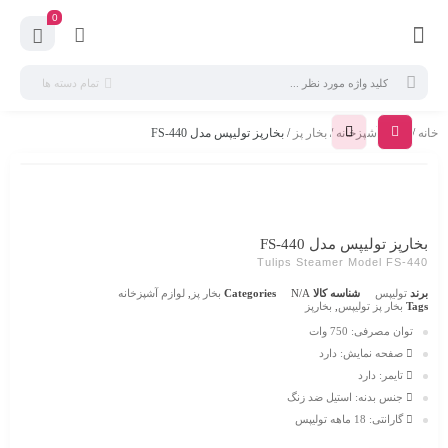
0
تمام دسته ها
خانه
/
لوازم آشپزخانه
/
بخار پز
/ بخارپز تولیپس مدل FS-440
بخارپز تولیپس مدل FS-440
Tulips Steamer Model FS-440
برند
تولیپس
شناسه کالا
N/A
Categories
بخار پز
,
لوازم آشپزخانه
Tags
بخار پز تولیپس
,
بخارپز
توان مصرفی:
750 وات
صفحه نمایش:
دارد
تایمر:
دارد
جنس بدنه:
استیل ضد زنگ
گارانتی:
18 ماهه تولیپس