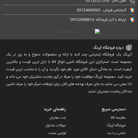
تلفن دفتر : 03132227353
کارشناس فروش : 09134849563
ارتباط با انبار فروشگاه: 09132848814
درباره فروشگاه آپرنگ
آپرنگ یک فروشگاه اینترنتی چند لایه با ارائه ی محصولات متنوع و به روز در یک
مجموعه است. استراتژی این فروشگاه تامین انواع کالا با نازل ترین قیمت و بالاترین
کیفیت است. به سادگی دنبال کالای مورد نظر خود بگردید و آن را با مناسب ترین قیمت
خرید کنید. مجموعه اپرنگ موفقیت خود را صرفا در گرو رضایت مشتریان خود می داند و
لذا سعی می نماید به جای صرف بودجه های کلان برای تبلیغات، تمرکز خود را صرف تامین
حداکثر رضایت مشتریان نماید‌.
دسترسی سریع
راهنمای خرید
مقایسه کالا
ثبت سفارش
فروشگاه آپرنگ
سوالات متداول
تماس بــا مـا
قوانین سایت