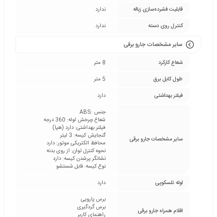
قابلیت فشرده‌سازی زباله
ندارد
کنترل روی دسته
ندارد
سایر مشخصات جارو برقی
شعاع کارکرد
8 متر
طول کابل برق
5 متر
فیلتر بهداشتی
دارد
جنس :ABS
شعاع چرخش لوله: 360 درجه
فیلتر بهداشتی: دارد (هپا)
گنجایش کیسه: 3 لیتر
سایر مشخصات جارو برقی
محافظ الکتریکی موتور: دارد
نحوه کنترل توان: از روی بدنه
نشانگر پرشدن کیسه: دارد
نوع کیسه: قابل شستشو
لوله تلسکوپی
دارد
برس پارویی
برس گردگیری
اقلام همراه جارو برقی
راهنمای کاربر