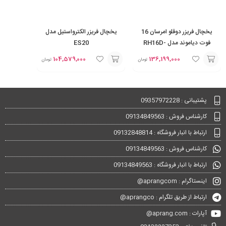
یخچال فریزر دوقلو امرسان 16
یخچال فریزر الکترواستیل مدل
فوت دیاموند مدل RH16D-
ES20
FN16D
104,579,000
136,199,000
تومان
تومان
انتخاب
انتخاب
گزینه
گزینه
پشتیبانی : 09357972228
کارشناس فروش : 09134849563
ارتباط با انبار فروشگاه : 09132848814
کارشناس فروش : 09134849563
ارتباط با انبار فروشگاه : 09134849563
اینستاگرام : aprangcom@
ارتباط از طریق تلگرام : aprangco@
آپارات : aprang.com@