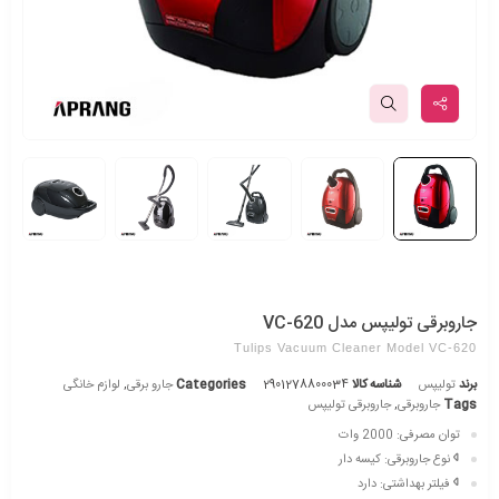
جاروبرقی تولیپس مدل VC-620
Tulips Vacuum Cleaner Model VC-620
برند
تولیپس
شناسه کالا
2901278800034
Categories
جارو برقی
,
لوازم خانگی
Tags
جاروبرقی
,
جاروبرقی تولیپس
توان مصرفی:
2000 وات
نوع جاروبرقی:
کیسه دار
فیلتر بهداشتی:
دارد