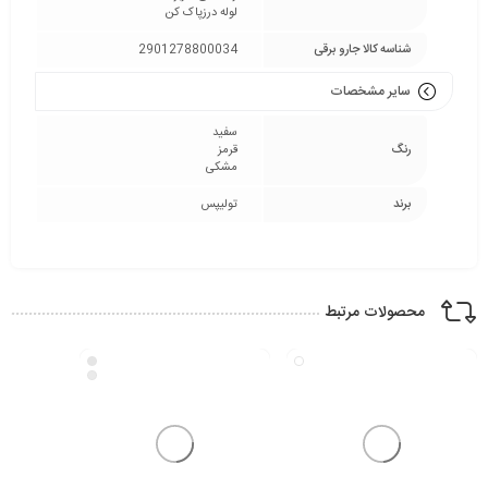
لوله درزپاک کن
شناسه کالا جارو برقی
2901278800034
سایر مشخصات
سفید
رنگ
قرمز
مشکی
برند
تولیپس
محصولات مرتبط