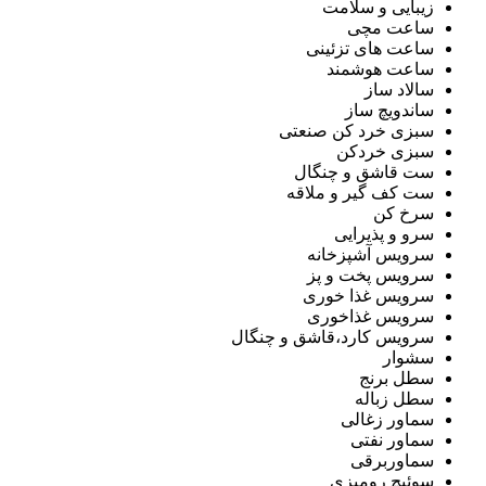
زیبایی و سلامت
ساعت مچی
ساعت های تزئینی
ساعت هوشمند
سالاد ساز
ساندویچ ساز
سبزی خرد کن صنعتی
سبزی خردکن
ست قاشق و چنگال
ست کف گیر و ملاقه
سرخ کن
سرو و پذیرایی
سرویس آشپزخانه
سرویس پخت و پز
سرویس غذا خوری
سرویس غذاخوری
سرویس کارد،قاشق و چنگال
سشوار
سطل برنج
سطل زباله
سماور زغالی
سماور نفتی
سماوربرقی
سوئیچ رومیزی