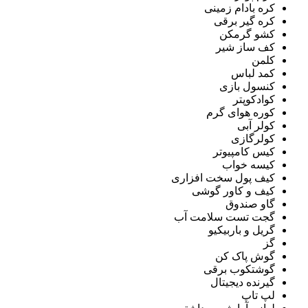
کره بادام زمینی
کره گیر برقی
کشو گرمکن
کف ساز شیر
کلمن
کمد لباس
کنسول بازی
کوادکوپتر
کوره هوای گرم
کولر آبی
کولرگازی
کیس کامپیوتر
کیسه خواب
کیف پول سخت افزاری
کیف و کاور گوشی
گاو صندوق
گجت تست سلامت آب
گریل و باربیکیو
گز
گوش پاک کن
گوشتکوب برقی
گیرنده دیجیتال
لپ تاپ