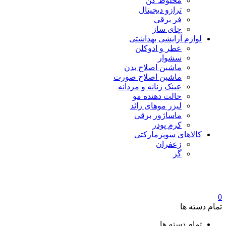
مخلوط کن
ترازو دیجیتال
فر برقی
چای ساز
لوازم آرایشی بهداشتی
عطر و ادوکلن
سشوار
ماشین اصلاح بدن
ماشین اصلاح صورت
عینک زنانه و مردانه
حالت دهنده مو
لیزر موهای زائد
ماساژور برقی
کرم پودر
کالاهای سوپرمارکتی
زعفران
گز
0
تمام دسته ها
تمام دسته ها