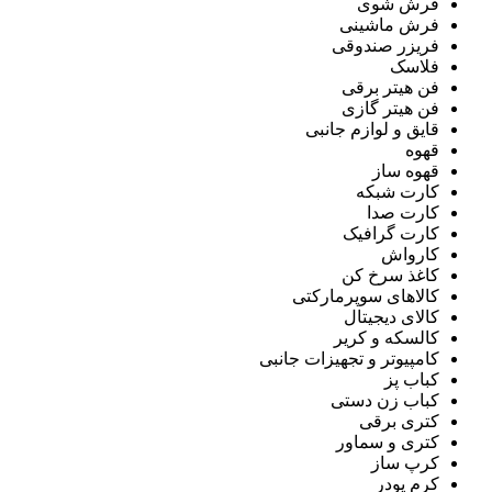
فرش شوی
فرش ماشینی
فریزر صندوقی
فلاسک
فن هیتر برقی
فن هیتر گازی
قایق و لوازم جانبی
قهوه
قهوه ساز
کارت شبکه
کارت صدا
کارت گرافیک
کارواش
کاغذ سرخ کن
کالاهای سوپرمارکتی
کالای دیجیتال
کالسکه و کریر
کامپیوتر و تجهیزات جانبی
کباب پز
کباب زن دستی
کتری برقی
کتری و سماور
کرپ ساز
کرم پودر