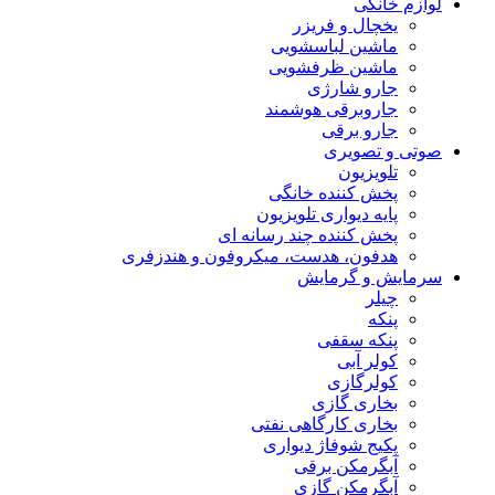
لوازم خانگی
یخچال و فریزر
ماشین لباسشویی
ماشین ظرفشویی
جارو شارژی
جاروبرقی هوشمند
جارو برقی
صوتی و تصویری
تلویزیون
پخش کننده خانگی
پایه دیواری تلویزیون
پخش کننده چند رسانه ای
هدفون، هدست، میکروفون و هندزفری
سرمایش و گرمایش
چیلر
پنکه
پنکه سقفی
کولر آبی
کولرگازی
بخاری گازی
بخاری کارگاهی نفتی
پکیج شوفاژ دیواری
آبگرمکن برقی
آبگرمکن گازی