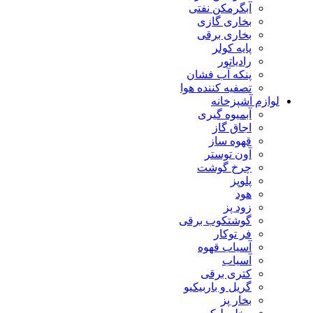
آبگرمکن نفتی
بخاری گازی
بخاری برقی
پایه کولر
رادیاتور
پنکه آب فشان
تصفیه کننده هوا
لوازم آشپزخانه
آبمیوه گیری
اجاق گاز
قهوه ساز
آون توستر
چرخ گوشت
پلوپز
هود
زود پز
گوشتکوب برقی
فر توکار
آسیاب قهوه
آسیاب
کتری برقی
گریل و باربیکیو
بخار پز