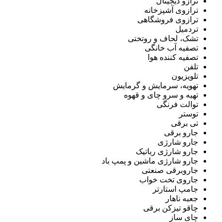
ترازو دیجیتال
ترازوی آشپزخانه
ترازوی فروشگاهی
تردمیل
تشک، لحاف و روتختی
تصفیه آب خانگی
تصفیه کننده هوا
تلفن
تلویزیون
تهویه، سرمایش و گرمایش
تهیه و سرو چای و قهوه
توالت فرنگی
توستر
تی برقی
جارو برقی
جارو شارژی
جارو شارژی رباتیک
جارو شارژی ماشین و پمپ باد
جاروبرقی صنعتی
جاروی تخت خواب
جامپ استارتر
جعبه ناهار
چاقو تیزکن برقی
چای ساز