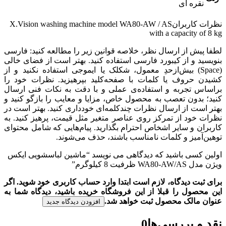
نقره ای
نظرات کاربران
X.Vision washing machine model WA80-AW / AS
with a capacity of 8 kg
لطفا پیش از ارسال نظر، خلاصه قوانین زیر را مطالعه کنید: فارسی
بنویسید و از کیبورد فارسی استفاده کنید. بهتر است از فضای خالی
(Space) بیش‌از‌حدِ معمول، شکلک یا ایموجی استفاده نکنید و از
کشیدن حروف یا کلمات با صفحه‌کلید بپرهیزید. نظرات خود را
براساس تجربه و استفاده‌ی عملی و با دقت به نکات فنی ارسال
کنید؛ بدون تعصب به محصول خاص، مزایا و معایب را بازگو کنید و
بهتر است از ارسال نظرات چندکلمه‌‌ای خودداری کنید. بهتر است در
نظرات خود از تمرکز روی عناصر متغیر مثل قیمت، پرهیز کنید. به
کاربران و سایر اشخاص احترام بگذارید. پیام‌هایی که شامل محتوای
توهین‌آمیز و کلمات نامناسب باشند، حذف می‌شوند.
اولین کسی باشید که دیدگاهی می نویسد “ماشین لباسشویی ایکس
ویژن مدل WA80-AW/AS ظرفیت 8 کیلوگرم”
برای ثبت دیدگاه، لازم است ابتدا وارد حساب کاربری خود شوید. اگر
این محصول را قبلا از این فروشگاه خریده باشید، دیدگاه شما به
عنوان مالک محصول ثبت خواهد شد.
افزودن دیدگاه جدید
نقد و بررسی‌ها
0