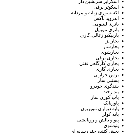
اسکرابر سرنشین دار
اسکوتر برقی
اکسسوری زنانه و مردانه
اندروید باکس
باتری لیتیومی
باتری موبایل
باربیکیو زغالی،گازی
بخار پز
بخارساز
بخارشوی
بخاری برقی
بخاری کارگاهی نفتی
بخاری گازی
برس حرارتی
بستنی ساز
بلندگوی خودرو
بند رخت
پاپ کورن ساز
پاوربانک
پایه دیواری تلویزیون
پایه کولر
پتو و بالش و روبالشی
پتوشوی
پخش کننده چند رسانه ای