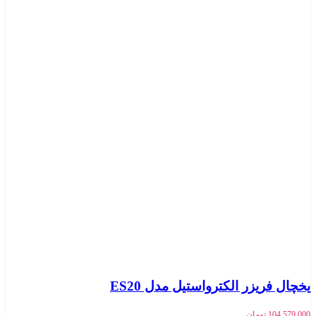
یخچال فریزر الکترواستیل مدل ES20
104,579,000
تومان