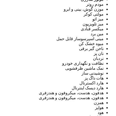
مودم روتر
موزن گوش، بینی و ابرو
مولتی کوکر
میز اتو
میز تلویزیون
میکسر قنادی
مین برد
مینی اسپرسوساز قابل حمل
میوه خشک کن
ناخن گیر برقی
نان پز
نردبان
نظافت و نگهداری خودرو
نمک ماشین ظرفشویی
نوشیدنی ساز
هات داگ پز
هارد اکسترنال
هارد دیسک اینترنال
هدفون، هدست، میکروفون و هندزفری
هدفون، هدست، میکروفون و هندزفری
همزن
هواپز
هود