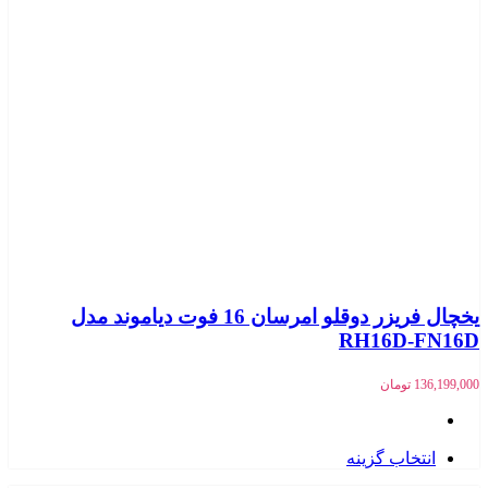
یخچال فریزر دوقلو امرسان 16 فوت دیاموند مدل
RH16D-FN16D
136,199,000
تومان
انتخاب گزینه