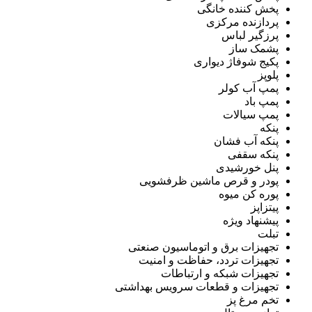
پخش کننده خانگی
پردازنده مرکزی
پرزگیر لباس
پشمک ساز
پکیج شوفاژ دیواری
پلوپز
پمپ آب کولر
پمپ باد
پمپ سیالات
پنکه
پنکه آب فشان
پنکه سقفی
پنل خورشیدی
پودر و قرص ماشین ظرفشویی
پوره کن میوه
پیتزاپز
پیشنهاد ویژه
تبلت
تجهیزات برق و اتوماسیون صنعتی
تجهیزات تردد، حفاظت و امنیت
تجهیزات شبکه و ارتباطات
تجهیزات و قطعات سرویس بهداشتی
تخم مرغ پز