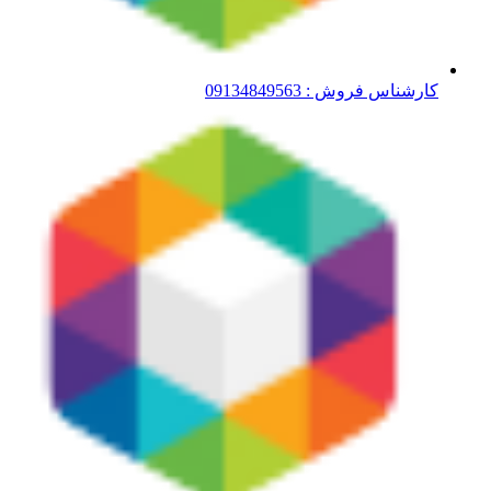
کارشناس فروش : 09134849563