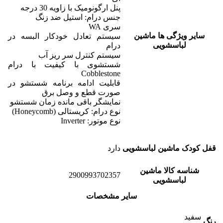
پنل ارگونومیک با زاویه 30 درجه
جنس درام: استیل ضد زنگ
سری WA
سایر ویژگی ها ماشین
سیستم تعادل خودکار البسه در
لباسشویی
درام
سیستم کنترل سر ریز آب
شستشوی با کیفیت با درام
Cobblestone
قابلیت ادامه برنامه شستشو در
صورت قطع و وصل برق
نمایشگر باقی مانده زمان شستشو
نوع درام: کریستالی (Honeycomb)
نوع موتور: Inverter
قفل کودک ماشین لباسشویی
دارد
شناسه کالا ماشین
2900993702357
لباسشویی
سایر مشخصات
سفید
رنگ