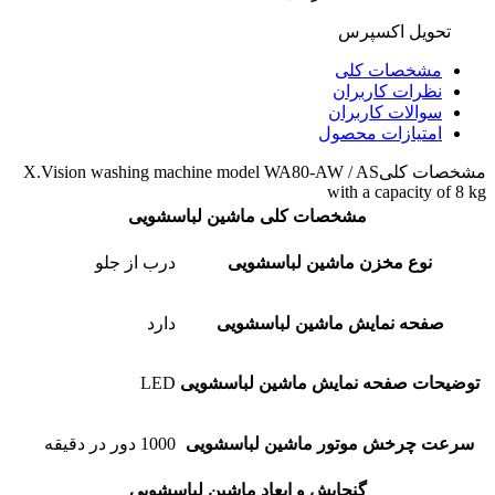
تحویل اکسپرس
مشخصات کلی
نظرات کاربران
سوالات کاربران
امتیازات محصول
مشخصات کلی
X.Vision washing machine model WA80-AW / AS
with a capacity of 8 kg
مشخصات کلی ماشین لباسشویی
نوع مخزن ماشین لباسشویی
درب از جلو
صفحه نمایش ماشین لباسشویی
دارد
توضیحات صفحه نمایش ماشین لباسشویی
LED
سرعت چرخش موتور ماشین لباسشویی
1000 دور در دقیقه
گنجایش و ابعاد ماشین لباسشویی