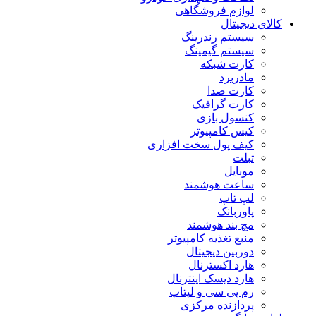
لوازم فروشگاهی
کالای دیجیتال
سیستم رندرینگ
سیستم گیمینگ
کارت شبکه
مادربرد
کارت صدا
کارت گرافیک
کنسول بازی
کیس کامپیوتر
کیف پول سخت افزاری
تبلت
موبایل
ساعت هوشمند
لپ تاپ
پاوربانک
مچ بند هوشمند
منبع تغذیه کامپیوتر
دوربین دیجیتال
هارد اکسترنال
هارد دیسک اینترنال
رم پی سی و لپتاپ
پردازنده مرکزی