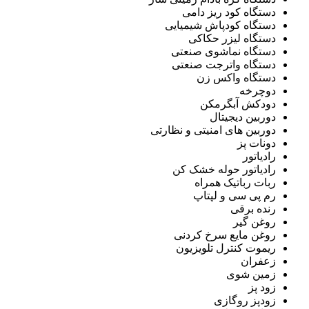
دستگاه کود ریز دامی
دستگاه کودپاش شیمیایی
دستگاه لیزر حکاکی
دستگاه نماشوی صنعتی
دستگاه واترجت صنعتی
دستگاه واکس زن
دوچرخه
دودکش آبگرمکن
دوربین دیجیتال
دوربین های امنیتی و نظارتی
دونات پز
رادیاتور
رادیاتور حوله خشک کن
ربات رباتیک همراه
رم پی سی و لپتاپ
رنده برقی
روغن گیر
روغن مایع سرخ کردنی
ریموت کنترل تلویزیون
زعفران
زمین شوی
زود پز
زودپز روگازی