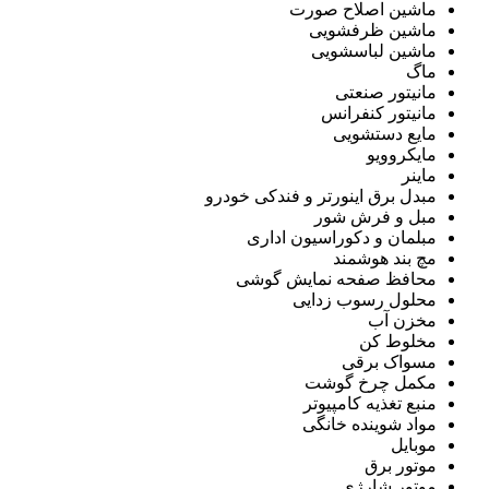
ماشین اصلاح صورت
ماشین ظرفشویی
ماشین لباسشویی
ماگ
مانیتور صنعتی
مانیتور کنفرانس
مایع دستشویی
مایکروویو
ماینر
مبدل برق اینورتر و فندکی خودرو
مبل و فرش شور
مبلمان و دکوراسیون اداری
مچ بند هوشمند
محافظ صفحه نمایش گوشی
محلول رسوب زدایی
مخزن آب
مخلوط کن
مسواک برقی
مکمل چرخ گوشت
منبع تغذیه کامپیوتر
مواد شوینده خانگی
موبایل
موتور برق
موتور شارژی