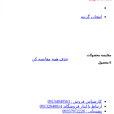
انتخاب گزینه
مقایسه محصولات
حذف همه
مقایسه کن
0 محصول
کارشناس فروش : 09134849563
ارتباط با انبار فروشگاه: 09132848814
پشتیبانی : 09357972228