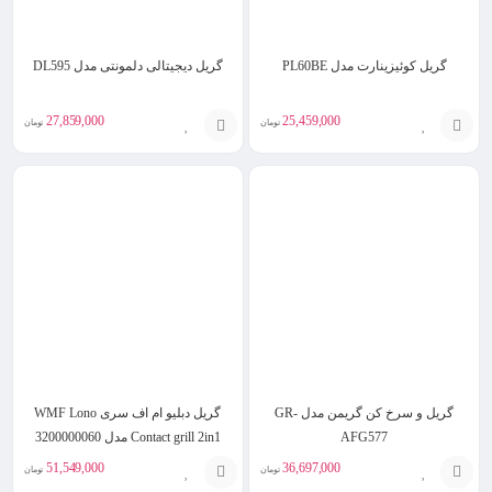
گریل کوئیزینارت مدل PL60BE
گریل دیجیتالی دلمونتی مدل DL595
27,859,000
25,459,000
تومان
تومان
افزودن
افزودن
به
به
سبد
سبد
گریل و سرخ کن گریمن مدل GR-
گریل دبلیو ام اف سری WMF Lono
AFG577
Contact grill 2in1 مدل 3200000060
51,549,000
36,697,000
تومان
تومان