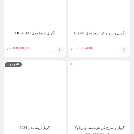
گریل و سرخ کن نینجا مدل DG551
گریل نینجا مدل OG901EU
108,000,000
75,714,000
تومان
تومان
انتخاب
انتخاب
ناموجود
گزینه
گزینه
گریل و سرخ کن هوشمند نوتریکوک
گریل آریته مدل 1934