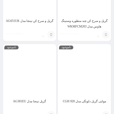
گریل و سرخ کن چند منظوره وستینگ
گریل و سرخ کن نینجا مدل AG651UK
هاوس مدل WKMFCM203
انتخاب
انتخاب
ناموجود
ناموجود
گزینه
گزینه
مولتی گریل دلونگی مدل CGH 920
گریل نینجا مدل AG301EU