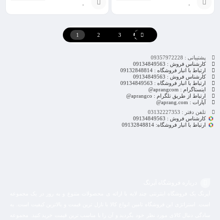
انتخاب
افزودن
گزینه
به
1
2
3
سبد
پشتیبانی : 09357972228
کارشناس فروش : 09134849563
ارتباط با انبار فروشگاه : 09132848814
کارشناس فروش : 09134849563
ارتباط با انبار فروشگاه : 09134849563
اینستاگرام : aprangcom@
ارتباط از طریق تلگرام : aprangco@
آپارات : aprang.com@
تلفن دفتر : 03132227353
کارشناس فروش : 09134849563
ارتباط با انبار فروشگاه: 09132848814
درباره فروشگاه آپرنگ
آپرنگ یک فروشگاه اینترنتی چند لایه با ارائه ی محصولات متنوع و به روز در یک مجموعه
است. استراتژی این فروشگاه تامین انواع کالا با نازل ترین قیمت و بالاترین کیفیت است. به
سادگی دنبال کالای مورد نظر خود بگردید و آن را با مناسب ترین قیمت خرید کنید. مجموعه