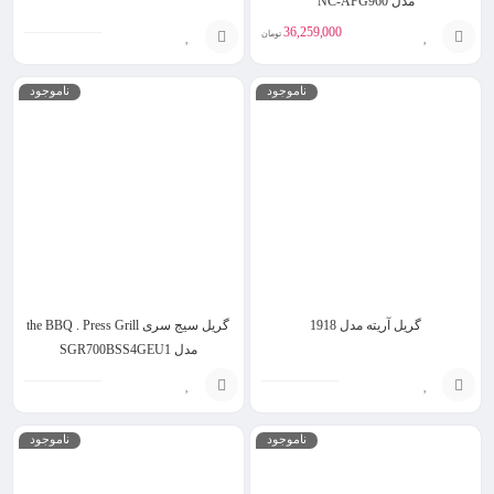
مدل NC-AFG960
36,259,000
تومان
انتخاب
افزودن
ناموجود
ناموجود
گزینه
به
سبد
گریل آریته مدل 1918
گریل سیج سری the BBQ . Press Grill
مدل SGR700BSS4GEU1
افزودن
افزودن
ناموجود
ناموجود
به
به
سبد
سبد