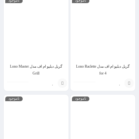
ناموجود
ناموجود
به
گزینه
سبد
گریل دبلیو ام اف مدل Lono Raclette
گریل دبلیو ام اف مدل Lono Master
Grill
for 4
انتخاب
انتخاب
ناموجود
ناموجود
گزینه
گزینه