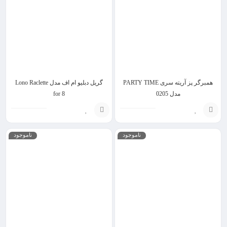
همبرگر پز آریته سری PARTY TIME
گریل دبلیو ام اف مدل Lono Raclette
مدل 0205
for 8
انتخاب
افزودن
ناموجود
ناموجود
گزینه
به
سبد