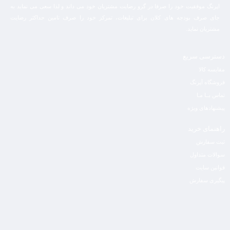
اپرنگ موفقیت خود را صرفا در گرو رضایت مشتریان خود می داند و لذا سعی می نماید به
جای صرف بودجه های کلان برای تبلیغات، تمرکز خود را صرف تامین حداکثر رضایت
مشتریان نماید‌.
دسترسی سریع
مقایسه کالا
فروشگاه آپرنگ
تماس بــا مـا
پیشنهادهای ویژه
راهنمای خرید
ثبت سفارش
سوالات متداول
قوانین سایت
پیگیری سفارش