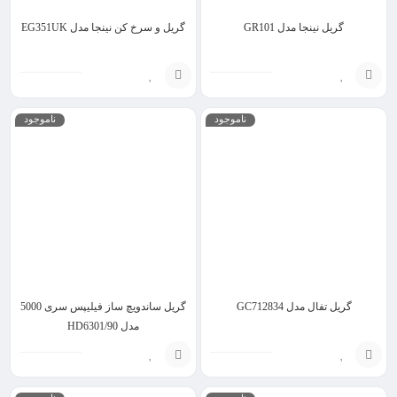
گریل نینجا مدل GR101
گریل و سرخ کن نینجا مدل EG351UK
افزودن
افزودن
ناموجود
ناموجود
به
به
سبد
سبد
گریل تفال مدل GC712834
گریل ساندویچ ساز فیلیپس سری 5000
مدل HD6301/90
افزودن
انتخاب