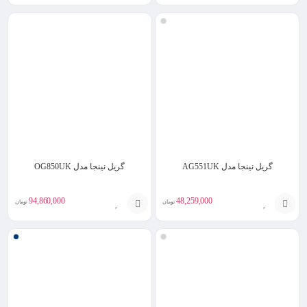
افزودن
افزودن
به
به
سبد
سبد
گریل نینجا مدل AG551UK
گریل نینجا مدل OG850UK
94,860,000
48,259,000
تومان
تومان
انتخاب
افزودن
گزینه
به
سبد