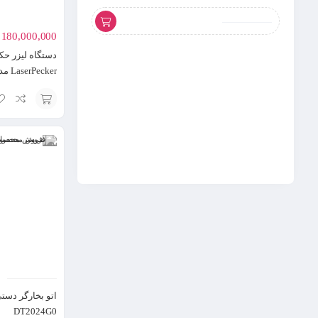
180,000,000
دستگاه لیزر حکا
LaserPecker مدل L2
50L
افزودن
به
سبد
اتو بخارگر دست
DT2024G0