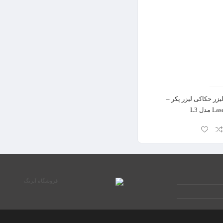
یزر حکاکی لیزر پکر –
مدل L3