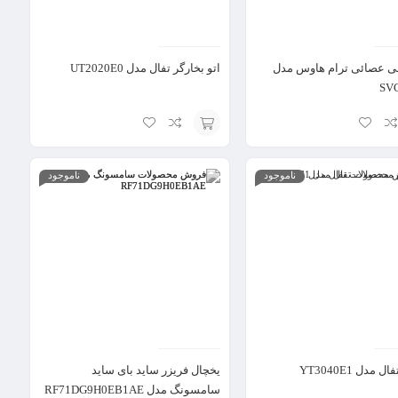
قی عصائی ترام هاوس مدل
اتو بخارگر تفال مدل UT2020E0
SVC
یخچال فریزر ساید بای ساید الکترواستیل مدل
ES51
افزودن
به
ناموجود
ناموجود
سبد
 مدل YT3040E1
یخچال فریزر ساید بای ساید
سامسونگ مدل RF71DG9H0EB1AE