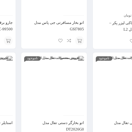
تومان
اتو بخار مسافرتی جی پاس مدل
جارو بر
کی لیزر پکر –
-99500
GSI7805
یخچال مینی تک درب ایوولی مدل SKU EVRFJ-
آبگرمکن گازی آتور مدل 225 – 100 لیتری
افزودن
افزودن
به
به
ناموجود
ناموجود
سبد
سبد
ی تفال مدل
اتو بخارگر دستی تفال مدل
استایلر تفال
DT2026G0