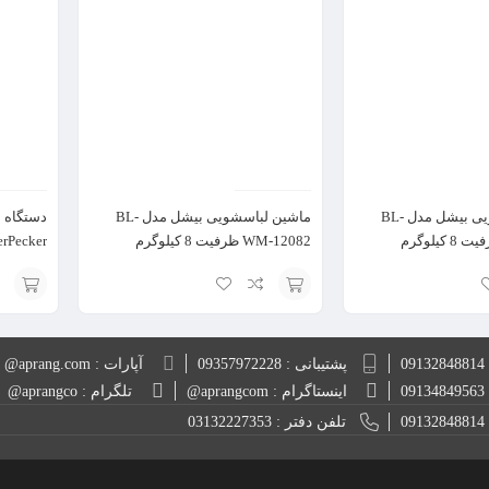
سبد
ماشین لباسشویی بیشل مدل BL-
ماشین لباسشویی بیشل مدل BL-
دستگاه ل
WM-12082 ظرفیت 8 کیلوگرم
LaserPecker 
انتخاب
افزودن
گزینه
به
0
پشتیبانی : 09357972228
آپارات : aprang.com@
سبد
0
اینستاگرام : aprangcom@
تلگرام : aprangco@
0
تلفن دفتر : 03132227353