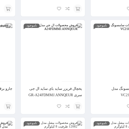
افزودن
افزودن
ناموجود
ناموجود
به
به
سبد
سبد
مسونگ مدل
یخچال فریزر ساید بای ساید ال جی
جارو برقی ا
VC2
سری GR-A24FDMMJ.ANNQEUR
مدل GMV960NNME
افزودن
انتخاب
ناموجود
ناموجود
به
گزینه