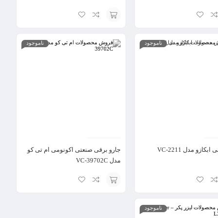
انتخاب
ناموجود
ناموجود
گزینه
بکازو مدل VC-2211
جارو برقی صنعتی اکونومی ام تی کو
مدل VC-39702C
انتخاب
ناموجود
گزینه