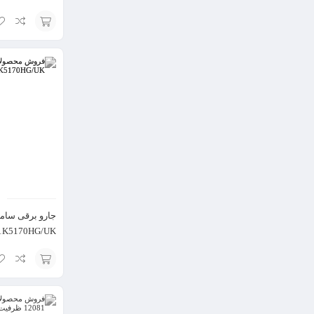
افزودن
به
سبد
جارو برقی سا
1K5170HG/UK
افزودن
به