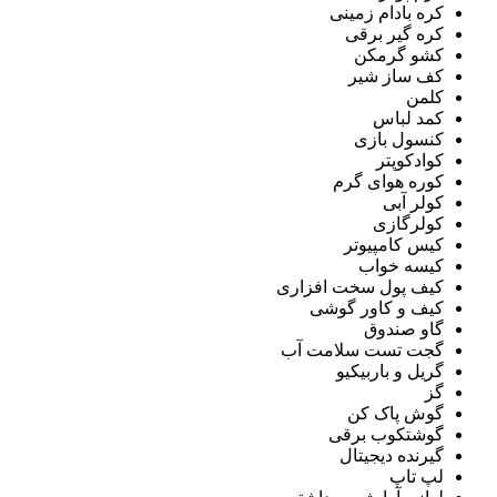
کره بادام زمینی
کره گیر برقی
کشو گرمکن
کف ساز شیر
کلمن
کمد لباس
کنسول بازی
کوادکوپتر
کوره هوای گرم
کولر آبی
کولرگازی
کیس کامپیوتر
کیسه خواب
کیف پول سخت افزاری
کیف و کاور گوشی
گاو صندوق
گجت تست سلامت آب
گریل و باربیکیو
گز
گوش پاک کن
گوشتکوب برقی
گیرنده دیجیتال
لپ تاپ