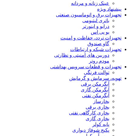
عینک زنانه و مردانه
پیشنهاد ویژه
تجهیزات برق و اتوماسیون صنعتی
باتری لیتیومی
درایو و اینورتر
یو پی اس
تجهیزات تردد، حفاظت و امنیت
گاو صندوق
تجهیزات شبکه و ارتباطات
دوربین های امنیتی و نظارتی
مودم روتر
تجهیزات و قطعات سرویس بهداشتی
توالت فرنگی
تهویه، سرمایش و گرمایش
آبگرمکن برقی
آبگرمکن گازی
آبگرمکن نفتی
بخارساز
بخاری برقی
بخاری کارگاهی نفتی
بخاری گازی
پایه کولر
پکیج شوفاژ دیواری
پمپ آب کولر