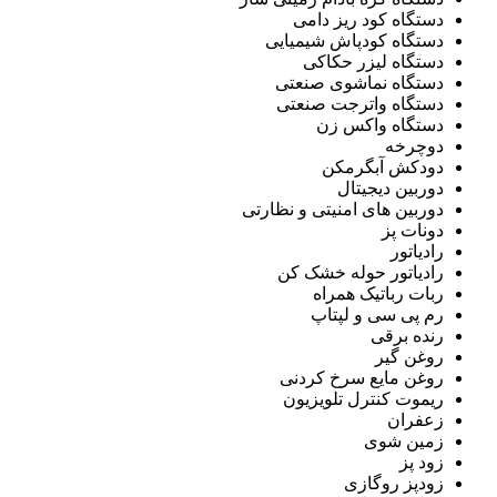
دستگاه کود ریز دامی
دستگاه کودپاش شیمیایی
دستگاه لیزر حکاکی
دستگاه نماشوی صنعتی
دستگاه واترجت صنعتی
دستگاه واکس زن
دوچرخه
دودکش آبگرمکن
دوربین دیجیتال
دوربین های امنیتی و نظارتی
دونات پز
رادیاتور
رادیاتور حوله خشک کن
ربات رباتیک همراه
رم پی سی و لپتاپ
رنده برقی
روغن گیر
روغن مایع سرخ کردنی
ریموت کنترل تلویزیون
زعفران
زمین شوی
زود پز
زودپز روگازی