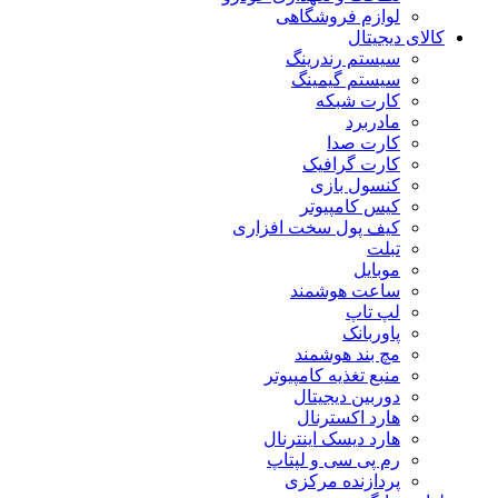
لوازم فروشگاهی
کالای دیجیتال
سیستم رندرینگ
سیستم گیمینگ
کارت شبکه
مادربرد
کارت صدا
کارت گرافیک
کنسول بازی
کیس کامپیوتر
کیف پول سخت افزاری
تبلت
موبایل
ساعت هوشمند
لپ تاپ
پاوربانک
مچ بند هوشمند
منبع تغذیه کامپیوتر
دوربین دیجیتال
هارد اکسترنال
هارد دیسک اینترنال
رم پی سی و لپتاپ
پردازنده مرکزی