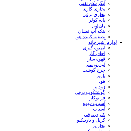
آبگرمکن نفتی
بخاری گازی
بخاری برقی
پایه کولر
رادیاتور
پنکه آب فشان
تصفیه کننده هوا
لوازم آشپزخانه
آبمیوه گیری
اجاق گاز
قهوه ساز
آون توستر
چرخ گوشت
پلوپز
هود
زود پز
گوشتکوب برقی
فر توکار
آسیاب قهوه
آسیاب
کتری برقی
گریل و باربیکیو
بخار پز