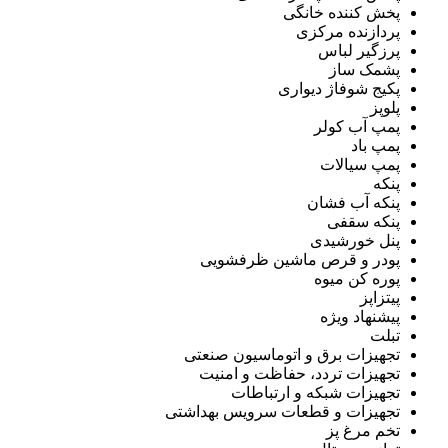
پخش کننده خانگی
پردازنده مرکزی
پرزگیر لباس
پشمک ساز
پکیج شوفاژ دیواری
پلوپز
پمپ آب کولر
پمپ باد
پمپ سیالات
پنکه
پنکه آب فشان
پنکه سقفی
پنل خورشیدی
پودر و قرص ماشین ظرفشویی
پوره کن میوه
پیتزاپز
پیشنهاد ویژه
تبلت
تجهیزات برق و اتوماسیون صنعتی
تجهیزات تردد، حفاظت و امنیت
تجهیزات شبکه و ارتباطات
تجهیزات و قطعات سرویس بهداشتی
تخم مرغ پز