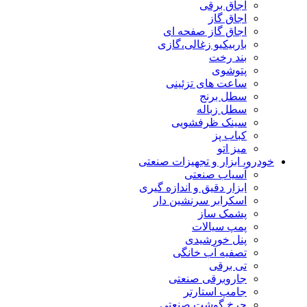
اجاق برقی
اجاق گاز
اجاق گاز صفحه ای
باربیکیو زغالی،گازی
بند رخت
پتوشوی
ساعت های تزئینی
سطل برنج
سطل زباله
سینک ظرفشویی
کباب پز
میز اتو
خودرو، ابزار و تجهیزات صنعتی
آسیاب صنعتی
ابزار دقیق و اندازه گیری
اسکرابر سرنشین دار
پشمک ساز
پمپ سیالات
پنل خورشیدی
تصفیه آب خانگی
تی برقی
جاروبرقی صنعتی
جامپ استارتر
چرخ گوشت صنعتی