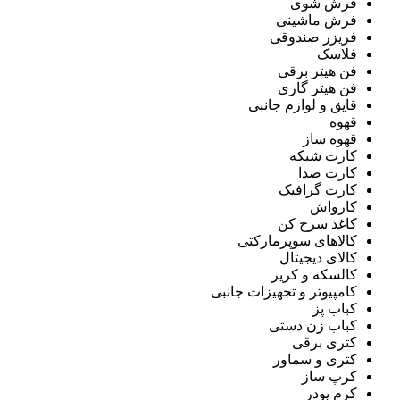
فرش شوی
فرش ماشینی
فریزر صندوقی
فلاسک
فن هیتر برقی
فن هیتر گازی
قایق و لوازم جانبی
قهوه
قهوه ساز
کارت شبکه
کارت صدا
کارت گرافیک
کارواش
کاغذ سرخ کن
کالاهای سوپرمارکتی
کالای دیجیتال
کالسکه و کریر
کامپیوتر و تجهیزات جانبی
کباب پز
کباب زن دستی
کتری برقی
کتری و سماور
کرپ ساز
کرم پودر