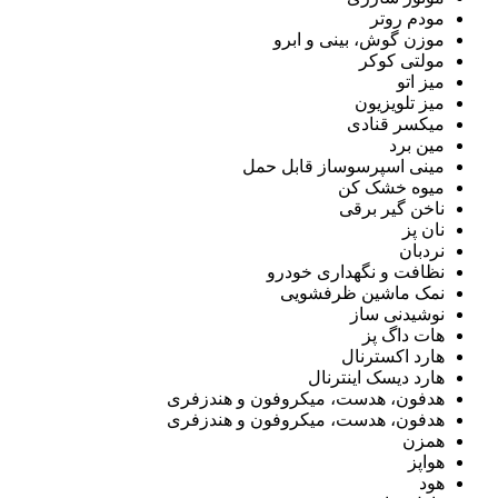
مودم روتر
موزن گوش، بینی و ابرو
مولتی کوکر
میز اتو
میز تلویزیون
میکسر قنادی
مین برد
مینی اسپرسوساز قابل حمل
میوه خشک کن
ناخن گیر برقی
نان پز
نردبان
نظافت و نگهداری خودرو
نمک ماشین ظرفشویی
نوشیدنی ساز
هات داگ پز
هارد اکسترنال
هارد دیسک اینترنال
هدفون، هدست، میکروفون و هندزفری
هدفون، هدست، میکروفون و هندزفری
همزن
هواپز
هود