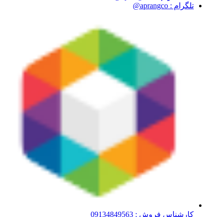
تلگرام : aprangco@
کارشناس فروش : 09134849563