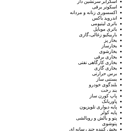
اسکرابر سرنشین دار
اسکوتر برقی
اکسسوری زنانه و مردانه
اندروید باکس
باتری لیتیومی
باتری موبایل
باربیکیو زغالی،گازی
بخار پز
بخارساز
بخارشوی
بخاری برقی
بخاری کارگاهی نفتی
بخاری گازی
برس حرارتی
بستنی ساز
بلندگوی خودرو
بند رخت
پاپ کورن ساز
پاوربانک
پایه دیواری تلویزیون
پایه کولر
پتو و بالش و روبالشی
پتوشوی
پخش کننده چند رسانه ای