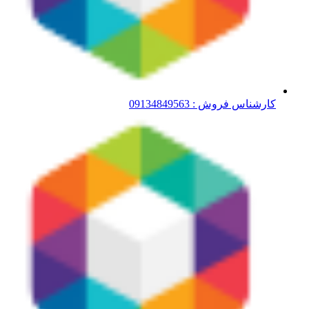
کارشناس فروش : 09134849563