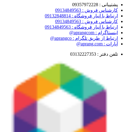
پشتیبانی : 09357972228
کارشناس فروش : 09134849563
ارتباط با انبار فروشگاه : 09132848814
کارشناس فروش : 09134849563
ارتباط با انبار فروشگاه : 09134849563
اینستاگرام : aprangcom@
ارتباط از طریق تلگرام : aprangco@
آپارات : aprang.com@
تلفن دفتر : 03132227353