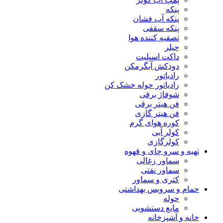
پنکه
پنکه آب فشان
پنکه سقفی
تصفیه کننده هوا
چیلر
داکت اسپلیت
دودکش آبگرمکن
رادیاتور
رادیاتور حوله خشک کن
شوفاژ برقی
فن هیتر برقی
فن هیتر گازی
کوره هوای گرم
کولر آبی
کولرگازی
تهیه و سرو چای و قهوه
سماور زغالی
سماور نفتی
کتری و سماور
حمام و سرویس بهداشتی
حوله
مایع دستشویی
خانه و آشپزخانه