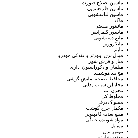
ماشین اصلاح صورت
ماشین ظرفشویی
ماشین لباسشویی
ماگ
مانیتور صنعتی
مانیتور کنفرانس
مایع دستشویی
مایکروویو
ماینر
مبدل برق اینورتر و فندکی خودرو
مبل و فرش شور
مبلمان و دکوراسیون اداری
مچ بند هوشمند
محافظ صفحه نمایش گوشی
محلول رسوب زدایی
مخزن آب
مخلوط کن
مسواک برقی
مکمل چرخ گوشت
منبع تغذیه کامپیوتر
مواد شوینده خانگی
موبایل
موتور برق
موتور شارژی