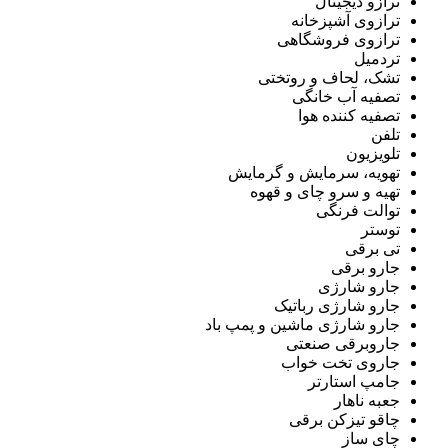
ترازو دیجیتال
ترازوی آشپزخانه
ترازوی فروشگاهی
تردمیل
تشک، لحاف و روتختی
تصفیه آب خانگی
تصفیه کننده هوا
تلفن
تلویزیون
تهویه، سرمایش و گرمایش
تهیه و سرو چای و قهوه
توالت فرنگی
توستر
تی برقی
جارو برقی
جارو شارژی
جارو شارژی رباتیک
جارو شارژی ماشین و پمپ باد
جاروبرقی صنعتی
جاروی تخت خواب
جامپ استارتر
جعبه ناهار
چاقو تیزکن برقی
چای ساز