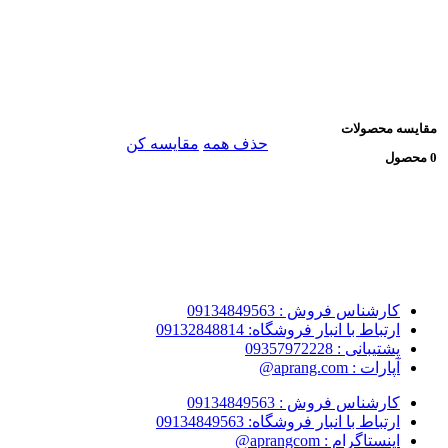
مقایسه محصولات
حذف همه
مقایسه کن
0 محصول
کارشناس فروش : 09134849563
ارتباط با انبار فروشگاه: 09132848814
پشتیبانی : 09357972228
آپارات : aprang.com@
کارشناس فروش : 09134849563
ارتباط با انبار فروشگاه: 09134849563
اینستاگرام : aprangcom@