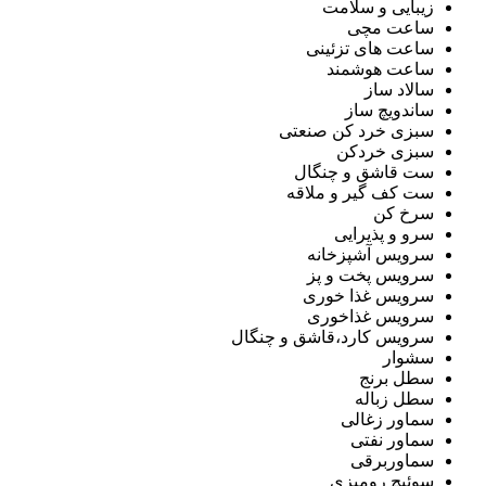
زیبایی و سلامت
ساعت مچی
ساعت های تزئینی
ساعت هوشمند
سالاد ساز
ساندویچ ساز
سبزی خرد کن صنعتی
سبزی خردکن
ست قاشق و چنگال
ست کف گیر و ملاقه
سرخ کن
سرو و پذیرایی
سرویس آشپزخانه
سرویس پخت و پز
سرویس غذا خوری
سرویس غذاخوری
سرویس کارد،قاشق و چنگال
سشوار
سطل برنج
سطل زباله
سماور زغالی
سماور نفتی
سماوربرقی
سوئیچ رومیزی