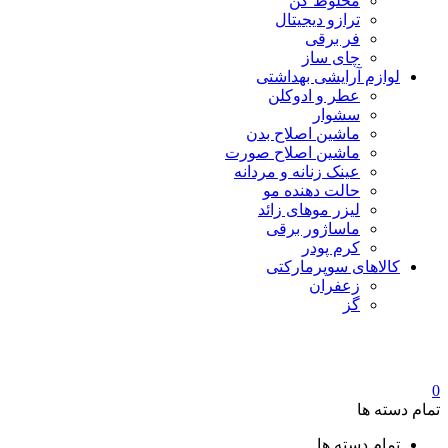
مخلوط کن
ترازو دیجیتال
فر برقی
چای ساز
لوازم آرایشی بهداشتی
عطر و ادوکلن
سشوار
ماشین اصلاح بدن
ماشین اصلاح صورت
عینک زنانه و مردانه
حالت دهنده مو
لیزر موهای زائد
ماساژور برقی
کرم پودر
کالاهای سوپرمارکتی
زعفران
گز
0
تمام دسته ها
تمام دسته ها