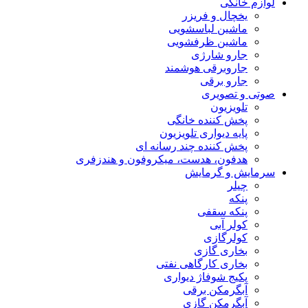
لوازم خانگی
یخچال و فریزر
ماشین لباسشویی
ماشین ظرفشویی
جارو شارژی
جاروبرقی هوشمند
جارو برقی
صوتی و تصویری
تلویزیون
پخش کننده خانگی
پایه دیواری تلویزیون
پخش کننده چند رسانه ای
هدفون، هدست، میکروفون و هندزفری
سرمایش و گرمایش
چیلر
پنکه
پنکه سقفی
کولر آبی
کولرگازی
بخاری گازی
بخاری کارگاهی نفتی
پکیج شوفاژ دیواری
آبگرمکن برقی
آبگرمکن گازی