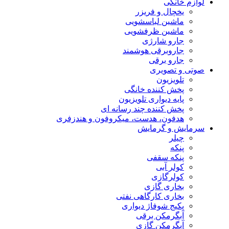
لوازم خانگی
یخچال و فریزر
ماشین لباسشویی
ماشین ظرفشویی
جارو شارژی
جاروبرقی هوشمند
جارو برقی
صوتی و تصویری
تلویزیون
پخش کننده خانگی
پایه دیواری تلویزیون
پخش کننده چند رسانه ای
هدفون، هدست، میکروفون و هندزفری
سرمایش و گرمایش
چیلر
پنکه
پنکه سقفی
کولر آبی
کولرگازی
بخاری گازی
بخاری کارگاهی نفتی
پکیج شوفاژ دیواری
آبگرمکن برقی
آبگرمکن گازی