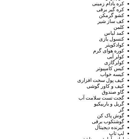
کره بادام زمینی
کره گیر برقی
کشو گرمکن
کف ساز شیر
کلمن
کمد لباس
کنسول بازی
کوادکوپتر
کوره هوای گرم
کولر آبی
کولرگازی
کیس کامپیوتر
کیسه خواب
کیف پول سخت افزاری
کیف و کاور گوشی
گاو صندوق
گجت تست سلامت آب
گریل و باربیکیو
گز
گوش پاک کن
گوشتکوب برقی
گیرنده دیجیتال
لپ تاپ