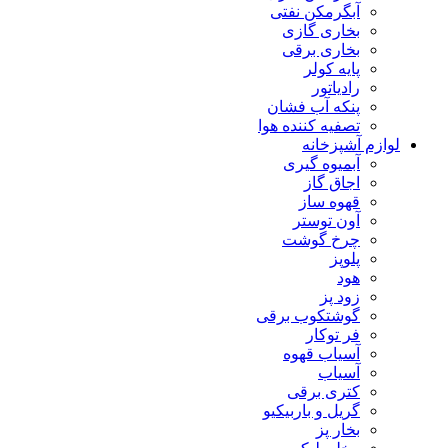
آبگرمکن نفتی
بخاری گازی
بخاری برقی
پایه کولر
رادیاتور
پنکه آب فشان
تصفیه کننده هوا
لوازم آشپزخانه
آبمیوه گیری
اجاق گاز
قهوه ساز
آون توستر
چرخ گوشت
پلوپز
هود
زود پز
گوشتکوب برقی
فر توکار
آسیاب قهوه
آسیاب
کتری برقی
گریل و باربیکیو
بخار پز