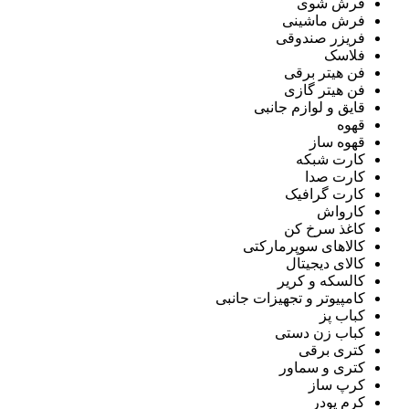
فرش شوی
فرش ماشینی
فریزر صندوقی
فلاسک
فن هیتر برقی
فن هیتر گازی
قایق و لوازم جانبی
قهوه
قهوه ساز
کارت شبکه
کارت صدا
کارت گرافیک
کارواش
کاغذ سرخ کن
کالاهای سوپرمارکتی
کالای دیجیتال
کالسکه و کریر
کامپیوتر و تجهیزات جانبی
کباب پز
کباب زن دستی
کتری برقی
کتری و سماور
کرپ ساز
کرم پودر