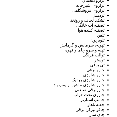
ترازو دیجیتال
ترازوی آشپزخانه
ترازوی فروشگاهی
تردمیل
تشک، لحاف و روتختی
تصفیه آب خانگی
تصفیه کننده هوا
تلفن
تلویزیون
تهویه، سرمایش و گرمایش
تهیه و سرو چای و قهوه
توالت فرنگی
توستر
تی برقی
جارو برقی
جارو شارژی
جارو شارژی رباتیک
جارو شارژی ماشین و پمپ باد
جاروبرقی صنعتی
جاروی تخت خواب
جامپ استارتر
جعبه ناهار
چاقو تیزکن برقی
چای ساز