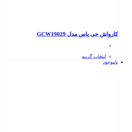
کارواش جی پاس مدل GCW19029
انتخاب گزینه
ناموجود