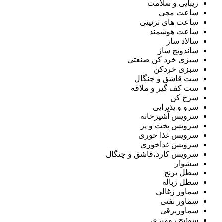
زیبایی و سلامت
ساعت مچی
ساعت های تزئینی
ساعت هوشمند
سالاد ساز
ساندویچ ساز
سبزی خرد کن صنعتی
سبزی خردکن
ست قاشق و چنگال
ست کف گیر و ملاقه
سرخ کن
سرو و پذیرایی
سرویس آشپزخانه
سرویس پخت و پز
سرویس غذا خوری
سرویس غذاخوری
سرویس کارد،قاشق و چنگال
سشوار
سطل برنج
سطل زباله
سماور زغالی
سماور نفتی
سماوربرقی
سوئیچ رومیزی