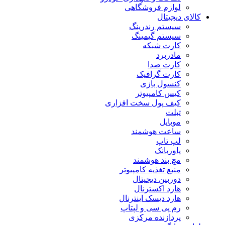
لوازم فروشگاهی
کالای دیجیتال
سیستم رندرینگ
سیستم گیمینگ
کارت شبکه
مادربرد
کارت صدا
کارت گرافیک
کنسول بازی
کیس کامپیوتر
کیف پول سخت افزاری
تبلت
موبایل
ساعت هوشمند
لپ تاپ
پاوربانک
مچ بند هوشمند
منبع تغذیه کامپیوتر
دوربین دیجیتال
هارد اکسترنال
هارد دیسک اینترنال
رم پی سی و لپتاپ
پردازنده مرکزی