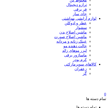
مخلوط کن
ترازو دیجیتال
فر برقی
چای ساز
لوازم آرایشی بهداشتی
عطر و ادوکلن
سشوار
ماشین اصلاح بدن
ماشین اصلاح صورت
عینک زنانه و مردانه
حالت دهنده مو
لیزر موهای زائد
ماساژور برقی
کرم پودر
کالاهای سوپرمارکتی
زعفران
گز
0
تمام دسته ها
تمام دسته ها