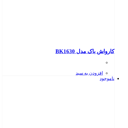
کارواش باک مدل BK1630
افزودن به سبد
ناموجود