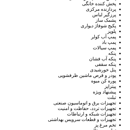
پخش کننده خانگی
پردازنده مرکزی
پرزگیر لباس
پشمک ساز
پکیج شوفاژ دیواری
پلوپز
پمپ آب کولر
پمپ باد
پمپ سیالات
پنکه
پنکه آب فشان
پنکه سقفی
پنل خورشیدی
پودر و قرص ماشین ظرفشویی
پوره کن میوه
پیتزاپز
پیشنهاد ویژه
تبلت
تجهیزات برق و اتوماسیون صنعتی
تجهیزات تردد، حفاظت و امنیت
تجهیزات شبکه و ارتباطات
تجهیزات و قطعات سرویس بهداشتی
تخم مرغ پز