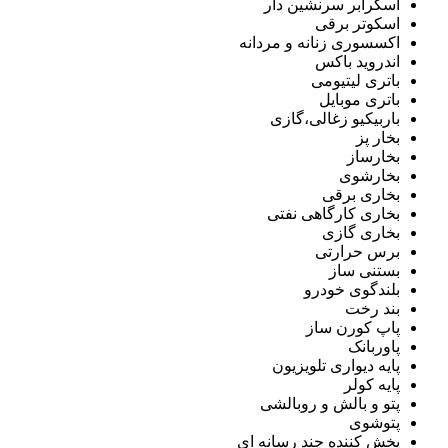
اسکرابر سرنشین دار
اسکوتر برقی
اکسسوری زنانه و مردانه
اندروید باکس
باتری لیتیومی
باتری موبایل
باربیکیو زغالی،گازی
بخار پز
بخارساز
بخارشوی
بخاری برقی
بخاری کارگاهی نفتی
بخاری گازی
برس حرارتی
بستنی ساز
بلندگوی خودرو
بند رخت
پاپ کورن ساز
پاوربانک
پایه دیواری تلویزیون
پایه کولر
پتو و بالش و روبالشی
پتوشوی
پخش کننده چند رسانه ای