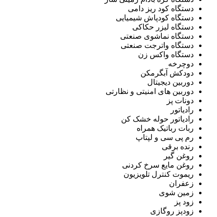
دستگاه کود ریز دامی
دستگاه کودپاش شیمیایی
دستگاه لیزر حکاکی
دستگاه نماشوی صنعتی
دستگاه واترجت صنعتی
دستگاه واکس زن
دوچرخه
دودکش آبگرمکن
دوربین دیجیتال
دوربین های امنیتی و نظارتی
دونات پز
رادیاتور
رادیاتور حوله خشک کن
ربات رباتیک همراه
رم پی سی و لپتاپ
رنده برقی
روغن گیر
روغن مایع سرخ کردنی
ریموت کنترل تلویزیون
زعفران
زمین شوی
زود پز
زودپز روگازی