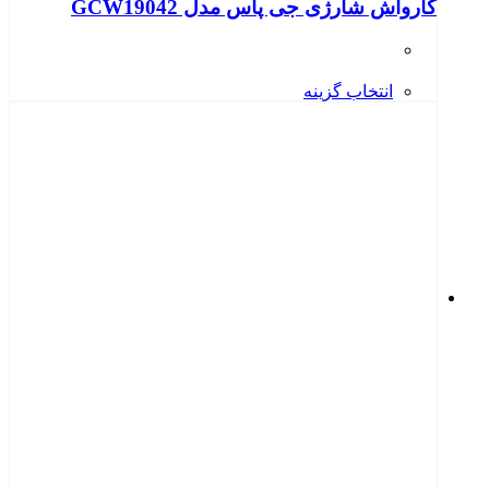
کارواش شارژی جی پاس مدل GCW19042
انتخاب گزینه