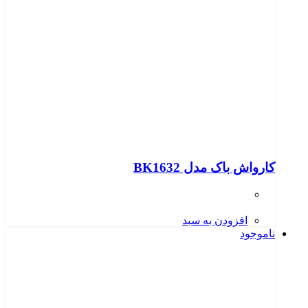
کارواش باک مدل BK1632
افزودن به سبد
ناموجود