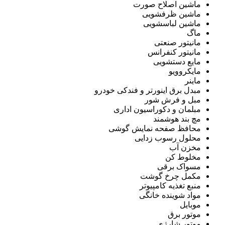
ماشین اصلاح صورت
ماشین ظرفشویی
ماشین لباسشویی
ماگ
مانیتور صنعتی
مانیتور کنفرانس
مایع دستشویی
مایکروویو
ماینر
مبدل برق اینورتر و فندکی خودرو
مبل و فرش شور
مبلمان و دکوراسیون اداری
مچ بند هوشمند
محافظ صفحه نمایش گوشی
محلول رسوب زدایی
مخزن آب
مخلوط کن
مسواک برقی
مکمل چرخ گوشت
منبع تغذیه کامپیوتر
مواد شوینده خانگی
موبایل
موتور برق
موتور شارژی