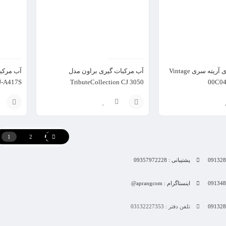
آب مرکبات گیری آریته سری Vintage
آب مرکبات گیری براون مدل
آب مرکب
J-A417S
TributeCollection CJ 3050
انتخاب
انتخاب
گزینه
گزینه
1
2
پشتیبانی : 09357972228
اینستاگرام : aprangcom@
تلفن دفتر : 03132227353