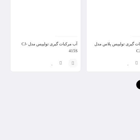
ات گیری تولیپس پلاس مدل
آب مرکبات گیری تولیپس مدل CJ-
415S
C
انتخاب
گزینه