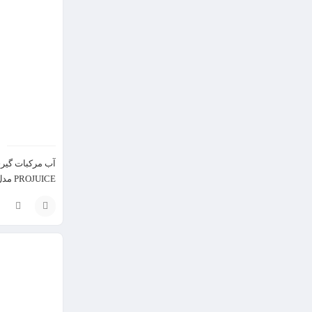
گزینه
آب مرکبات گیری
PROJUICE مدل 00C041100AR0
انتخاب
گزینه