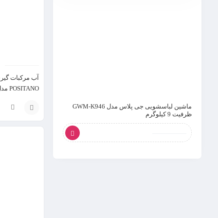
آب مرکبات گیری
POSITANO مدل 0413/0P
ماشین لباسشویی جی پلاس مدل GWM-K946
گریل و سرخ کن گریمن مدل 
ظرفیت 9 کیلوگرم
افزودن
36,697,000
تومان
به
سبد