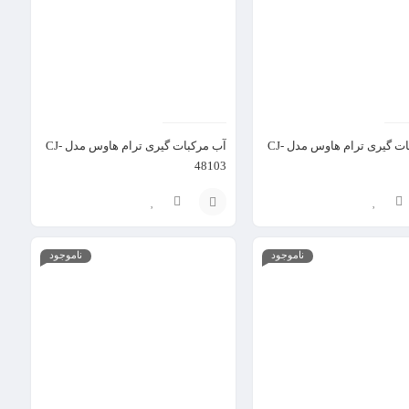
آب مرکبات گیری ترام هاوس مدل CJ-
آب مرکبات گیری ترام هاوس مدل CJ-
48103
آبگرمکن برقی دیواری بارولی مدل BA-ECO15
افزودن
ناموجود
ناموجود
به
سبد