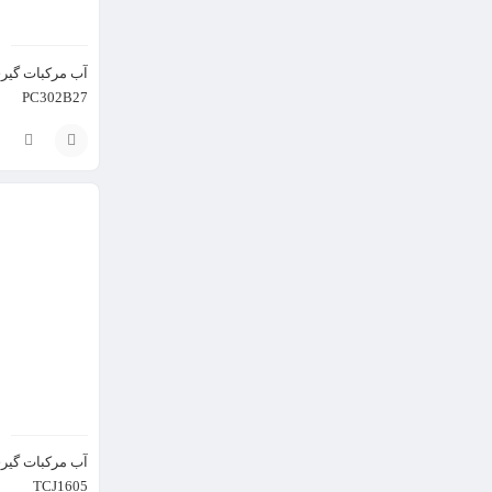
آب مرکبات گیر
PC302B27
انتخاب
گزینه
آب مرکبات گیر
TCJ1605