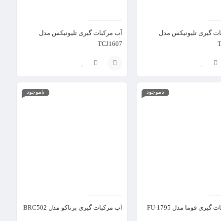
ات گیری تلیونیکس مدل
آب مرکبات گیری تلیونیکس مدل
TCJ1607
T
افزودن
ناموجود
ناموجود
به
سبد
گیری فوما مدل FU-1795
آب مرکبات گیری برناکو مدل BRC502