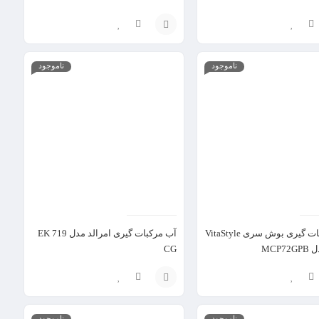
انتخاب
ناموجود
ناموجود
گزینه
آب مرکبات گیری بوش سری VitaStyle
آب مرکبات گیری امرالد مدل EK 719
CG
انتخاب
ناموجود
ناموجود