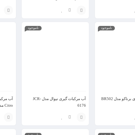
انتخاب
انتخاب
ناموجود
ناموجود
گزینه
گزینه
ناکو مدل BR502
آب مرکبات گیری نیوال مدل JCR-
6176
Citro مدل MCP72GPB
انتخاب
انتخاب
ناموجود
ناموجود