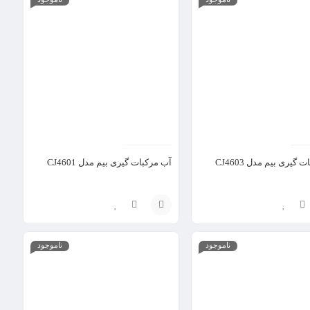
گزینه
 گیری بیم مدل CJ4603
آب مرکبات گیری بیم مدل CJ4601
انتخاب
ناموجود
ناموجود
گزینه