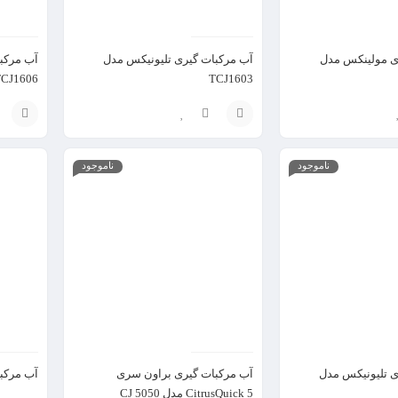
ی مولینکس مدل
آب مرکبات گیری تلیونیکس مدل
آب مرکب
CJ1606
TCJ1603
افزودن
افزودن
ناموجود
ناموجود
به
به
سبد
سبد
ی تلیونیکس مدل
آب مرکبات گیری براون سری
آب مرکبات 
CitrusQuick 5 مدل CJ 5050