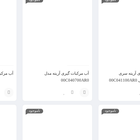
گزینه
گزینه
 آریته سری
آب مرکبات گیری آریته مدل
آب مرکبات
00C040700AR0
انتخاب
انتخاب
ناموجود
ناموجود
گزینه
گزینه