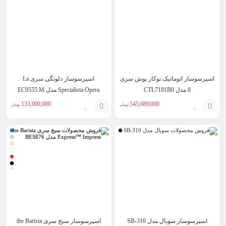
سبد
اسپرسوساز اتوماتیک توکار بوش سری
اسپرسوساز دلونگی سری La
8 مدل CTL7181B0
Specialista Opera مدل EC9555.M
133,000,000
545,689,000
تومان
تومان
افزودن
انتخاب
به
گزینه
سبد
+
اسپرسوساز سوبال مدل SB-310
اسپرسوساز سیج سری the Barista