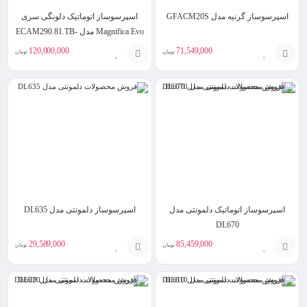
اسپرسوساز گرنیه مدل GFACM20S
اسپرسوساز اتوماتیک دلونگی سری
Magnifica Evo مدل ECAM290.81.TB-
ECAM292.81.B
120,000,000
71,549,000
تومان
تومان
افزودن
انتخاب
به
گزینه
سبد
اسپرسوساز اتوماتیک دلمونتی مدل
اسپرسوساز دلمونتی مدل DL635
DL670
29,589,000
85,459,000
تومان
تومان
افزودن
افزودن
به
به