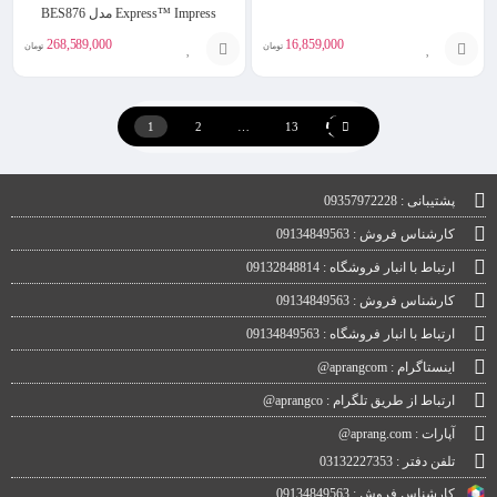
Express™ Impress مدل BES876
268,589,000
16,859,000
تومان
تومان
انتخاب
انتخاب
گزینه
گزینه
1
2
…
13
پشتیبانی : 09357972228
کارشناس فروش : 09134849563
ارتباط با انبار فروشگاه : 09132848814
کارشناس فروش : 09134849563
ارتباط با انبار فروشگاه : 09134849563
اینستاگرام : aprangcom@
ارتباط از طریق تلگرام : aprangco@
آپارات : aprang.com@
تلفن دفتر : 03132227353
کارشناس فروش : 09134849563