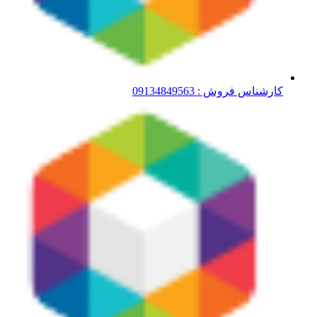
کارشناس فروش : 09134849563