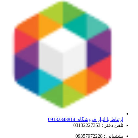
ارتباط با انبار فروشگاه: 09132848814
تلفن دفتر : 03132227353
پشتیبانی : 09357972228