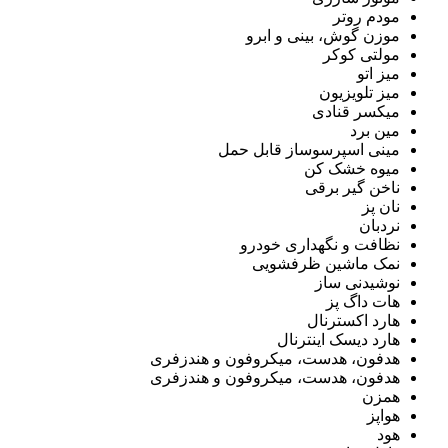
مودم روتر
موزن گوش، بینی و ابرو
مولتی کوکر
میز اتو
میز تلویزیون
میکسر قنادی
مین برد
مینی اسپرسوساز قابل حمل
میوه خشک کن
ناخن گیر برقی
نان پز
نردبان
نظافت و نگهداری خودرو
نمک ماشین ظرفشویی
نوشیدنی ساز
هات داگ پز
هارد اکسترنال
هارد دیسک اینترنال
هدفون، هدست، میکروفون و هندزفری
هدفون، هدست، میکروفون و هندزفری
همزن
هواپز
هود