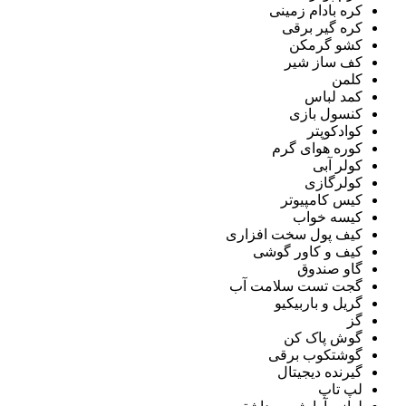
کره بادام زمینی
کره گیر برقی
کشو گرمکن
کف ساز شیر
کلمن
کمد لباس
کنسول بازی
کوادکوپتر
کوره هوای گرم
کولر آبی
کولرگازی
کیس کامپیوتر
کیسه خواب
کیف پول سخت افزاری
کیف و کاور گوشی
گاو صندوق
گجت تست سلامت آب
گریل و باربیکیو
گز
گوش پاک کن
گوشتکوب برقی
گیرنده دیجیتال
لپ تاپ