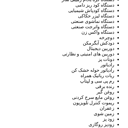
دستگاه کود ریز دامی
دستگاه کودپاش شیمیایی
دستگاه لیزر حکاکی
دستگاه نماشوی صنعتی
دستگاه واترجت صنعتی
دستگاه واکس زن
دوچرخه
دودکش آبگرمکن
دوربین دیجیتال
دوربین های امنیتی و نظارتی
دونات پز
رادیاتور
رادیاتور حوله خشک کن
ربات رباتیک همراه
رم پی سی و لپتاپ
رنده برقی
روغن گیر
روغن مایع سرخ کردنی
ریموت کنترل تلویزیون
زعفران
زمین شوی
زود پز
زودپز روگازی