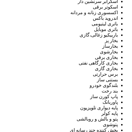
اسکرابر سرنشین دار
اسکوتر برقی
اکسسوری زنانه و مردانه
اندروید باکس
باتری لیتیومی
باتری موبایل
باربیکیو زغالی،گازی
بخار پز
بخارساز
بخارشوی
بخاری برقی
بخاری کارگاهی نفتی
بخاری گازی
برس حرارتی
بستنی ساز
بلندگوی خودرو
بند رخت
پاپ کورن ساز
پاوربانک
پایه دیواری تلویزیون
پایه کولر
پتو و بالش و روبالشی
پتوشوی
پخش کننده چند رسانه ای