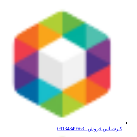
کارشناس فروش : 09134849563