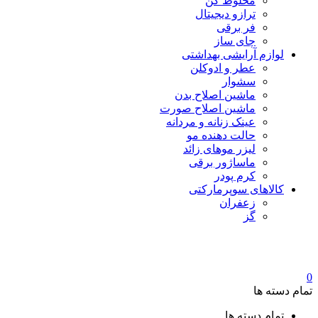
مخلوط کن
ترازو دیجیتال
فر برقی
چای ساز
لوازم آرایشی بهداشتی
عطر و ادوکلن
سشوار
ماشین اصلاح بدن
ماشین اصلاح صورت
عینک زنانه و مردانه
حالت دهنده مو
لیزر موهای زائد
ماساژور برقی
کرم پودر
کالاهای سوپرمارکتی
زعفران
گز
0
تمام دسته ها
تمام دسته ها