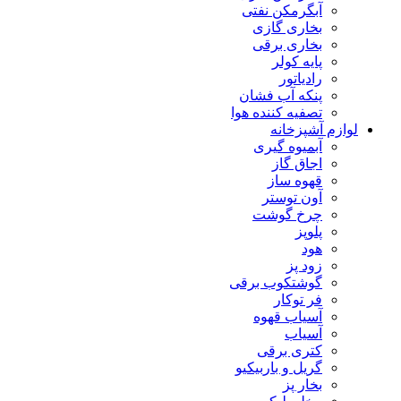
آبگرمکن نفتی
بخاری گازی
بخاری برقی
پایه کولر
رادیاتور
پنکه آب فشان
تصفیه کننده هوا
لوازم آشپزخانه
آبمیوه گیری
اجاق گاز
قهوه ساز
آون توستر
چرخ گوشت
پلوپز
هود
زود پز
گوشتکوب برقی
فر توکار
آسیاب قهوه
آسیاب
کتری برقی
گریل و باربیکیو
بخار پز