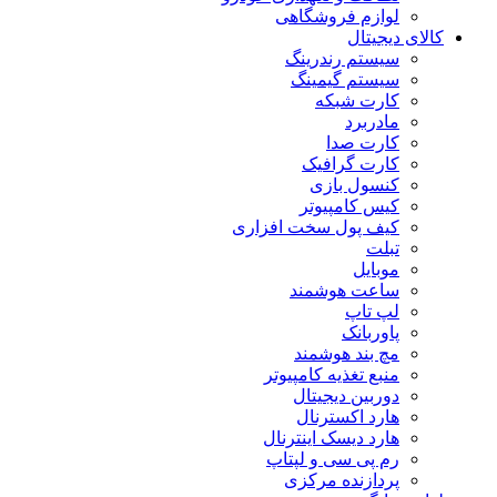
لوازم فروشگاهی
کالای دیجیتال
سیستم رندرینگ
سیستم گیمینگ
کارت شبکه
مادربرد
کارت صدا
کارت گرافیک
کنسول بازی
کیس کامپیوتر
کیف پول سخت افزاری
تبلت
موبایل
ساعت هوشمند
لپ تاپ
پاوربانک
مچ بند هوشمند
منبع تغذیه کامپیوتر
دوربین دیجیتال
هارد اکسترنال
هارد دیسک اینترنال
رم پی سی و لپتاپ
پردازنده مرکزی