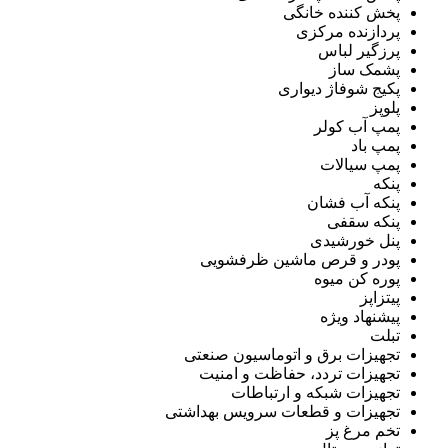
پخش کننده خانگی
پردازنده مرکزی
پرزگیر لباس
پشمک ساز
پکیج شوفاژ دیواری
پلوپز
پمپ آب کولر
پمپ باد
پمپ سیالات
پنکه
پنکه آب فشان
پنکه سقفی
پنل خورشیدی
پودر و قرص ماشین ظرفشویی
پوره کن میوه
پیتزاپز
پیشنهاد ویژه
تبلت
تجهیزات برق و اتوماسیون صنعتی
تجهیزات تردد، حفاظت و امنیت
تجهیزات شبکه و ارتباطات
تجهیزات و قطعات سرویس بهداشتی
تخم مرغ پز