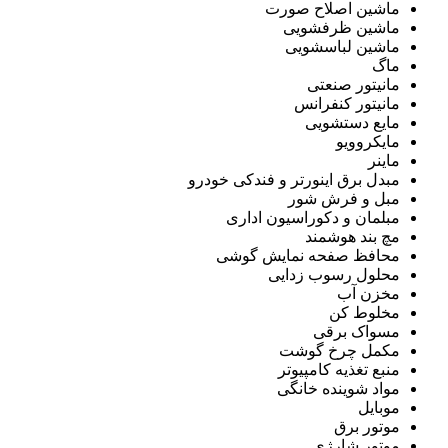
ماشین اصلاح صورت
ماشین ظرفشویی
ماشین لباسشویی
ماگ
مانیتور صنعتی
مانیتور کنفرانس
مایع دستشویی
مایکروویو
ماینر
مبدل برق اینورتر و فندکی خودرو
مبل و فرش شور
مبلمان و دکوراسیون اداری
مچ بند هوشمند
محافظ صفحه نمایش گوشی
محلول رسوب زدایی
مخزن آب
مخلوط کن
مسواک برقی
مکمل چرخ گوشت
منبع تغذیه کامپیوتر
مواد شوینده خانگی
موبایل
موتور برق
موتور شارژی