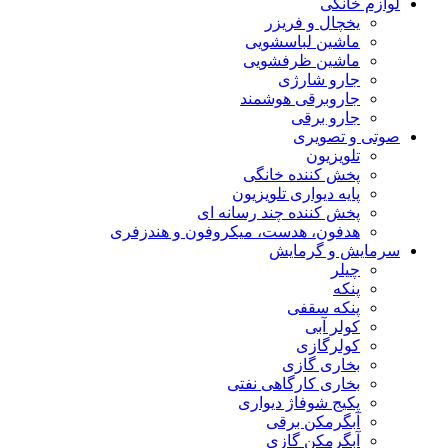
لوازم خانگی
یخچال و فریزر
ماشین لباسشویی
ماشین ظرفشویی
جارو شارژی
جاروبرقی هوشمند
جارو برقی
صوتی و تصویری
تلویزیون
پخش کننده خانگی
پایه دیواری تلویزیون
پخش کننده چند رسانه ای
هدفون، هدست، میکروفون و هندزفری
سرمایش و گرمایش
چیلر
پنکه
پنکه سقفی
کولر آبی
کولرگازی
بخاری گازی
بخاری کارگاهی نفتی
پکیج شوفاژ دیواری
آبگرمکن برقی
آبگرمکن گازی