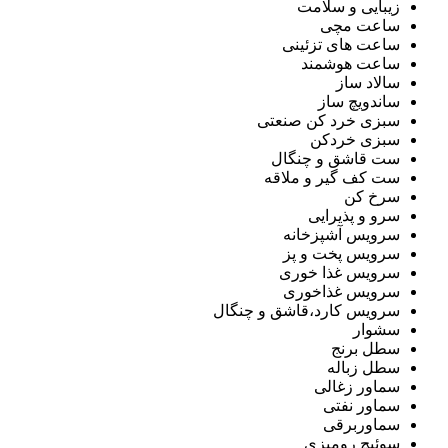
زیبایی و سلامت
ساعت مچی
ساعت های تزئینی
ساعت هوشمند
سالاد ساز
ساندویچ ساز
سبزی خرد کن صنعتی
سبزی خردکن
ست قاشق و چنگال
ست کف گیر و ملاقه
سرخ کن
سرو و پذیرایی
سرویس آشپزخانه
سرویس پخت و پز
سرویس غذا خوری
سرویس غذاخوری
سرویس کارد،قاشق و چنگال
سشوار
سطل برنج
سطل زباله
سماور زغالی
سماور نفتی
سماوربرقی
سوئیچ رومیزی