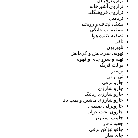
ترازو دیجیتال
ترازوی آشپزخانه
ترازوی فروشگاهی
تردمیل
تشک، لحاف و روتختی
تصفیه آب خانگی
تصفیه کننده هوا
تلفن
تلویزیون
تهویه، سرمایش و گرمایش
تهیه و سرو چای و قهوه
توالت فرنگی
توستر
تی برقی
جارو برقی
جارو شارژی
جارو شارژی رباتیک
جارو شارژی ماشین و پمپ باد
جاروبرقی صنعتی
جاروی تخت خواب
جامپ استارتر
جعبه ناهار
چاقو تیزکن برقی
چای ساز