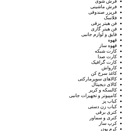
فرش شوی
فرش ماشینی
فریزر صندوقی
فلاسک
فن هیتر برقی
فن هیتر گازی
قایق و لوازم جانبی
قهوه
قهوه ساز
کارت شبکه
کارت صدا
کارت گرافیک
کارواش
کاغذ سرخ کن
کالاهای سوپرمارکتی
کالای دیجیتال
کالسکه و کریر
کامپیوتر و تجهیزات جانبی
کباب پز
کباب زن دستی
کتری برقی
کتری و سماور
کرپ ساز
کرم پودر