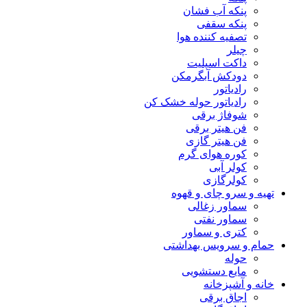
پنکه آب فشان
پنکه سقفی
تصفیه کننده هوا
چیلر
داکت اسپلیت
دودکش آبگرمکن
رادیاتور
رادیاتور حوله خشک کن
شوفاژ برقی
فن هیتر برقی
فن هیتر گازی
کوره هوای گرم
کولر آبی
کولرگازی
تهیه و سرو چای و قهوه
سماور زغالی
سماور نفتی
کتری و سماور
حمام و سرویس بهداشتی
حوله
مایع دستشویی
خانه و آشپزخانه
اجاق برقی