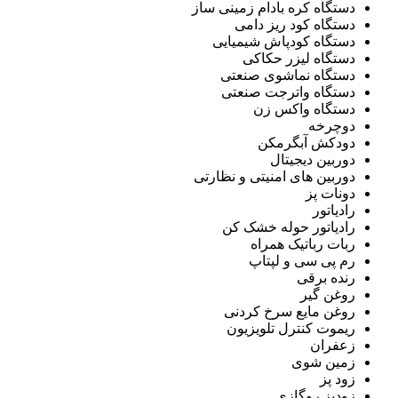
دستگاه کره بادام زمینی ساز
دستگاه کود ریز دامی
دستگاه کودپاش شیمیایی
دستگاه لیزر حکاکی
دستگاه نماشوی صنعتی
دستگاه واترجت صنعتی
دستگاه واکس زن
دوچرخه
دودکش آبگرمکن
دوربین دیجیتال
دوربین های امنیتی و نظارتی
دونات پز
رادیاتور
رادیاتور حوله خشک کن
ربات رباتیک همراه
رم پی سی و لپتاپ
رنده برقی
روغن گیر
روغن مایع سرخ کردنی
ریموت کنترل تلویزیون
زعفران
زمین شوی
زود پز
زودپز روگازی