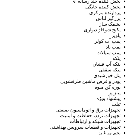
پخش کننده چند رسانه ای
پخش کننده خانگی
پردازنده مرکزی
پرزگیر لباس
پشمک ساز
پکیج شوفاژ دیواری
پلوپز
پمپ آب کولر
پمپ باد
پمپ سیالات
پنکه
پنکه آب فشان
پنکه سقفی
پنل خورشیدی
پودر و قرص ماشین ظرفشویی
پوره کن میوه
پیتزاپز
پیشنهاد ویژه
تبلت
تجهیزات برق و اتوماسیون صنعتی
تجهیزات تردد، حفاظت و امنیت
تجهیزات شبکه و ارتباطات
تجهیزات و قطعات سرویس بهداشتی
تخم مرغ پز