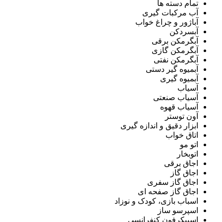
تمام دسته ها
آب مرکبات گیری
آباژور و چراغ خواب
آبسردکن
آبگرمکن برقی
آبگرمکن گازی
آبگرمکن نفتی
آبمیوه گیر دستی
آبمیوه گیری
آسیاب
آسیاب صنعتی
آسیاب قهوه
آون توستر
ابزار دقیق و اندازه گیری
اتاق خواب
اتو مو
اتوبخار
اجاق برقی
اجاق گاز
اجاق گاز سفری
اجاق گاز صفحه ای
اسباب بازی، کودک و نوزاد
اسپرسو ساز
اسپیکرفون کنفرانسی