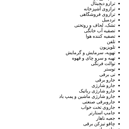
ترازو دیجیتال
ترازوی آشپزخانه
ترازوی فروشگاهی
تردمیل
تشک، لحاف و روتختی
تصفیه آب خانگی
تصفیه کننده هوا
تلفن
تلویزیون
تهویه، سرمایش و گرمایش
تهیه و سرو چای و قهوه
توالت فرنگی
توستر
تی برقی
جارو برقی
جارو شارژی
جارو شارژی رباتیک
جارو شارژی ماشین و پمپ باد
جاروبرقی صنعتی
جاروی تخت خواب
جامپ استارتر
جعبه ناهار
چاقو تیزکن برقی