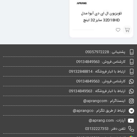
تلویزیون ال ای دی آیوا مدل
32D18HD سایز 32 اینچ
افزودن
به
پشتیبانی : 09357972228
سبد
کارشناس فروش : 09134849563
ارتباط با انبار فروشگاه : 09132848814
کارشناس فروش : 09134849563
ارتباط با انبار فروشگاه : 09134849563
اینستاگرام : aprangcom@
ارتباط از طریق تلگرام : aprangco@
آپارات : aprang.com@
تلفن دفتر : 03132227353