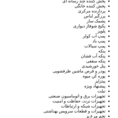
پخش کننده چند رسانه ای
پخش کننده خانگی
پردازنده مرکزی
پرزگیر لباس
پشمک ساز
پکیج شوفاژ دیواری
پلوپز
پمپ آب کولر
پمپ باد
پمپ سیالات
پنکه
پنکه آب فشان
پنکه سقفی
پنل خورشیدی
پودر و قرص ماشین ظرفشویی
پوره کن میوه
پیتزاپز
پیشنهاد ویژه
تبلت
تجهیزات برق و اتوماسیون صنعتی
تجهیزات تردد، حفاظت و امنیت
تجهیزات شبکه و ارتباطات
تجهیزات و قطعات سرویس بهداشتی
تخم مرغ پز