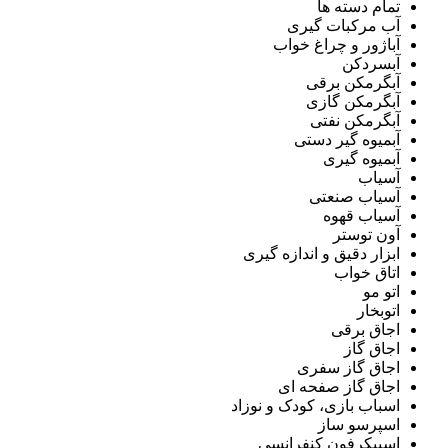
تمام دسته ها
آب مرکبات گیری
آباژور و چراغ خواب
آبسردکن
آبگرمکن برقی
آبگرمکن گازی
آبگرمکن نفتی
آبمیوه گیر دستی
آبمیوه گیری
آسیاب
آسیاب صنعتی
آسیاب قهوه
آون توستر
ابزار دقیق و اندازه گیری
اتاق خواب
اتو مو
اتوبخار
اجاق برقی
اجاق گاز
اجاق گاز سفری
اجاق گاز صفحه ای
اسباب بازی، کودک و نوزاد
اسپرسو ساز
اسپیکرفون کنفرانسی