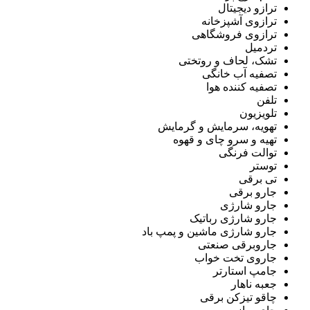
ترازو دیجیتال
ترازوی آشپزخانه
ترازوی فروشگاهی
تردمیل
تشک، لحاف و روتختی
تصفیه آب خانگی
تصفیه کننده هوا
تلفن
تلویزیون
تهویه، سرمایش و گرمایش
تهیه و سرو چای و قهوه
توالت فرنگی
توستر
تی برقی
جارو برقی
جارو شارژی
جارو شارژی رباتیک
جارو شارژی ماشین و پمپ باد
جاروبرقی صنعتی
جاروی تخت خواب
جامپ استارتر
جعبه ناهار
چاقو تیزکن برقی