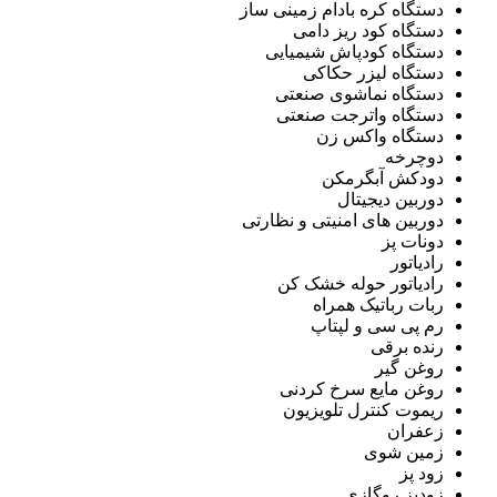
دستگاه کره بادام زمینی ساز
دستگاه کود ریز دامی
دستگاه کودپاش شیمیایی
دستگاه لیزر حکاکی
دستگاه نماشوی صنعتی
دستگاه واترجت صنعتی
دستگاه واکس زن
دوچرخه
دودکش آبگرمکن
دوربین دیجیتال
دوربین های امنیتی و نظارتی
دونات پز
رادیاتور
رادیاتور حوله خشک کن
ربات رباتیک همراه
رم پی سی و لپتاپ
رنده برقی
روغن گیر
روغن مایع سرخ کردنی
ریموت کنترل تلویزیون
زعفران
زمین شوی
زود پز
زودپز روگازی