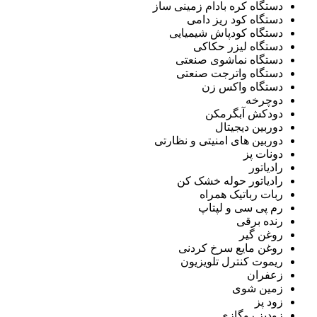
دستگاه کره بادام زمینی ساز
دستگاه کود ریز دامی
دستگاه کودپاش شیمیایی
دستگاه لیزر حکاکی
دستگاه نماشوی صنعتی
دستگاه واترجت صنعتی
دستگاه واکس زن
دوچرخه
دودکش آبگرمکن
دوربین دیجیتال
دوربین های امنیتی و نظارتی
دونات پز
رادیاتور
رادیاتور حوله خشک کن
ربات رباتیک همراه
رم پی سی و لپتاپ
رنده برقی
روغن گیر
روغن مایع سرخ کردنی
ریموت کنترل تلویزیون
زعفران
زمین شوی
زود پز
زودپز روگازی