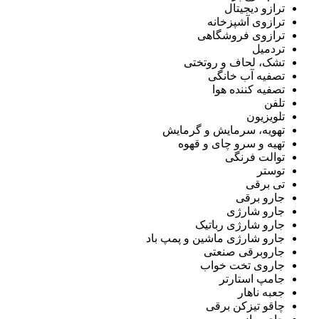
ترازو دیجیتال
ترازوی آشپزخانه
ترازوی فروشگاهی
تردمیل
تشک، لحاف و روتختی
تصفیه آب خانگی
تصفیه کننده هوا
تلفن
تلویزیون
تهویه، سرمایش و گرمایش
تهیه و سرو چای و قهوه
توالت فرنگی
توستر
تی برقی
جارو برقی
جارو شارژی
جارو شارژی رباتیک
جارو شارژی ماشین و پمپ باد
جاروبرقی صنعتی
جاروی تخت خواب
جامپ استارتر
جعبه ناهار
چاقو تیزکن برقی