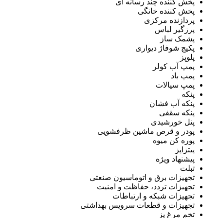
پخش کننده چند رسانه ای
پخش کننده خانگی
پردازنده مرکزی
پرزگیر لباس
پشمک ساز
پکیج شوفاژ دیواری
پلوپز
پمپ آب کولر
پمپ باد
پمپ سیالات
پنکه
پنکه آب فشان
پنکه سقفی
پنل خورشیدی
پودر و قرص ماشین ظرفشویی
پوره کن میوه
پیتزاپز
پیشنهاد ویژه
تبلت
تجهیزات برق و اتوماسیون صنعتی
تجهیزات تردد، حفاظت و امنیت
تجهیزات شبکه و ارتباطات
تجهیزات و قطعات سرویس بهداشتی
تخم مرغ پز