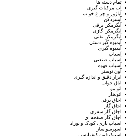
تمام دسته ها
آب مرکبات گیری
آباژور و چراغ خواب
آبسردکن
آبگرمکن برقی
آبگرمکن گازی
آبگرمکن نفتی
آبمیوه گیر دستی
آبمیوه گیری
آسیاب
آسیاب صنعتی
آسیاب قهوه
آون توستر
ابزار دقیق و اندازه گیری
اتاق خواب
اتو مو
اتوبخار
اجاق برقی
اجاق گاز
اجاق گاز سفری
اجاق گاز صفحه ای
اسباب بازی، کودک و نوزاد
اسپرسو ساز
اسپیکرفون کنفرانسی