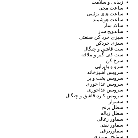
زیبایی و سلامت
ساعت مچی
ساعت های تزئینی
ساعت هوشمند
سالاد ساز
ساندویچ ساز
سبزی خرد کن صنعتی
سبزی خردکن
ست قاشق و چنگال
ست کف گیر و ملاقه
سرخ کن
سرو و پذیرایی
سرویس آشپزخانه
سرویس پخت و پز
سرویس غذا خوری
سرویس غذاخوری
سرویس کارد،قاشق و چنگال
سشوار
سطل برنج
سطل زباله
سماور زغالی
سماور نفتی
سماوربرقی
سوئیچ رومیزی