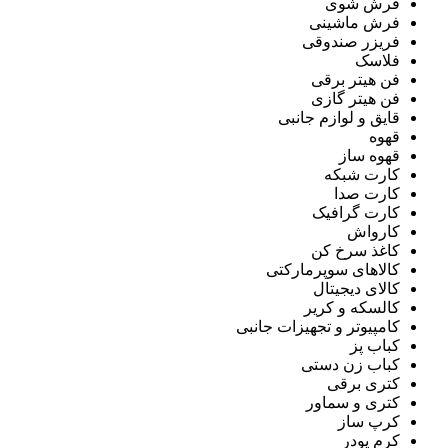
فرش شوی
فرش ماشینی
فریزر صندوقی
فلاسک
فن هیتر برقی
فن هیتر گازی
قایق و لوازم جانبی
قهوه
قهوه ساز
کارت شبکه
کارت صدا
کارت گرافیک
کارواش
کاغذ سرخ کن
کالاهای سوپرمارکتی
کالای دیجیتال
کالسکه و کریر
کامپیوتر و تجهیزات جانبی
کباب پز
کباب زن دستی
کتری برقی
کتری و سماور
کرپ ساز
کرم پودر