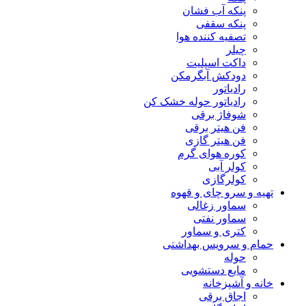
پنکه آب فشان
پنکه سقفی
تصفیه کننده هوا
چیلر
داکت اسپلیت
دودکش آبگرمکن
رادیاتور
رادیاتور حوله خشک کن
شوفاژ برقی
فن هیتر برقی
فن هیتر گازی
کوره هوای گرم
کولر آبی
کولرگازی
تهیه و سرو چای و قهوه
سماور زغالی
سماور نفتی
کتری و سماور
حمام و سرویس بهداشتی
حوله
مایع دستشویی
خانه و آشپزخانه
اجاق برقی