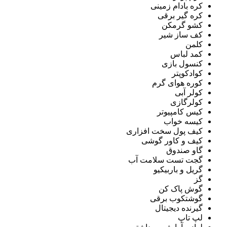
کره بادام زمینی
کره گیر برقی
کشو گرمکن
کف ساز شیر
کلمن
کمد لباس
کنسول بازی
کوادکوپتر
کوره هوای گرم
کولر آبی
کولرگازی
کیس کامپیوتر
کیسه خواب
کیف پول سخت افزاری
کیف و کاور گوشی
گاو صندوق
گجت تست سلامت آب
گریل و باربیکیو
گز
گوش پاک کن
گوشتکوب برقی
گیرنده دیجیتال
لپ تاپ