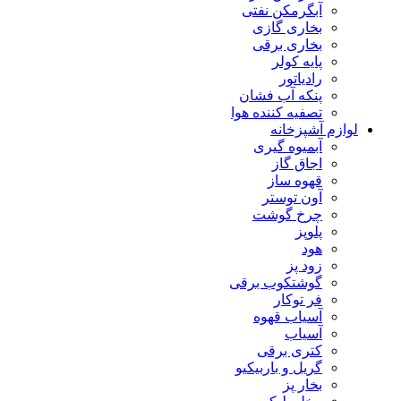
آبگرمکن نفتی
بخاری گازی
بخاری برقی
پایه کولر
رادیاتور
پنکه آب فشان
تصفیه کننده هوا
لوازم آشپزخانه
آبمیوه گیری
اجاق گاز
قهوه ساز
آون توستر
چرخ گوشت
پلوپز
هود
زود پز
گوشتکوب برقی
فر توکار
آسیاب قهوه
آسیاب
کتری برقی
گریل و باربیکیو
بخار پز