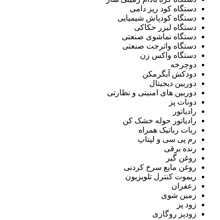
دستگاه کود ریز دامی
دستگاه کودپاش شیمیایی
دستگاه لیزر حکاکی
دستگاه نماشوی صنعتی
دستگاه واترجت صنعتی
دستگاه واکس زن
دوچرخه
دودکش آبگرمکن
دوربین دیجیتال
دوربین های امنیتی و نظارتی
دونات پز
رادیاتور
رادیاتور حوله خشک کن
ربات رباتیک همراه
رم پی سی و لپتاپ
رنده برقی
روغن گیر
روغن مایع سرخ کردنی
ریموت کنترل تلویزیون
زعفران
زمین شوی
زود پز
زودپز روگازی