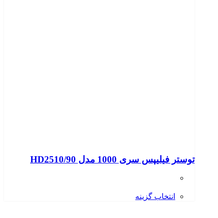
توستر فيليپس سری 1000 مدل HD2510/90
انتخاب گزینه