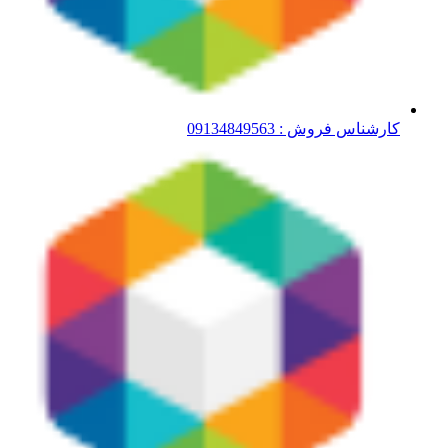
کارشناس فروش : 09134849563