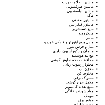
ماشین اصلاح صورت
ماشین ظرفشویی
ماشین لباسشویی
ماگ
مانیتور صنعتی
مانیتور کنفرانس
مایع دستشویی
مایکروویو
ماینر
مبدل برق اینورتر و فندکی خودرو
مبل و فرش شور
مبلمان و دکوراسیون اداری
مچ بند هوشمند
محافظ صفحه نمایش گوشی
محلول رسوب زدایی
مخزن آب
مخلوط کن
مسواک برقی
مکمل چرخ گوشت
منبع تغذیه کامپیوتر
مواد شوینده خانگی
موبایل
موتور برق
موتور شارژی