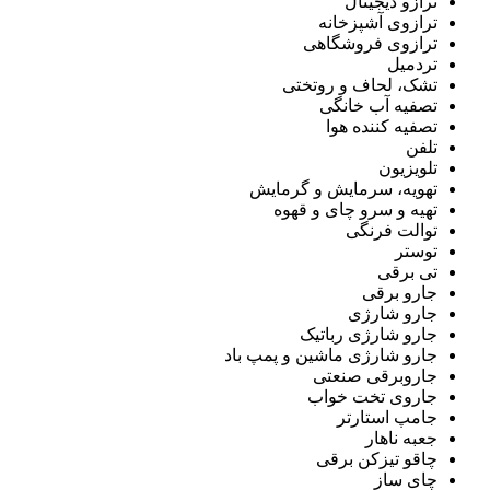
ترازو دیجیتال
ترازوی آشپزخانه
ترازوی فروشگاهی
تردمیل
تشک، لحاف و روتختی
تصفیه آب خانگی
تصفیه کننده هوا
تلفن
تلویزیون
تهویه، سرمایش و گرمایش
تهیه و سرو چای و قهوه
توالت فرنگی
توستر
تی برقی
جارو برقی
جارو شارژی
جارو شارژی رباتیک
جارو شارژی ماشین و پمپ باد
جاروبرقی صنعتی
جاروی تخت خواب
جامپ استارتر
جعبه ناهار
چاقو تیزکن برقی
چای ساز