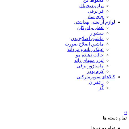
مخلوط کن
ترازو دیجیتال
فر برقی
چای ساز
لوازم آرایشی بهداشتی
عطر و ادوکلن
سشوار
ماشین اصلاح بدن
ماشین اصلاح صورت
عینک زنانه و مردانه
حالت دهنده مو
لیزر موهای زائد
ماساژور برقی
کرم پودر
کالاهای سوپرمارکتی
زعفران
گز
0
تمام دسته ها
تمام دسته ها