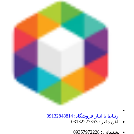
ارتباط با انبار فروشگاه: 09132848814
تلفن دفتر : 03132227353
پشتیبانی : 09357972228