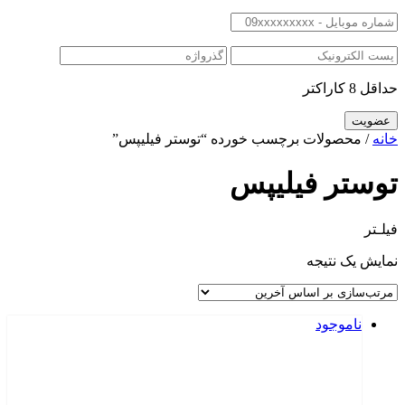
حداقل 8 کاراکتر
خانه
/ محصولات برچسب خورده “توستر فيليپس”
توستر فيليپس
فیلـتر
نمایش یک نتیجه
ناموجود