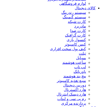
لوازم فروشگاهی
کالای دیجیتال
سیستم رندرینگ
سیستم گیمینگ
کارت شبکه
مادربرد
کارت صدا
کارت گرافیک
کنسول بازی
کیس کامپیوتر
کیف پول سخت افزاری
تبلت
موبایل
ساعت هوشمند
لپ تاپ
پاوربانک
مچ بند هوشمند
منبع تغذیه کامپیوتر
دوربین دیجیتال
هارد اکسترنال
هارد دیسک اینترنال
رم پی سی و لپتاپ
پردازنده مرکزی