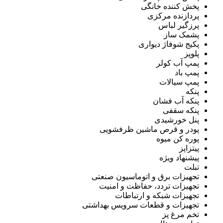
پخش کننده خانگی
پردازنده مرکزی
پرزگیر لباس
پشمک ساز
پکیج شوفاژ دیواری
پلوپز
پمپ آب کولر
پمپ باد
پمپ سیالات
پنکه
پنکه آب فشان
پنکه سقفی
پنل خورشیدی
پودر و قرص ماشین ظرفشویی
پوره کن میوه
پیتزاپز
پیشنهاد ویژه
تبلت
تجهیزات برق و اتوماسیون صنعتی
تجهیزات تردد، حفاظت و امنیت
تجهیزات شبکه و ارتباطات
تجهیزات و قطعات سرویس بهداشتی
تخم مرغ پز