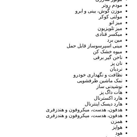
مودم روتر
موزن گوش، بینی و ابرو
مولتی کوکر
میز اتو
میز تلویزیون
میکسر قنادی
مین برد
مینی اسپرسوساز قابل حمل
میوه خشک کن
ناخن گیر برقی
نان پز
نردبان
نظافت و نگهداری خودرو
نمک ماشین ظرفشویی
نوشیدنی ساز
هات داگ پز
هارد اکسترنال
هارد دیسک اینترنال
هدفون، هدست، میکروفون و هندزفری
هدفون، هدست، میکروفون و هندزفری
همزن
هواپز
هود