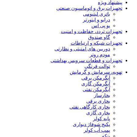
پیشنهاد ویژه
تجهیزات برق و اتوماسیون صنعتی
باتری لیتیومی
درایو و اینورتر
یو پی اس
تجهیزات تردد، حفاظت و امنیت
گاو صندوق
تجهیزات شبکه و ارتباطات
دوربین های امنیتی و نظارتی
مودم روتر
تجهیزات و قطعات سرویس بهداشتی
توالت فرنگی
تهویه، سرمایش و گرمایش
آبگرمکن برقی
آبگرمکن گازی
آبگرمکن نفتی
بخارساز
بخاری برقی
بخاری کارگاهی نفتی
بخاری گازی
پایه کولر
پکیج شوفاژ دیواری
پمپ آب کولر
پنکه