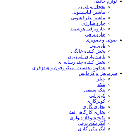
لوازم خانگی
یخچال و فریزر
ماشین لباسشویی
ماشین ظرفشویی
جارو شارژی
جاروبرقی هوشمند
جارو برقی
صوتی و تصویری
تلویزیون
پخش کننده خانگی
پایه دیواری تلویزیون
پخش کننده چند رسانه ای
هدفون، هدست، میکروفون و هندزفری
سرمایش و گرمایش
چیلر
پنکه
پنکه سقفی
کولر آبی
کولرگازی
بخاری گازی
بخاری کارگاهی نفتی
پکیج شوفاژ دیواری
آبگرمکن برقی
آبگرمکن گازی