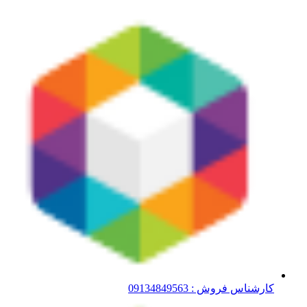
کارشناس فروش : 09134849563