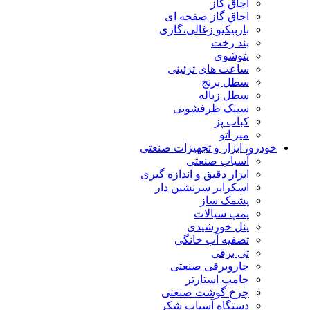
اجاق گاز
اجاق گاز صفحه ای
باربیکیو زغالی،گازی
بند رخت
پتوشوی
ساعت های تزئینی
سطل برنج
سطل زباله
سینک ظرفشویی
کباب پز
میز اتو
خودرو، ابزار و تجهیزات صنعتی
آسیاب صنعتی
ابزار دقیق و اندازه گیری
اسکرابر سرنشین دار
پشمک ساز
پمپ سیالات
پنل خورشیدی
تصفیه آب خانگی
تی برقی
جاروبرقی صنعتی
جامپ استارتر
چرخ گوشت صنعتی
دستگاه آسیاب شکر