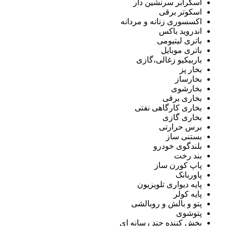
اسکرابر سرنشین دار
اسکوتر برقی
اکسسوری زنانه و مردانه
اندروید باکس
باتری لیتیومی
باتری موبایل
باربیکیو زغالی،گازی
بخار پز
بخارساز
بخارشوی
بخاری برقی
بخاری کارگاهی نفتی
بخاری گازی
برس حرارتی
بستنی ساز
بلندگوی خودرو
بند رخت
پاپ کورن ساز
پاوربانک
پایه دیواری تلویزیون
پایه کولر
پتو و بالش و روبالشی
پتوشوی
پخش کننده چند رسانه ای