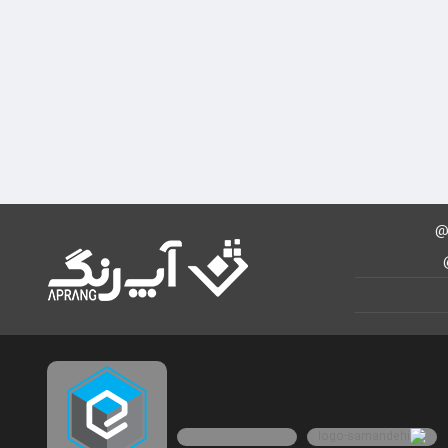
فریزر صندوقی ایستکول مدل TM-40320