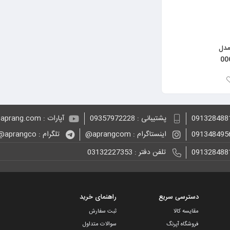
ادو تویلت مردانه دانهیل مدل Alfred Dunhill
تلویزیون کیو ال ای دی هوشمند آپلاس مدل
TVQ65KA سایز 65 اینچ
مدل
پشتیبانی : 09357972228
آپارات : aprang.com@
اینستاگرام : aprangcom@
تلگرام : aprangco@
تلفن دفتر : 03132227353
دسترسی سریع
راهنمای خرید
مقایسه کالا
ثبت سفارش
فروشگاه آپرنگ
سوالات متداول