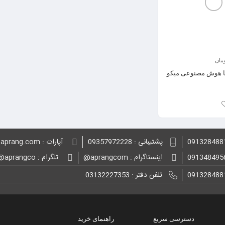
کتری برقی فیلیپس سری 5000 مدل HD9339/81
مان
ا هوش مصنوعی میکو
پشتیبانی : 09357972228
آپارات : aprang.com@
اینستاگرام : aprangcom@
تلگرام : aprangco@
تلفن دفتر : 03132227353
دسترسی سریع
راهنمای خرید