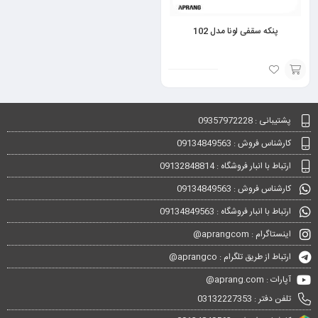
پنکه سقفی لونا مدل 102
انتخاب
گزینه
پشتیبانی : 09357972228
کارشناس فروش : 09134849563
ارتباط با انبار فروشگاه : 09132848814
کارشناس فروش : 09134849563
ارتباط با انبار فروشگاه : 09134849563
اینستاگرام : aprangcom@
ارتباط از طریق تلگرام : aprangco@
آپارات : aprang.com@
تلفن دفتر : 03132227353