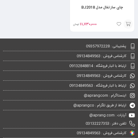
چای ساز تفال مدل BJ2018
11,730,000
تومان
انتخاب
گزینه
پشتیبانی : 09357972228
کارشناس فروش : 09134849563
ارتباط با انبار فروشگاه : 09132848814
کارشناس فروش : 09134849563
ارتباط با انبار فروشگاه : 09134849563
اینستاگرام : aprangcom@
ارتباط از طریق تلگرام : aprangco@
آپارات : aprang.com@
تلفن دفتر : 03132227353
کارشناس فروش : 09134849563