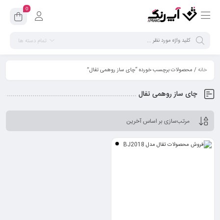
0
تمام دسته ها
خانه
/ محصولات برچسب خورده “چای ساز روهمی تفال”
چای ساز روهمی تفال