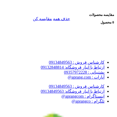
مقایسه محصولات
حذف همه
مقایسه کن
0 محصول
کارشناس فروش : 09134849563
ارتباط با انبار فروشگاه: 09132848814
پشتیبانی : 09357972228
آپارات : aprang.com@
کارشناس فروش : 09134849563
ارتباط با انبار فروشگاه: 09134849563
اینستاگرام : aprangcom@
تلگرام : aprangco@