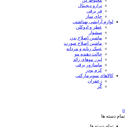
مخلوط کن
ترازو دیجیتال
فر برقی
چای ساز
لوازم آرایشی بهداشتی
عطر و ادوکلن
سشوار
ماشین اصلاح بدن
ماشین اصلاح صورت
عینک زنانه و مردانه
حالت دهنده مو
لیزر موهای زائد
ماساژور برقی
کرم پودر
کالاهای سوپرمارکتی
زعفران
گز
0
تمام دسته ها
تمام دسته ها