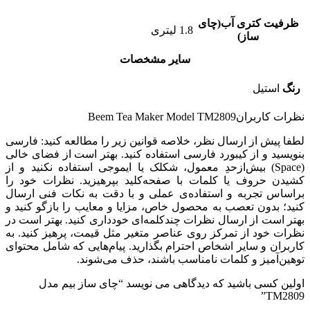
ظرفیت کتری آب(چای
1.8 لیتری
ساز)
سایر مشخصات
رنگ
استیل
نظرات کاربران
Beem Tea Maker Model TM2809
لطفا پیش از ارسال نظر، خلاصه قوانین زیر را مطالعه کنید: فارسی
بنویسید و از کیبورد فارسی استفاده کنید. بهتر است از فضای خالی
(Space) بیش‌از‌حدِ معمول، شکلک یا ایموجی استفاده نکنید و از
کشیدن حروف یا کلمات با صفحه‌کلید بپرهیزید. نظرات خود را
براساس تجربه و استفاده‌ی عملی و با دقت به نکات فنی ارسال
کنید؛ بدون تعصب به محصول خاص، مزایا و معایب را بازگو کنید و
بهتر است از ارسال نظرات چندکلمه‌‌ای خودداری کنید. بهتر است در
نظرات خود از تمرکز روی عناصر متغیر مثل قیمت، پرهیز کنید. به
کاربران و سایر اشخاص احترام بگذارید. پیام‌هایی که شامل محتوای
توهین‌آمیز و کلمات نامناسب باشند، حذف می‌شوند.
اولین کسی باشید که دیدگاهی می نویسد “چای ساز بیم مدل
TM2809”