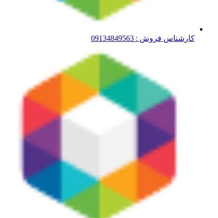
کارشناس فروش : 09134849563