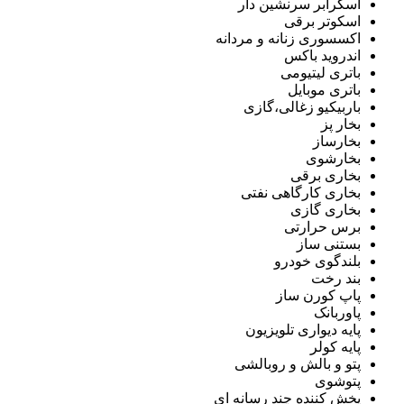
اسکرابر سرنشین دار
اسکوتر برقی
اکسسوری زنانه و مردانه
اندروید باکس
باتری لیتیومی
باتری موبایل
باربیکیو زغالی،گازی
بخار پز
بخارساز
بخارشوی
بخاری برقی
بخاری کارگاهی نفتی
بخاری گازی
برس حرارتی
بستنی ساز
بلندگوی خودرو
بند رخت
پاپ کورن ساز
پاوربانک
پایه دیواری تلویزیون
پایه کولر
پتو و بالش و روبالشی
پتوشوی
پخش کننده چند رسانه ای