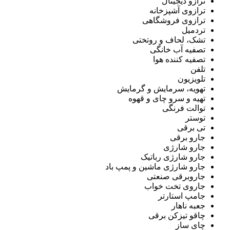
ترازو دیجیتال
ترازوی آشپزخانه
ترازوی فروشگاهی
تردمیل
تشک، لحاف و روتختی
تصفیه آب خانگی
تصفیه کننده هوا
تلفن
تلویزیون
تهویه، سرمایش و گرمایش
تهیه و سرو چای و قهوه
توالت فرنگی
توستر
تی برقی
جارو برقی
جارو شارژی
جارو شارژی رباتیک
جارو شارژی ماشین و پمپ باد
جاروبرقی صنعتی
جاروی تخت خواب
جامپ استارتر
جعبه ناهار
چاقو تیزکن برقی
چای ساز