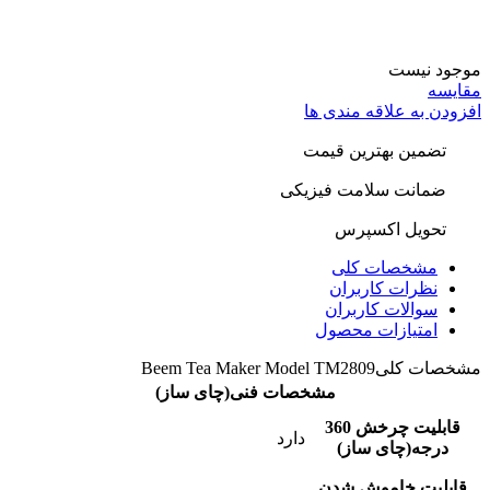
موجود نیست
مقایسه
افزودن به علاقه مندی ها
تضمین بهترین قیمت
ضمانت سلامت فیزیکی
تحویل اکسپرس
مشخصات کلی
نظرات کاربران
سوالات کاربران
امتیازات محصول
مشخصات کلی
Beem Tea Maker Model TM2809
مشخصات فنی(چای ساز)
قابلیت چرخش 360
دارد
درجه(چای ساز)
قابلیت خاموش شدن