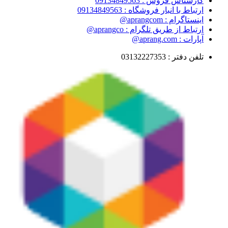
کارشناس فروش : 09134849563
ارتباط با انبار فروشگاه : 09134849563
اینستاگرام : aprangcom@
ارتباط از طریق تلگرام : aprangco@
آپارات : aprang.com@
تلفن دفتر : 03132227353