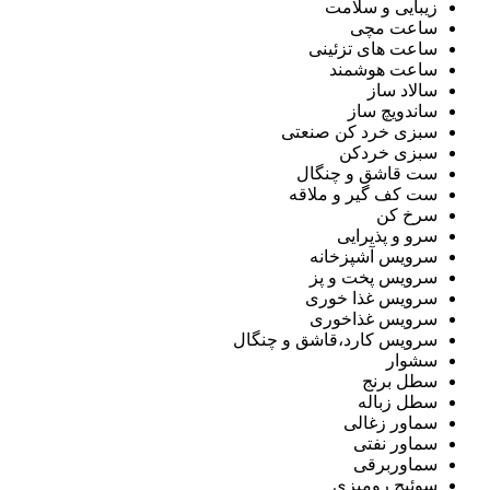
زیبایی و سلامت
ساعت مچی
ساعت های تزئینی
ساعت هوشمند
سالاد ساز
ساندویچ ساز
سبزی خرد کن صنعتی
سبزی خردکن
ست قاشق و چنگال
ست کف گیر و ملاقه
سرخ کن
سرو و پذیرایی
سرویس آشپزخانه
سرویس پخت و پز
سرویس غذا خوری
سرویس غذاخوری
سرویس کارد،قاشق و چنگال
سشوار
سطل برنج
سطل زباله
سماور زغالی
سماور نفتی
سماوربرقی
سوئیچ رومیزی