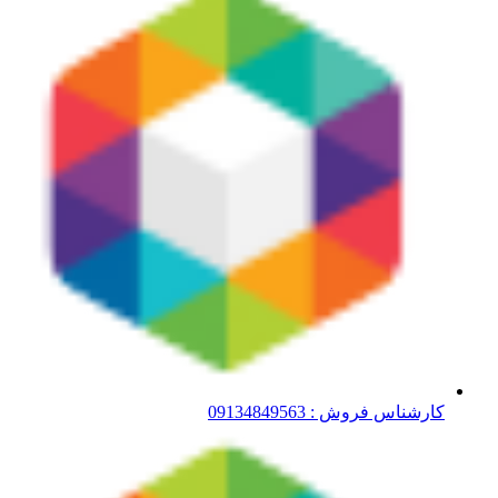
کارشناس فروش : 09134849563