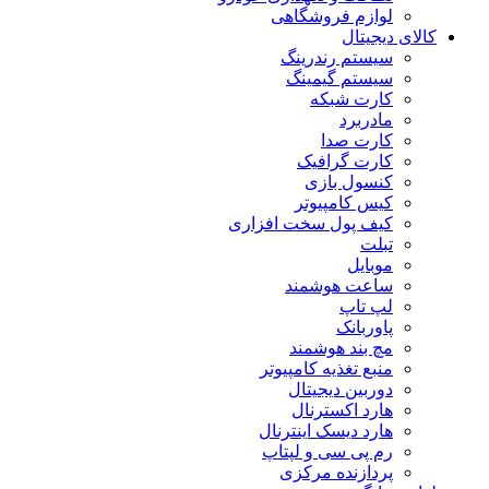
لوازم فروشگاهی
کالای دیجیتال
سیستم رندرینگ
سیستم گیمینگ
کارت شبکه
مادربرد
کارت صدا
کارت گرافیک
کنسول بازی
کیس کامپیوتر
کیف پول سخت افزاری
تبلت
موبایل
ساعت هوشمند
لپ تاپ
پاوربانک
مچ بند هوشمند
منبع تغذیه کامپیوتر
دوربین دیجیتال
هارد اکسترنال
هارد دیسک اینترنال
رم پی سی و لپتاپ
پردازنده مرکزی