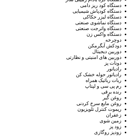
دستگاه کود ریز دامی
دستگاه کودپاش شیمیایی
دستگاه لیزر حکاکی
دستگاه نماشوی صنعتی
دستگاه واترجت صنعتی
دستگاه واکس زن
دوچرخه
دودکش آبگرمکن
دوربین دیجیتال
دوربین های امنیتی و نظارتی
دونات پز
رادیاتور
رادیاتور حوله خشک کن
ربات رباتیک همراه
رم پی سی و لپتاپ
رنده برقی
روغن گیر
روغن مایع سرخ کردنی
ریموت کنترل تلویزیون
زعفران
زمین شوی
زود پز
زودپز روگازی