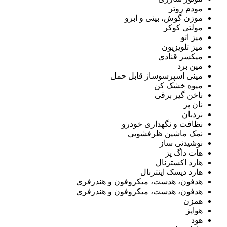
مودم روتر
موزن گوش، بینی و ابرو
مولتی کوکر
میز اتو
میز تلویزیون
میکسر قنادی
مین برد
مینی اسپرسوساز قابل حمل
میوه خشک کن
ناخن گیر برقی
نان پز
نردبان
نظافت و نگهداری خودرو
نمک ماشین ظرفشویی
نوشیدنی ساز
هات داگ پز
هارد اکسترنال
هارد دیسک اینترنال
هدفون، هدست، میکروفون و هندزفری
هدفون، هدست، میکروفون و هندزفری
همزن
هواپز
هود