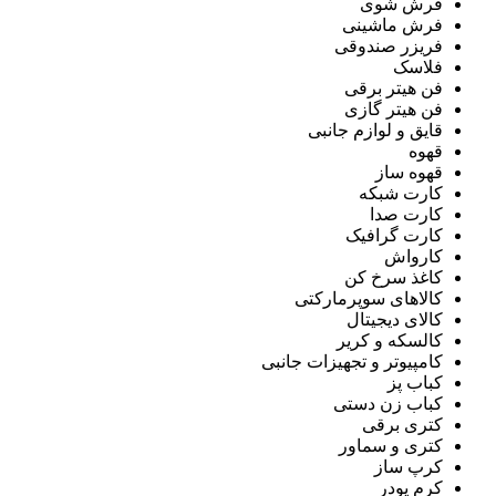
فرش شوی
فرش ماشینی
فریزر صندوقی
فلاسک
فن هیتر برقی
فن هیتر گازی
قایق و لوازم جانبی
قهوه
قهوه ساز
کارت شبکه
کارت صدا
کارت گرافیک
کارواش
کاغذ سرخ کن
کالاهای سوپرمارکتی
کالای دیجیتال
کالسکه و کریر
کامپیوتر و تجهیزات جانبی
کباب پز
کباب زن دستی
کتری برقی
کتری و سماور
کرپ ساز
کرم پودر