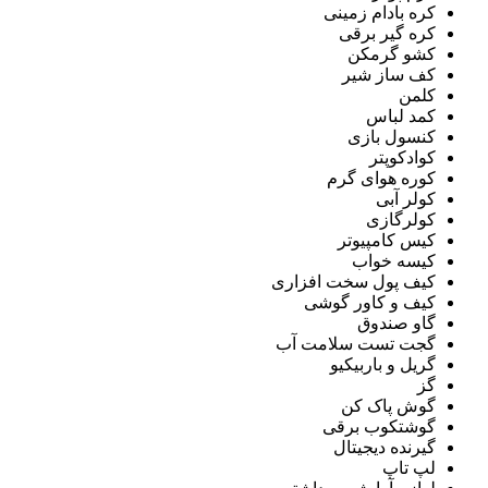
کره بادام زمینی
کره گیر برقی
کشو گرمکن
کف ساز شیر
کلمن
کمد لباس
کنسول بازی
کوادکوپتر
کوره هوای گرم
کولر آبی
کولرگازی
کیس کامپیوتر
کیسه خواب
کیف پول سخت افزاری
کیف و کاور گوشی
گاو صندوق
گجت تست سلامت آب
گریل و باربیکیو
گز
گوش پاک کن
گوشتکوب برقی
گیرنده دیجیتال
لپ تاپ