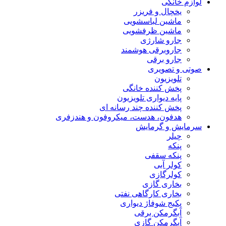
لوازم خانگی
یخچال و فریزر
ماشین لباسشویی
ماشین ظرفشویی
جارو شارژی
جاروبرقی هوشمند
جارو برقی
صوتی و تصویری
تلویزیون
پخش کننده خانگی
پایه دیواری تلویزیون
پخش کننده چند رسانه ای
هدفون، هدست، میکروفون و هندزفری
سرمایش و گرمایش
چیلر
پنکه
پنکه سقفی
کولر آبی
کولرگازی
بخاری گازی
بخاری کارگاهی نفتی
پکیج شوفاژ دیواری
آبگرمکن برقی
آبگرمکن گازی