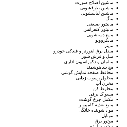
ماشین اصلاح صورت
ماشین ظرفشویی
ماشین لباسشویی
ماگ
مانیتور صنعتی
مانیتور کنفرانس
مایع دستشویی
مایکروویو
ماینر
مبدل برق اینورتر و فندکی خودرو
مبل و فرش شور
مبلمان و دکوراسیون اداری
مچ بند هوشمند
محافظ صفحه نمایش گوشی
محلول رسوب زدایی
مخزن آب
مخلوط کن
مسواک برقی
مکمل چرخ گوشت
منبع تغذیه کامپیوتر
مواد شوینده خانگی
موبایل
موتور برق
موتور شارژی