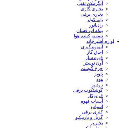
آبگرمکن نفتی
بخاری گازی
بخاری برقی
پایه کولر
رادیاتور
پنکه آب فشان
تصفیه کننده هوا
لوازم آشپزخانه
آبمیوه گیری
اجاق گاز
قهوه ساز
آون توستر
چرخ گوشت
پلوپز
هود
زود پز
گوشتکوب برقی
فر توکار
آسیاب قهوه
آسیاب
کتری برقی
گریل و باربیکیو
بخار پز