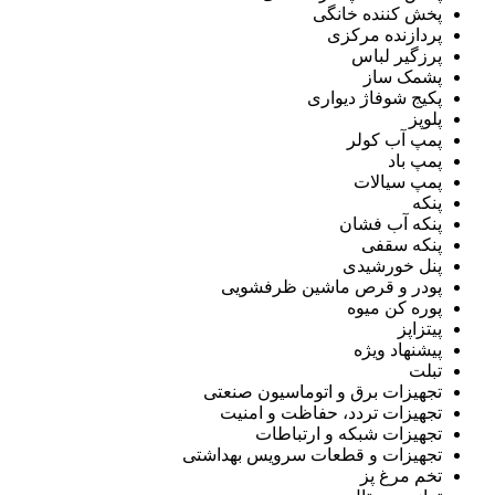
پخش کننده خانگی
پردازنده مرکزی
پرزگیر لباس
پشمک ساز
پکیج شوفاژ دیواری
پلوپز
پمپ آب کولر
پمپ باد
پمپ سیالات
پنکه
پنکه آب فشان
پنکه سقفی
پنل خورشیدی
پودر و قرص ماشین ظرفشویی
پوره کن میوه
پیتزاپز
پیشنهاد ویژه
تبلت
تجهیزات برق و اتوماسیون صنعتی
تجهیزات تردد، حفاظت و امنیت
تجهیزات شبکه و ارتباطات
تجهیزات و قطعات سرویس بهداشتی
تخم مرغ پز