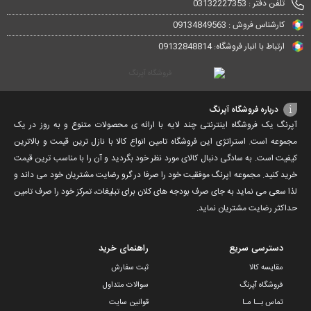
تلفن دفتر : 03132227353
کارشناس فروش : 09134849563
ارتباط با انبار فروشگاه: 09132848814
درباره فروشگاه آپرنگ
آپرنگ یک فروشگاه اینترنتی چند لایه با ارائه ی محصولات متنوع و به روز در یک
مجموعه است. استراتژی این فروشگاه تامین انواع کالا با نازل ترین قیمت و بالاترین
کیفیت است. به سادگی دنبال کالای مورد نظر خود بگردید و آن را با مناسب ترین قیمت
خرید کنید. مجموعه اپرنگ موفقیت خود را صرفا در گرو رضایت مشتریان خود می داند و
لذا سعی می نماید به جای صرف بودجه های کلان برای تبلیغات، تمرکز خود را صرف تامین
حداکثر رضایت مشتریان نماید‌.
دسترسی سریع
راهنمای خرید
مقایسه کالا
ثبت سفارش
فروشگاه آپرنگ
سوالات متداول
تماس بــا مـا
قوانین سایت