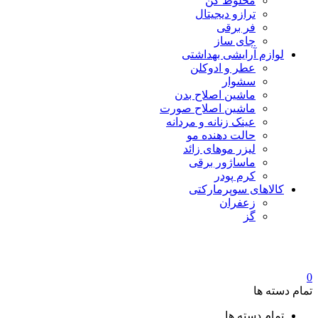
مخلوط کن
ترازو دیجیتال
فر برقی
چای ساز
لوازم آرایشی بهداشتی
عطر و ادوکلن
سشوار
ماشین اصلاح بدن
ماشین اصلاح صورت
عینک زنانه و مردانه
حالت دهنده مو
لیزر موهای زائد
ماساژور برقی
کرم پودر
کالاهای سوپرمارکتی
زعفران
گز
0
تمام دسته ها
تمام دسته ها