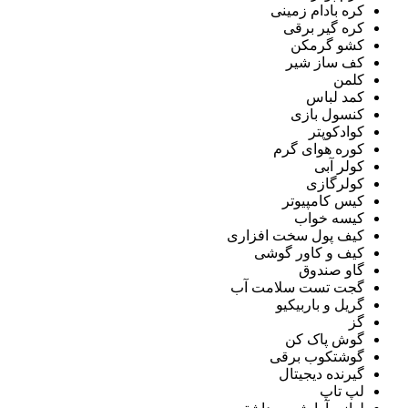
کره بادام زمینی
کره گیر برقی
کشو گرمکن
کف ساز شیر
کلمن
کمد لباس
کنسول بازی
کوادکوپتر
کوره هوای گرم
کولر آبی
کولرگازی
کیس کامپیوتر
کیسه خواب
کیف پول سخت افزاری
کیف و کاور گوشی
گاو صندوق
گجت تست سلامت آب
گریل و باربیکیو
گز
گوش پاک کن
گوشتکوب برقی
گیرنده دیجیتال
لپ تاپ