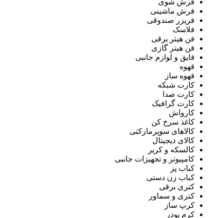
فرش شوی
فرش ماشینی
فریزر صندوقی
فلاسک
فن هیتر برقی
فن هیتر گازی
قایق و لوازم جانبی
قهوه
قهوه ساز
کارت شبکه
کارت صدا
کارت گرافیک
کارواش
کاغذ سرخ کن
کالاهای سوپرمارکتی
کالای دیجیتال
کالسکه و کریر
کامپیوتر و تجهیزات جانبی
کباب پز
کباب زن دستی
کتری برقی
کتری و سماور
کرپ ساز
کرم پودر