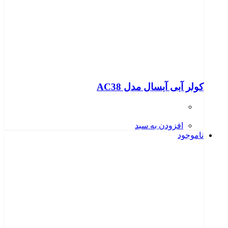
کولر آبی آبسال مدل AC38
افزودن به سبد
ناموجود