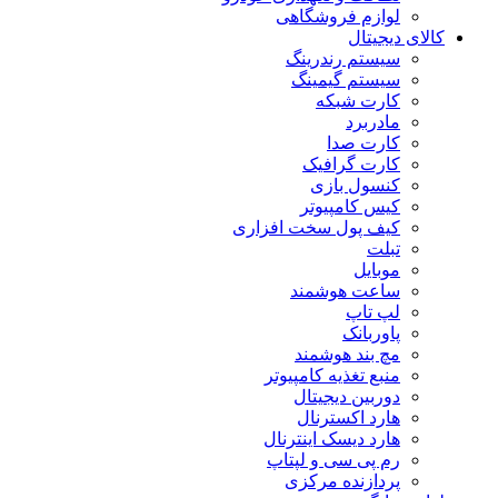
لوازم فروشگاهی
کالای دیجیتال
سیستم رندرینگ
سیستم گیمینگ
کارت شبکه
مادربرد
کارت صدا
کارت گرافیک
کنسول بازی
کیس کامپیوتر
کیف پول سخت افزاری
تبلت
موبایل
ساعت هوشمند
لپ تاپ
پاوربانک
مچ بند هوشمند
منبع تغذیه کامپیوتر
دوربین دیجیتال
هارد اکسترنال
هارد دیسک اینترنال
رم پی سی و لپتاپ
پردازنده مرکزی