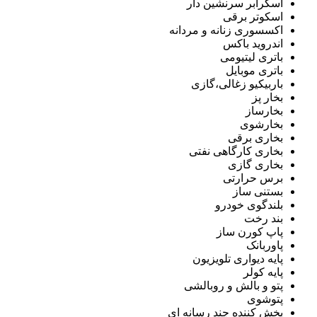
اسکرابر سرنشین دار
اسکوتر برقی
اکسسوری زنانه و مردانه
اندروید باکس
باتری لیتیومی
باتری موبایل
باربیکیو زغالی،گازی
بخار پز
بخارساز
بخارشوی
بخاری برقی
بخاری کارگاهی نفتی
بخاری گازی
برس حرارتی
بستنی ساز
بلندگوی خودرو
بند رخت
پاپ کورن ساز
پاوربانک
پایه دیواری تلویزیون
پایه کولر
پتو و بالش و روبالشی
پتوشوی
پخش کننده چند رسانه ای