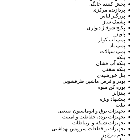
پخش کننده خانگی
پردازنده مرکزی
پرزگیر لباس
پشمک ساز
پکیج شوفاژ دیواری
پلوپز
پمپ آب کولر
پمپ باد
پمپ سیالات
پنکه
پنکه آب فشان
پنکه سقفی
پنل خورشیدی
پودر و قرص ماشین ظرفشویی
پوره کن میوه
پیتزاپز
پیشنهاد ویژه
تبلت
تجهیزات برق و اتوماسیون صنعتی
تجهیزات تردد، حفاظت و امنیت
تجهیزات شبکه و ارتباطات
تجهیزات و قطعات سرویس بهداشتی
تخم مرغ پز