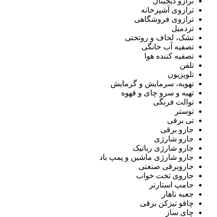
ترازو دیجیتال
ترازوی آشپزخانه
ترازوی فروشگاهی
تردمیل
تشک، لحاف و روتختی
تصفیه آب خانگی
تصفیه کننده هوا
تلفن
تلویزیون
تهویه، سرمایش و گرمایش
تهیه و سرو چای و قهوه
توالت فرنگی
توستر
تی برقی
جارو برقی
جارو شارژی
جارو شارژی رباتیک
جارو شارژی ماشین و پمپ باد
جاروبرقی صنعتی
جاروی تخت خواب
جامپ استارتر
جعبه ناهار
چاقو تیزکن برقی
چای ساز