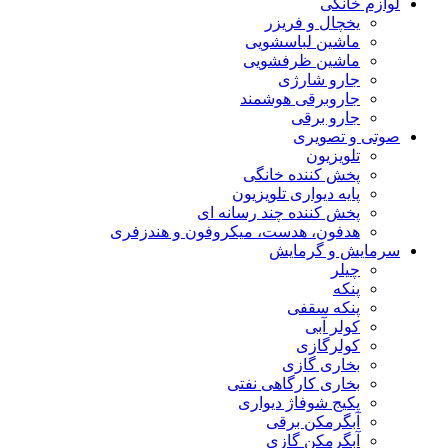
لوازم خانگی
یخچال و فریزر
ماشین لباسشویی
ماشین ظرفشویی
جارو شارژی
جاروبرقی هوشمند
جارو برقی
صوتی و تصویری
تلویزیون
پخش کننده خانگی
پایه دیواری تلویزیون
پخش کننده چند رسانه ای
هدفون، هدست، میکروفون و هندزفری
سرمایش و گرمایش
چیلر
پنکه
پنکه سقفی
کولر آبی
کولرگازی
بخاری گازی
بخاری کارگاهی نفتی
پکیج شوفاژ دیواری
آبگرمکن برقی
آبگرمکن گازی