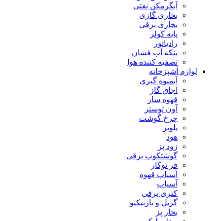
آبگرمکن نفتی
بخاری گازی
بخاری برقی
پایه کولر
رادیاتور
پنکه آب فشان
تصفیه کننده هوا
لوازم آشپزخانه
آبمیوه گیری
اجاق گاز
قهوه ساز
آون توستر
چرخ گوشت
پلوپز
هود
زود پز
گوشتکوب برقی
فر توکار
آسیاب قهوه
آسیاب
کتری برقی
گریل و باربیکیو
بخار پز