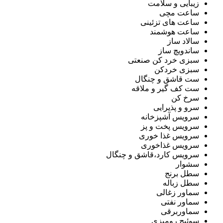
زیبایی و سلامت
ساعت مچی
ساعت های تزئینی
ساعت هوشمند
سالاد ساز
ساندویچ ساز
سبزی خرد کن صنعتی
سبزی خردکن
ست قاشق و چنگال
ست کف گیر و ملاقه
سرخ کن
سرو و پذیرایی
سرویس آشپزخانه
سرویس پخت و پز
سرویس غذا خوری
سرویس غذاخوری
سرویس کارد،قاشق و چنگال
سشوار
سطل برنج
سطل زباله
سماور زغالی
سماور نفتی
سماوربرقی
سوئیچ رومیزی