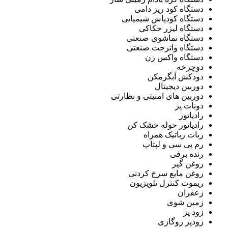
دستگاه کود ریز دامی
دستگاه کودپاش شیمیایی
دستگاه لیزر حکاکی
دستگاه نماشوی صنعتی
دستگاه واترجت صنعتی
دستگاه واکس زن
دوچرخه
دودکش آبگرمکن
دوربین دیجیتال
دوربین های امنیتی و نظارتی
دونات پز
رادیاتور
رادیاتور حوله خشک کن
ربات رباتیک همراه
رم پی سی و لپتاپ
رنده برقی
روغن گیر
روغن مایع سرخ کردنی
ریموت کنترل تلویزیون
زعفران
زمین شوی
زود پز
زودپز روگازی