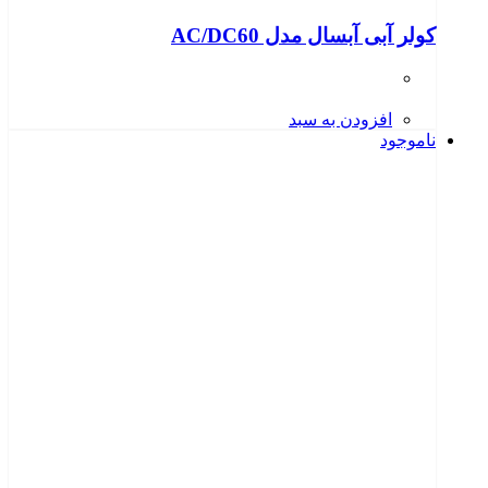
کولر آبی آبسال مدل AC/DC60
افزودن به سبد
ناموجود