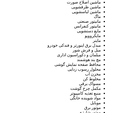
ماشین اصلاح صورت
ماشین ظرفشویی
ماشین لباسشویی
ماگ
مانیتور صنعتی
مانیتور کنفرانس
مایع دستشویی
مایکروویو
ماینر
مبدل برق اینورتر و فندکی خودرو
مبل و فرش شور
مبلمان و دکوراسیون اداری
مچ بند هوشمند
محافظ صفحه نمایش گوشی
محلول رسوب زدایی
مخزن آب
مخلوط کن
مسواک برقی
مکمل چرخ گوشت
منبع تغذیه کامپیوتر
مواد شوینده خانگی
موبایل
موتور برق
موتور شارژی