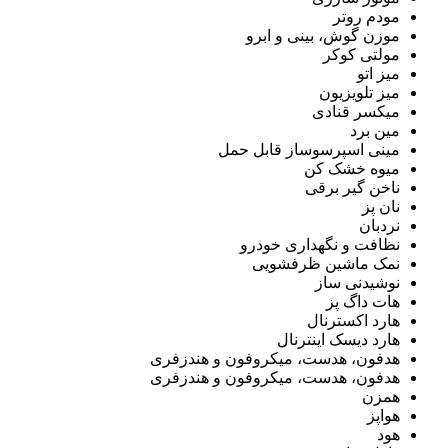
مودم روتر
موزن گوش، بینی و ابرو
مولتی کوکر
میز اتو
میز تلویزیون
میکسر قنادی
مین برد
مینی اسپرسوساز قابل حمل
میوه خشک کن
ناخن گیر برقی
نان پز
نردبان
نظافت و نگهداری خودرو
نمک ماشین ظرفشویی
نوشیدنی ساز
هات داگ پز
هارد اکسترنال
هارد دیسک اینترنال
هدفون، هدست، میکروفون و هندزفری
هدفون، هدست، میکروفون و هندزفری
همزن
هواپز
هود