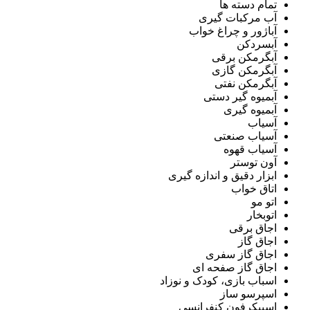
تمام دسته ها
آب مرکبات گیری
آباژور و چراغ خواب
آبسردکن
آبگرمکن برقی
آبگرمکن گازی
آبگرمکن نفتی
آبمیوه گیر دستی
آبمیوه گیری
آسیاب
آسیاب صنعتی
آسیاب قهوه
آون توستر
ابزار دقیق و اندازه گیری
اتاق خواب
اتو مو
اتوبخار
اجاق برقی
اجاق گاز
اجاق گاز سفری
اجاق گاز صفحه ای
اسباب بازی، کودک و نوزاد
اسپرسو ساز
اسپیکرفون کنفرانسی