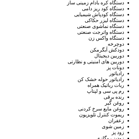
دستگاه کره بادام زمینی ساز
دستگاه کود ریز دامی
دستگاه کودپاش شیمیایی
دستگاه لیزر حکاکی
دستگاه نماشوی صنعتی
دستگاه واترجت صنعتی
دستگاه واکس زن
دوچرخه
دودکش آبگرمکن
دوربین دیجیتال
دوربین های امنیتی و نظارتی
دونات پز
رادیاتور
رادیاتور حوله خشک کن
ربات رباتیک همراه
رم پی سی و لپتاپ
رنده برقی
روغن گیر
روغن مایع سرخ کردنی
ریموت کنترل تلویزیون
زعفران
زمین شوی
زود پز
زودپز روگازی