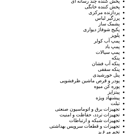
پخش کننده چند رسانه ای
پخش کننده خانگی
پردازنده مرکزی
پرزگیر لباس
پشمک ساز
پکیج شوفاژ دیواری
پلوپز
پمپ آب کولر
پمپ باد
پمپ سیالات
پنکه
پنکه آب فشان
پنکه سقفی
پنل خورشیدی
پودر و قرص ماشین ظرفشویی
پوره کن میوه
پیتزاپز
پیشنهاد ویژه
تبلت
تجهیزات برق و اتوماسیون صنعتی
تجهیزات تردد، حفاظت و امنیت
تجهیزات شبکه و ارتباطات
تجهیزات و قطعات سرویس بهداشتی
تخم مرغ پز