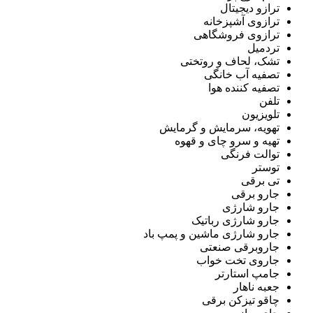
ترازو دیجیتال
ترازوی آشپزخانه
ترازوی فروشگاهی
تردمیل
تشک، لحاف و روتختی
تصفیه آب خانگی
تصفیه کننده هوا
تلفن
تلویزیون
تهویه، سرمایش و گرمایش
تهیه و سرو چای و قهوه
توالت فرنگی
توستر
تی برقی
جارو برقی
جارو شارژی
جارو شارژی رباتیک
جارو شارژی ماشین و پمپ باد
جاروبرقی صنعتی
جاروی تخت خواب
جامپ استارتر
جعبه ناهار
چاقو تیزکن برقی