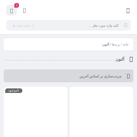
0
تمام دسته ها
خانه
/
برندها
/ آلتون
آلتون
ناموجود