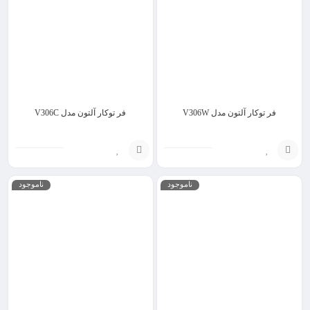
فر توکار آلتون مدل V306W
فر توکار آلتون مدل V306C
انتخاب
انتخاب
ناموجود
ناموجود
گزینه
گزینه