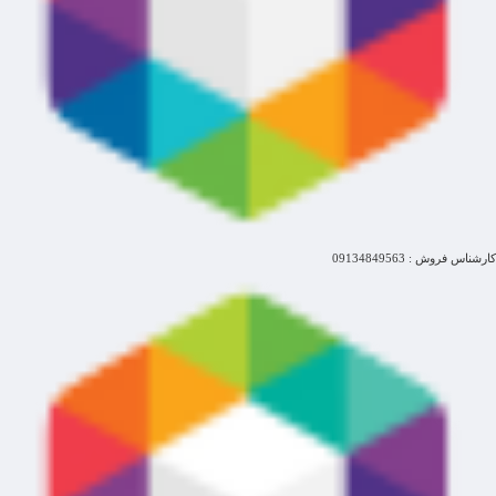
کارشناس فروش : 09134849563