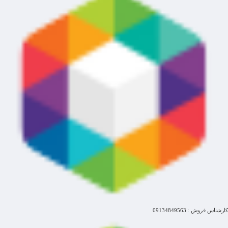
کارشناس فروش : 09134849563