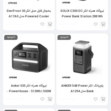
نیروگاه همراه انکر SOLIX C300 DC
یخچال قابل حمل انکر EverFrost 30
Power Bank Station 288 Wh
Powered Cooler مدل A17A0
مدل A1726
افزودن
افزودن
ناموجود
ناموجود
به
به
سبد
سبد
پاوربانک انکر ANKER 548 Power
نیروگاه همراه انکر Anker 535
Bank مدل A1294
PowerHouse – 512Wh | 500W –
مدل A1751
افزودن
افزودن