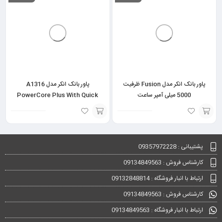
گزینه
به
سبد
پاور بانک انکر مدل Fusion ظرفیت
پاور بانک انکر مدل A1316
5000 میلی آمپر ساعت
PowerCore Plus With Quick
Charge 3.0 با ظرفیت 13400 میلی
آمپر ساعت
انتخاب
انتخاب
گزینه
گزینه
پشتیبانی : 09357972228
کارشناس فروش : 09134849563
ارتباط با انبار فروشگاه : 09132848814
کارشناس فروش : 09134849563
ارتباط با انبار فروشگاه : 09134849563