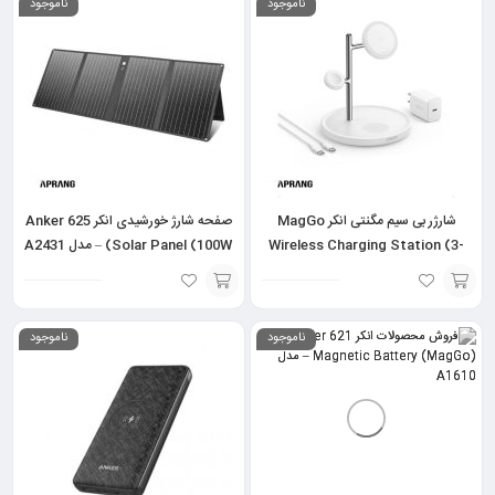
ناموجود
ناموجود
به
به
سبد
سبد
شارژر بی سیم مگنتی انکر MagGo
صفحه شارژ خورشیدی انکر Anker 625
Wireless Charging Station (3-
Solar Panel (100W) – مدل A2431
in-1 Stand) Qi2 مدل B25M3
انتخاب
افزودن
ناموجود
ناموجود
گزینه
به
سبد