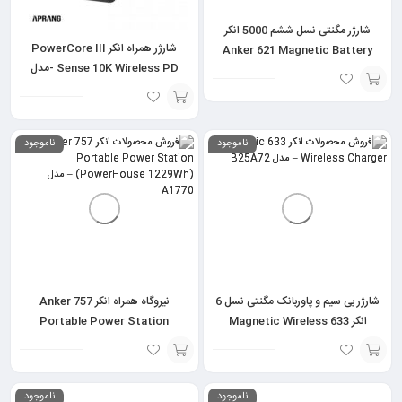
شارژر مگنتی نسل ششم 5000 انکر
شارژر همراه انکر PowerCore III
Anker 621 Magnetic Battery
Sense 10K Wireless PD -مدل
(MagGo) – مدل A1610
A1617
انتخاب
انتخاب
گزینه
ناموجود
ناموجود
گزینه
شارژر بی سیم و پاوربانک مگنتی نسل 6
نیروگاه همراه انکر Anker 757
انکر 633 Magnetic Wireless
Portable Power Station
Charger – مدل B25A72
(PowerHouse 1229Wh) – مدل
A1770
انتخاب
افزودن
ناموجود
ناموجود