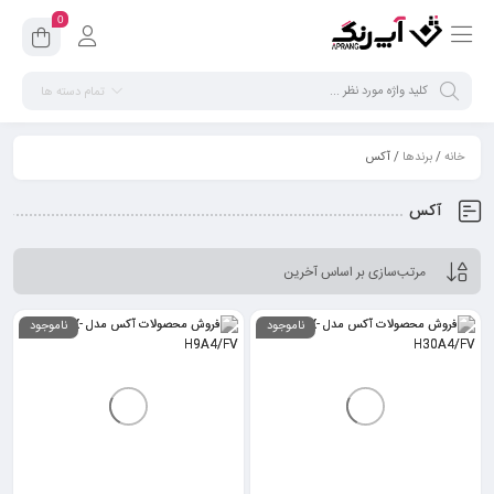
0
تمام دسته ها
خانه
/
برندها
/ آکس
آکس
ناموجود
ناموجود