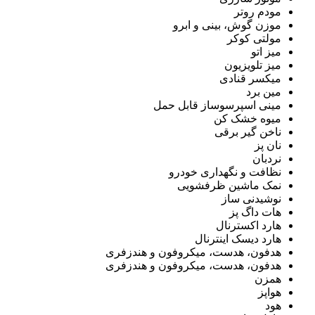
مودم روتر
موزن گوش، بینی و ابرو
مولتی کوکر
میز اتو
میز تلویزیون
میکسر قنادی
مین برد
مینی اسپرسوساز قابل حمل
میوه خشک کن
ناخن گیر برقی
نان پز
نردبان
نظافت و نگهداری خودرو
نمک ماشین ظرفشویی
نوشیدنی ساز
هات داگ پز
هارد اکسترنال
هارد دیسک اینترنال
هدفون، هدست، میکروفون و هندزفری
هدفون، هدست، میکروفون و هندزفری
همزن
هواپز
هود