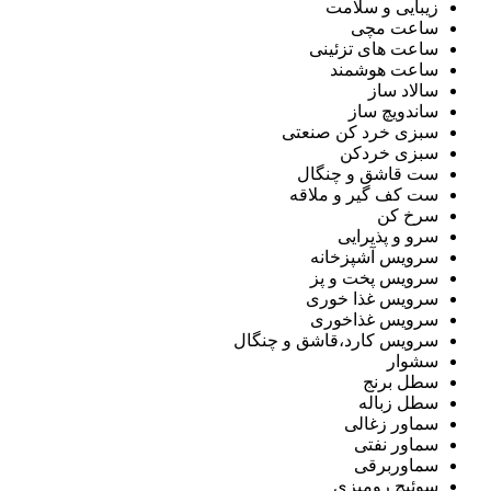
زیبایی و سلامت
ساعت مچی
ساعت های تزئینی
ساعت هوشمند
سالاد ساز
ساندویچ ساز
سبزی خرد کن صنعتی
سبزی خردکن
ست قاشق و چنگال
ست کف گیر و ملاقه
سرخ کن
سرو و پذیرایی
سرویس آشپزخانه
سرویس پخت و پز
سرویس غذا خوری
سرویس غذاخوری
سرویس کارد،قاشق و چنگال
سشوار
سطل برنج
سطل زباله
سماور زغالی
سماور نفتی
سماوربرقی
سوئیچ رومیزی