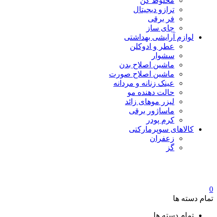
مخلوط کن
ترازو دیجیتال
فر برقی
چای ساز
لوازم آرایشی بهداشتی
عطر و ادوکلن
سشوار
ماشین اصلاح بدن
ماشین اصلاح صورت
عینک زنانه و مردانه
حالت دهنده مو
لیزر موهای زائد
ماساژور برقی
کرم پودر
کالاهای سوپرمارکتی
زعفران
گز
0
تمام دسته ها
تمام دسته ها