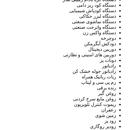
دستگاه کود ریز دامی
دستگاه کودپاش شیمیایی
دستگاه لیزر حکاکی
دستگاه نماشوی صنعتی
دستگاه واترجت صنعتی
دستگاه واکس زن
دوچرخه
دودکش آبگرمکن
دوربین دیجیتال
دوربین های امنیتی و نظارتی
دونات پز
رادیاتور
رادیاتور حوله خشک کن
ربات رباتیک همراه
رم پی سی و لپتاپ
رنده برقی
روغن گیر
روغن مایع سرخ کردنی
ریموت کنترل تلویزیون
زعفران
زمین شوی
زود پز
زودپز روگازی