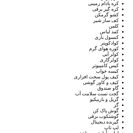
کره بادام زمینی
کره گیر برقی
کشو گرمکن
کف ساز شیر
کلمن
کمد لباس
کنسول بازی
کوادکوپتر
کوره هوای گرم
کولر آبی
کولرگازی
کیس کامپیوتر
کیسه خواب
کیف پول سخت افزاری
کیف و کاور گوشی
گاو صندوق
گجت تست سلامت آب
گریل و باربیکیو
گز
گوش پاک کن
گوشتکوب برقی
گیرنده دیجیتال
لپ تاپ