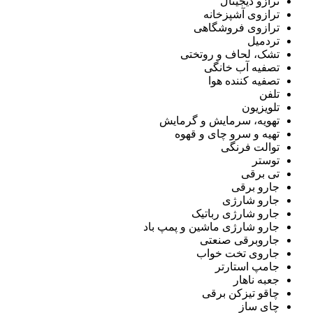
ترازو دیجیتال
ترازوی آشپزخانه
ترازوی فروشگاهی
تردمیل
تشک، لحاف و روتختی
تصفیه آب خانگی
تصفیه کننده هوا
تلفن
تلویزیون
تهویه، سرمایش و گرمایش
تهیه و سرو چای و قهوه
توالت فرنگی
توستر
تی برقی
جارو برقی
جارو شارژی
جارو شارژی رباتیک
جارو شارژی ماشین و پمپ باد
جاروبرقی صنعتی
جاروی تخت خواب
جامپ استارتر
جعبه ناهار
چاقو تیزکن برقی
چای ساز