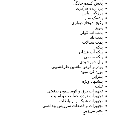
پخش کننده خانگی
پردازنده مرکزی
پرزگیر لباس
پشمک ساز
پکیج شوفاژ دیواری
پلوپز
پمپ آب کولر
پمپ باد
پمپ سیالات
پنکه
پنکه آب فشان
پنکه سقفی
پنل خورشیدی
پودر و قرص ماشین ظرفشویی
پوره کن میوه
پیتزاپز
پیشنهاد ویژه
تبلت
تجهیزات برق و اتوماسیون صنعتی
تجهیزات تردد، حفاظت و امنیت
تجهیزات شبکه و ارتباطات
تجهیزات و قطعات سرویس بهداشتی
تخم مرغ پز