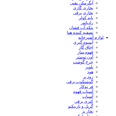
آبگرمکن نفتی
بخاری گازی
بخاری برقی
پایه کولر
رادیاتور
پنکه آب فشان
تصفیه کننده هوا
لوازم آشپزخانه
آبمیوه گیری
اجاق گاز
قهوه ساز
آون توستر
چرخ گوشت
پلوپز
هود
زود پز
گوشتکوب برقی
فر توکار
آسیاب قهوه
آسیاب
کتری برقی
گریل و باربیکیو
بخار پز