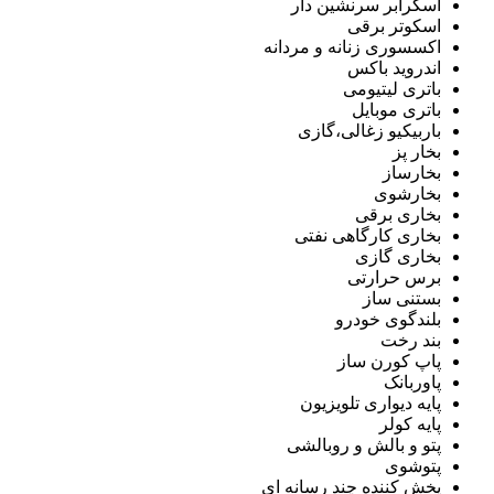
اسکرابر سرنشین دار
اسکوتر برقی
اکسسوری زنانه و مردانه
اندروید باکس
باتری لیتیومی
باتری موبایل
باربیکیو زغالی،گازی
بخار پز
بخارساز
بخارشوی
بخاری برقی
بخاری کارگاهی نفتی
بخاری گازی
برس حرارتی
بستنی ساز
بلندگوی خودرو
بند رخت
پاپ کورن ساز
پاوربانک
پایه دیواری تلویزیون
پایه کولر
پتو و بالش و روبالشی
پتوشوی
پخش کننده چند رسانه ای