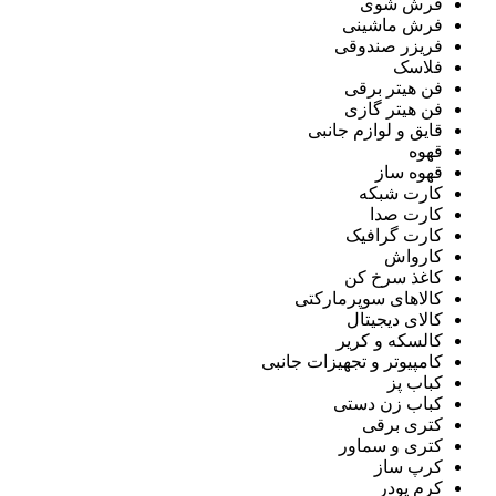
فرش شوی
فرش ماشینی
فریزر صندوقی
فلاسک
فن هیتر برقی
فن هیتر گازی
قایق و لوازم جانبی
قهوه
قهوه ساز
کارت شبکه
کارت صدا
کارت گرافیک
کارواش
کاغذ سرخ کن
کالاهای سوپرمارکتی
کالای دیجیتال
کالسکه و کریر
کامپیوتر و تجهیزات جانبی
کباب پز
کباب زن دستی
کتری برقی
کتری و سماور
کرپ ساز
کرم پودر