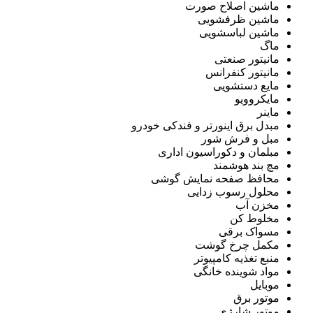
ماشین اصلاح صورت
ماشین ظرفشویی
ماشین لباسشویی
ماگ
مانیتور صنعتی
مانیتور کنفرانس
مایع دستشویی
مایکروویو
ماینر
مبدل برق اینورتر و فندکی خودرو
مبل و فرش شور
مبلمان و دکوراسیون اداری
مچ بند هوشمند
محافظ صفحه نمایش گوشی
محلول رسوب زدایی
مخزن آب
مخلوط کن
مسواک برقی
مکمل چرخ گوشت
منبع تغذیه کامپیوتر
مواد شوینده خانگی
موبایل
موتور برق
موتور شارژی