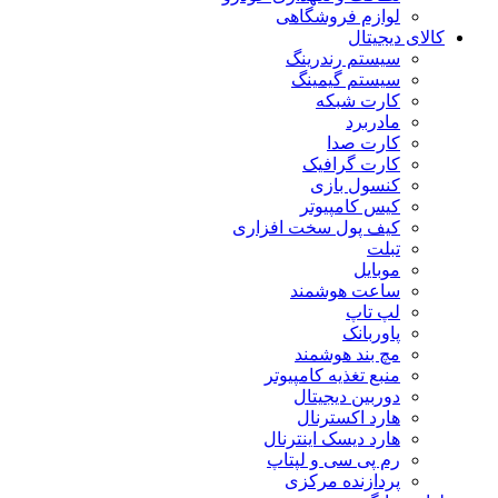
لوازم فروشگاهی
کالای دیجیتال
سیستم رندرینگ
سیستم گیمینگ
کارت شبکه
مادربرد
کارت صدا
کارت گرافیک
کنسول بازی
کیس کامپیوتر
کیف پول سخت افزاری
تبلت
موبایل
ساعت هوشمند
لپ تاپ
پاوربانک
مچ بند هوشمند
منبع تغذیه کامپیوتر
دوربین دیجیتال
هارد اکسترنال
هارد دیسک اینترنال
رم پی سی و لپتاپ
پردازنده مرکزی