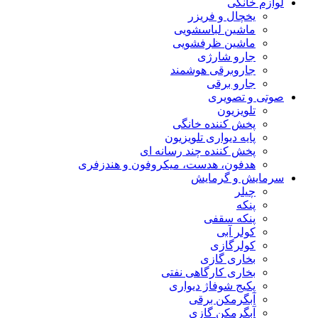
لوازم خانگی
یخچال و فریزر
ماشین لباسشویی
ماشین ظرفشویی
جارو شارژی
جاروبرقی هوشمند
جارو برقی
صوتی و تصویری
تلویزیون
پخش کننده خانگی
پایه دیواری تلویزیون
پخش کننده چند رسانه ای
هدفون، هدست، میکروفون و هندزفری
سرمایش و گرمایش
چیلر
پنکه
پنکه سقفی
کولر آبی
کولرگازی
بخاری گازی
بخاری کارگاهی نفتی
پکیج شوفاژ دیواری
آبگرمکن برقی
آبگرمکن گازی