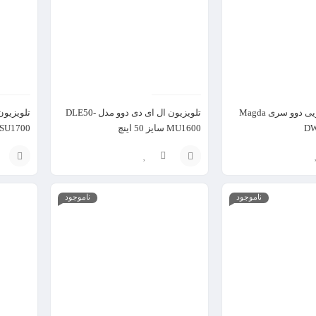
ماشین ظرفشویی دوو سری Magda
تلویزیون ال ای دی دوو مدل DLE50-
تلویزیون
MU1600 سایز 50 اینچ
DSL-50SU1700 
تلویزیون ال ای دی هوشمند دنای مدل K-43FSB
مایکروویو پاناسونیک مدل NN-ST34
افزودن
افزودن
ناموجود
ناموجود
به
به
سبد
سبد