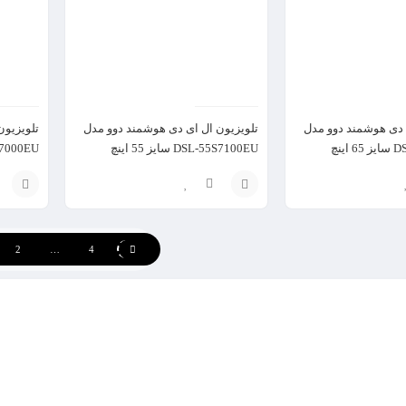
 دی هوشمند دوو مدل
تلویزیون ال ای دی هوشمند دوو مدل
تلویزیون
ینچ
DSL-55S7100EU سایز 55 اینچ
SL-55S7000EU
افزودن
افزودن
به
به
2
…
4
سبد
سبد