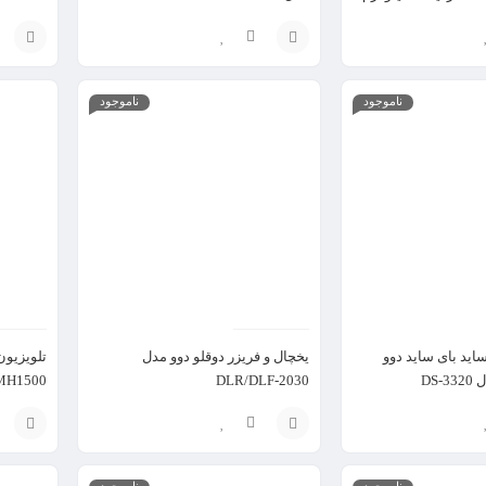
انتخاب
انتخاب
گزینه
گزینه
ناموجود
ناموجود
اید بای ساید دوو
یخچال و فریزر دوقلو دوو مدل
DS
DLR/DLF-2030
32MH1500 سایز 2
انتخاب
افزودن
ناموجود
ناموجود