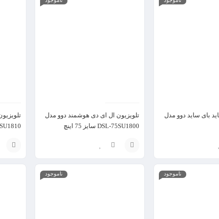
گزینه
به
سبد
ید بای ساید دوو مدل
تلویزیون ال ای دی هوشمند دوو مدل
تلویزیون
DSL-75SU1800 سایز 75 اینچ
DSL-65SU1810 
افزودن
افزودن
ناموجود
ناموجود
به
به
سبد
سبد