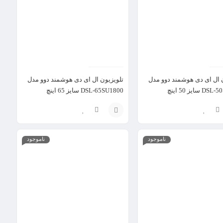
 ال ای دی هوشمند دوو مدل
تلویزیون ال ای دی هوشمند دوو مدل
سایز 50 اینچ
DSL-65SU1800 سایز 65 اینچ
ماشین لباسشویی دوقلو برفاب مدل WM-15
ظرفیت 9 کیلوگرم
افزودن
ناموجود
ناموجود
به
سبد