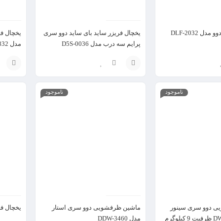
ل DLF-2032
یخچال فریزر ساید بای ساید دوو سری
یخچال فر
پرایم سه درب مدل D5S-0036
مدل DB-2832
انتخاب
انتخاب
ناموجود
ناموجود
گزینه
گزینه
ی دوو سری سینور
ماشین ظرفشویی دوو سری استار
یخچال فریز
مدل DDW-3460