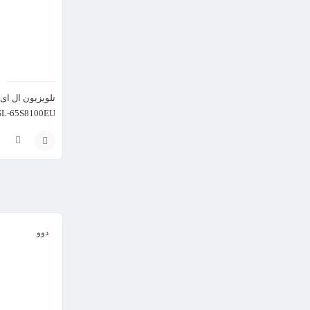
تلویزیون ال ای
DSL-65S8100EU سایز 65 ا
افزودن
به
سبد
دوو