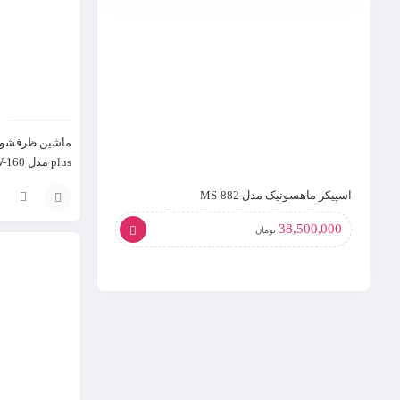
plus مدل DW-160
اسپیکر ماهسونیک مدل MS-882
سایز 43 اینچ
انتخاب
38,500,000
تومان
گزینه