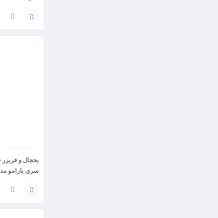
انتخاب
گزینه
یخچال و فریزر س
سری پارامو مدل -3320
انتخاب