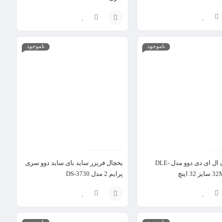
مدل DS-3020
انتخاب
ناموجود
ناموجود
گزینه
تلویزیون ال ای دی دوو مدل DLE-
یخچال فریزر ساید بای ساید دوو سری
3 اینچ
پرایم 2 مدل DS-3730
انتخاب
ناموجود
ناموجود