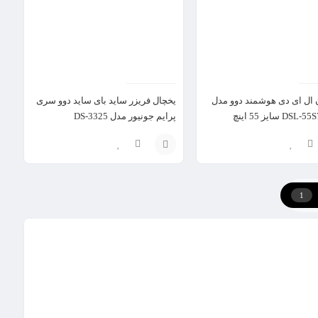
 ال ای دی هوشمند دوو مدل
یخچال فریزر ساید بای ساید دوو سری
D سایز 55 اینچ
پرایم جونیور مدل DS-3325
انتخاب
گزینه
1