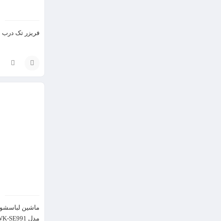
فریزر تک درب دوو مد
انتخاب
گزینه
ماشین لباسشوی
مدل DWK-SE991 ظرفیت 9 کیلوگرم