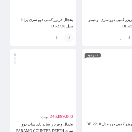
یزر کمبی دوو سری اولتیمو
یخچال فریزر کمبی دوو سری پرادا
مدل DT-2720
انتخاب
ناموجود
گزینه
246,899,000
تومان
ر کمبی دوو مدل DB-2210
یخچال و فریزر ساید بای ساید دوو
سری PARAMO COUNTER DEPTH