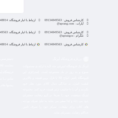
کارشناس فروش : 09134849563
ارتباط با انبار فروشگاه: 09132848814
آپارات : aprang.com@
کارشناس فروش : 09134849563
ارتباط با انبار فروشگاه: 09134849563
تلگرام : aprangco@
کارشناس فروش : 09134849563
ارتباط با انبار فروشگاه: 09132848814
دسترسی 
درباره فروشگاه آپرنگ
مقایسه کالا
آپرنگ یک فروشگاه اینترنتی چند لایه با ارائه ی محصولات
متنوع و به روز در یک مجموعه است. استراتژی این
فروشگاه آپ
فروشگاه تامین انواع کالا با نازل ترین قیمت و بالاترین
تماس بــا مـا
کیفیت است. به سادگی دنبال کالای مورد نظر خود
پیشنهادهای 
بگردید و آن را با مناسب ترین قیمت خرید کنید. مجموعه
اپرنگ موفقیت خود را صرفا در گرو رضایت مشتریان
خود می داند و لذا سعی می نماید به جای صرف بودجه
های کلان برای تبلیغات، تمرکز خود را صرف تامین
حداکثر رضایت مشتریان نماید‌.