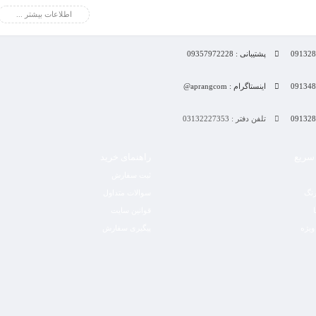
اطلاعات بیشتر ...
پشتیبانی : 09357972228
اینستاگرام : aprangcom@
تلفن دفتر : 03132227353
سریع
راهنمای خرید
ثبت سفارش
رنگ
سوالات متداول
قوانین سایت
ویژه
پیگیری سفارش