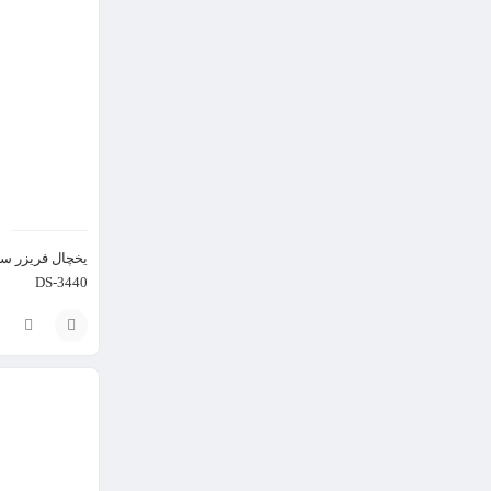
گزینه
یخچال فریزر سا
DS-3440
انتخاب
گزینه