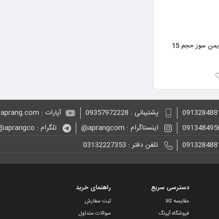
Aura St
کرپ ساز آریته مدل 00C020200AR0
آبگرمکن برقی ایمن سوز حجم 15
پشتیبانی : 09357972228
آپارات : aprang.com@
اینستاگرام : aprangcom@
تلگرام : aprangco@
تلفن دفتر : 03132227353
دسترسی سریع
راهنمای خرید
مقایسه کالا
ثبت سفارش
فروشگاه آپرنگ
سوالات متداول