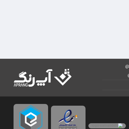
ادو تویلت زنانه شانل مدل چنس حجم 100 میلی
لیتر