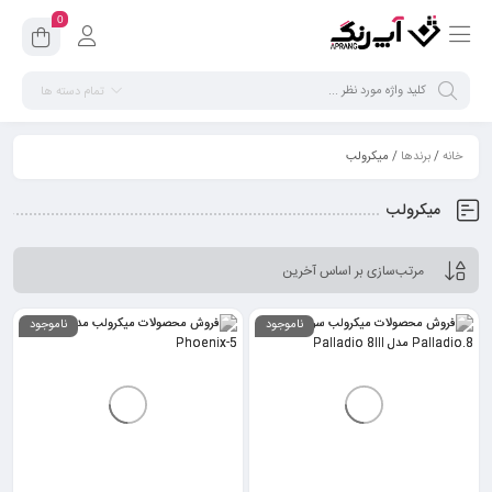
0
تمام دسته ها
خانه
/
برندها
/ میکرولب
میکرولب
ناموجود
ناموجود