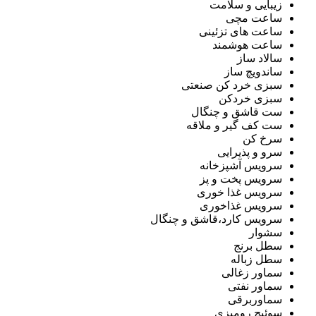
زیبایی و سلامت
ساعت مچی
ساعت های تزئینی
ساعت هوشمند
سالاد ساز
ساندویچ ساز
سبزی خرد کن صنعتی
سبزی خردکن
ست قاشق و چنگال
ست کف گیر و ملاقه
سرخ کن
سرو و پذیرایی
سرویس آشپزخانه
سرویس پخت و پز
سرویس غذا خوری
سرویس غذاخوری
سرویس کارد،قاشق و چنگال
سشوار
سطل برنج
سطل زباله
سماور زغالی
سماور نفتی
سماوربرقی
سوئیچ رومیزی