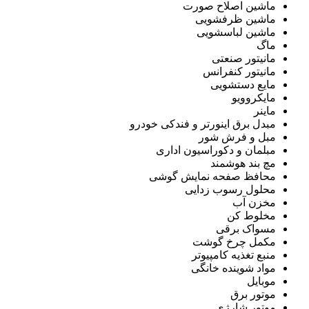
ماشین اصلاح صورت
ماشین ظرفشویی
ماشین لباسشویی
ماگ
مانیتور صنعتی
مانیتور کنفرانس
مایع دستشویی
مایکروویو
ماینر
مبدل برق اینورتر و فندکی خودرو
مبل و فرش شور
مبلمان و دکوراسیون اداری
مچ بند هوشمند
محافظ صفحه نمایش گوشی
محلول رسوب زدایی
مخزن آب
مخلوط کن
مسواک برقی
مکمل چرخ گوشت
منبع تغذیه کامپیوتر
مواد شوینده خانگی
موبایل
موتور برق
موتور شارژی