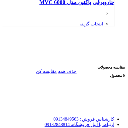
جاروبرقی پاکتین مدل MVC 6000
انتخاب گزینه
مقایسه محصولات
حذف همه
مقایسه کن
0 محصول
کارشناس فروش : 09134849563
ارتباط با انبار فروشگاه: 09132848814