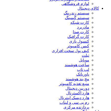
لوازم فروشگاهی
کالای دیجیتال
سیستم رندرینگ
سیستم گیمینگ
کارت شبکه
مادربرد
کارت صدا
کارت گرافیک
کنسول بازی
کیس کامپیوتر
کیف پول سخت افزاری
تبلت
موبایل
ساعت هوشمند
لپ تاپ
پاوربانک
مچ بند هوشمند
منبع تغذیه کامپیوتر
دوربین دیجیتال
هارد اکسترنال
هارد دیسک اینترنال
رم پی سی و لپتاپ
پردازنده مرکزی