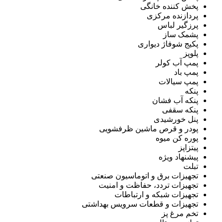
پخش کننده خانگی
پردازنده مرکزی
پرزگیر لباس
پشمک ساز
پکیج شوفاژ دیواری
پلوپز
پمپ آب کولر
پمپ باد
پمپ سیالات
پنکه
پنکه آب فشان
پنکه سقفی
پنل خورشیدی
پودر و قرص ماشین ظرفشویی
پوره کن میوه
پیتزاپز
پیشنهاد ویژه
تبلت
تجهیزات برق و اتوماسیون صنعتی
تجهیزات تردد، حفاظت و امنیت
تجهیزات شبکه و ارتباطات
تجهیزات و قطعات سرویس بهداشتی
تخم مرغ پز