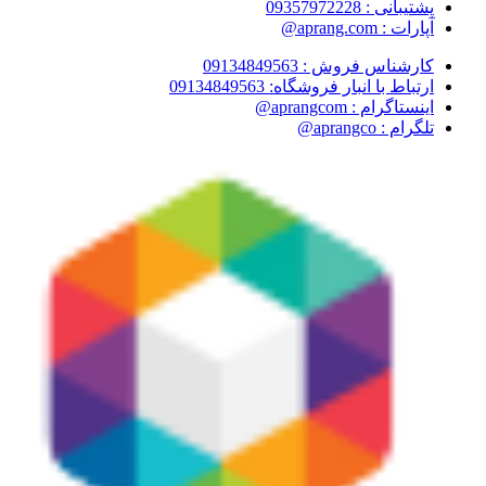
پشتیبانی : 09357972228
آپارات : aprang.com@
کارشناس فروش : 09134849563
ارتباط با انبار فروشگاه: 09134849563
اینستاگرام : aprangcom@
تلگرام : aprangco@