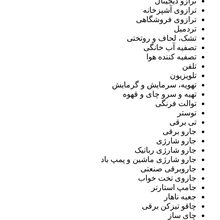
ترازو دیجیتال
ترازوی آشپزخانه
ترازوی فروشگاهی
تردمیل
تشک، لحاف و روتختی
تصفیه آب خانگی
تصفیه کننده هوا
تلفن
تلویزیون
تهویه، سرمایش و گرمایش
تهیه و سرو چای و قهوه
توالت فرنگی
توستر
تی برقی
جارو برقی
جارو شارژی
جارو شارژی رباتیک
جارو شارژی ماشین و پمپ باد
جاروبرقی صنعتی
جاروی تخت خواب
جامپ استارتر
جعبه ناهار
چاقو تیزکن برقی
چای ساز