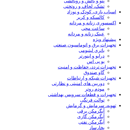
پتو و بالش و روبالشی
تشک، لحاف و روتختی
اسباب بازی، کودک و نوزاد
کالسکه و کریر
اکسسوری زنانه و مردانه
ساعت مچی
عینک زنانه و مردانه
پیشنهاد ویژه
تجهیزات برق و اتوماسیون صنعتی
باتری لیتیومی
درایو و اینورتر
یو پی اس
تجهیزات تردد، حفاظت و امنیت
گاو صندوق
تجهیزات شبکه و ارتباطات
دوربین های امنیتی و نظارتی
مودم روتر
تجهیزات و قطعات سرویس بهداشتی
توالت فرنگی
تهویه، سرمایش و گرمایش
آبگرمکن برقی
آبگرمکن گازی
آبگرمکن نفتی
بخارساز