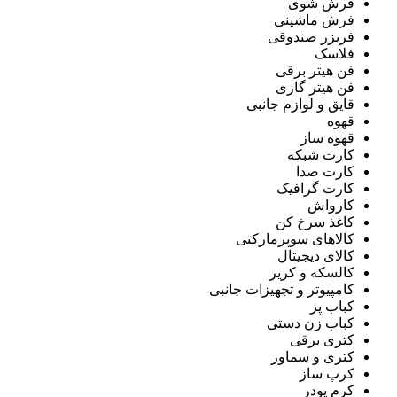
فرش شوی
فرش ماشینی
فریزر صندوقی
فلاسک
فن هیتر برقی
فن هیتر گازی
قایق و لوازم جانبی
قهوه
قهوه ساز
کارت شبکه
کارت صدا
کارت گرافیک
کارواش
کاغذ سرخ کن
کالاهای سوپرمارکتی
کالای دیجیتال
کالسکه و کریر
کامپیوتر و تجهیزات جانبی
کباب پز
کباب زن دستی
کتری برقی
کتری و سماور
کرپ ساز
کرم پودر