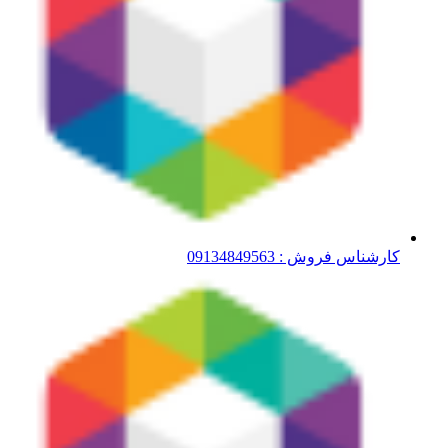
کارشناس فروش : 09134849563