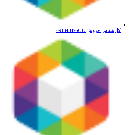
کارشناس فروش : 09134849563