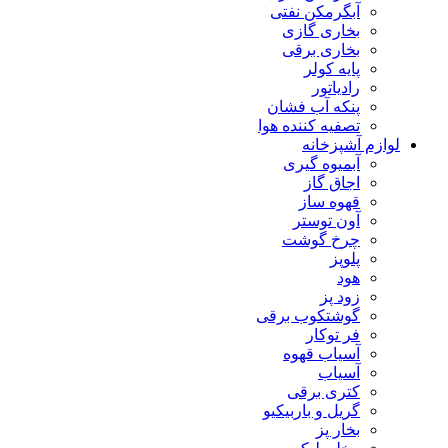
آبگرمکن نفتی
بخاری گازی
بخاری برقی
پایه کولر
رادیاتور
پنکه آب فشان
تصفیه کننده هوا
لوازم آشپزخانه
آبمیوه گیری
اجاق گاز
قهوه ساز
آون توستر
چرخ گوشت
پلوپز
هود
زود پز
گوشتکوب برقی
فر توکار
آسیاب قهوه
آسیاب
کتری برقی
گریل و باربیکیو
بخار پز