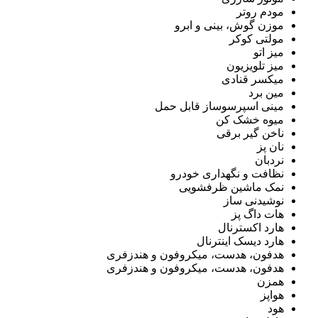
مودم روتر
موزن گوش، بینی و ابرو
مولتی کوکر
میز اتو
میز تلویزیون
میکسر قنادی
مین برد
مینی اسپرسوساز قابل حمل
میوه خشک کن
ناخن گیر برقی
نان پز
نردبان
نظافت و نگهداری خودرو
نمک ماشین ظرفشویی
نوشیدنی ساز
هات داگ پز
هارد اکسترنال
هارد دیسک اینترنال
هدفون، هدست، میکروفون و هندزفری
هدفون، هدست، میکروفون و هندزفری
همزن
هواپز
هود