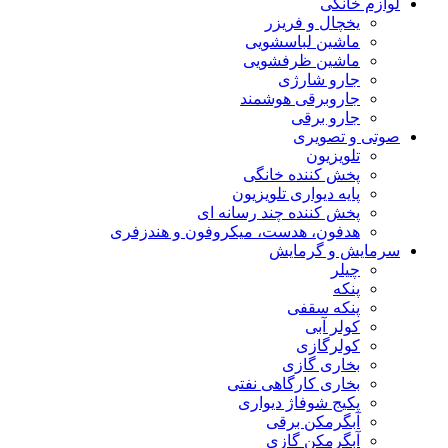
لوازم خانگی
یخچال و فریزر
ماشین لباسشویی
ماشین ظرفشویی
جارو شارژی
جاروبرقی هوشمند
جارو برقی
صوتی و تصویری
تلویزیون
پخش کننده خانگی
پایه دیواری تلویزیون
پخش کننده چند رسانه ای
هدفون، هدست، میکروفون و هندزفری
سرمایش و گرمایش
چیلر
پنکه
پنکه سقفی
کولر آبی
کولرگازی
بخاری گازی
بخاری کارگاهی نفتی
پکیج شوفاژ دیواری
آبگرمکن برقی
آبگرمکن گازی