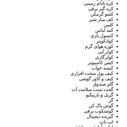
کره بادام زمینی
کره گیر برقی
کشو گرمکن
کف ساز شیر
کلمن
کمد لباس
کنسول بازی
کوادکوپتر
کوره هوای گرم
کولر آبی
کولرگازی
کیس کامپیوتر
کیسه خواب
کیف پول سخت افزاری
کیف و کاور گوشی
گاو صندوق
گجت تست سلامت آب
گریل و باربیکیو
گز
گوش پاک کن
گوشتکوب برقی
گیرنده دیجیتال
لپ تاپ