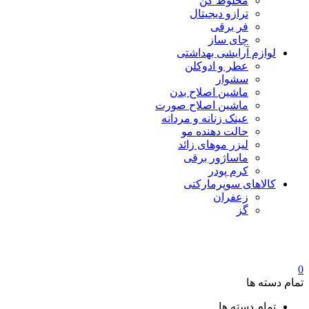
مخلوط کن
ترازو دیجیتال
فر برقی
چای ساز
لوازم آرایشی بهداشتی
عطر و ادوکلن
سشوار
ماشین اصلاح بدن
ماشین اصلاح صورت
عینک زنانه و مردانه
حالت دهنده مو
لیزر موهای زائد
ماساژور برقی
کرم پودر
کالاهای سوپرمارکتی
زعفران
گز
0
تمام دسته ها
تمام دسته ها