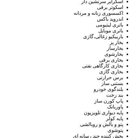
اسکرابر سرنشین دار
اسکوتر برقی
اکسسوری زنانه و مردانه
اندروید باکس
باتری لیتیومی
باتری موبایل
باربیکیو زغالی،گازی
بخار پز
بخارساز
بخارشوی
بخاری برقی
بخاری کارگاهی نفتی
بخاری گازی
برس حرارتی
بستنی ساز
بلندگوی خودرو
بند رخت
پاپ کورن ساز
پاوربانک
پایه دیواری تلویزیون
پایه کولر
پتو و بالش و روبالشی
پتوشوی
پخش کننده چند رسانه ای