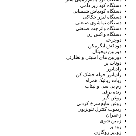
دستگاه کود ریز دامی
دستگاه کودپاش شیمیایی
دستگاه لیزر حکاکی
دستگاه نماشوی صنعتی
دستگاه واترجت صنعتی
دستگاه واکس زن
دوچرخه
دودکش آبگرمکن
دوربین دیجیتال
دوربین های امنیتی و نظارتی
دونات پز
رادیاتور
رادیاتور حوله خشک کن
ربات رباتیک همراه
رم پی سی و لپتاپ
رنده برقی
روغن گیر
روغن مایع سرخ کردنی
ریموت کنترل تلویزیون
زعفران
زمین شوی
زود پز
زودپز روگازی