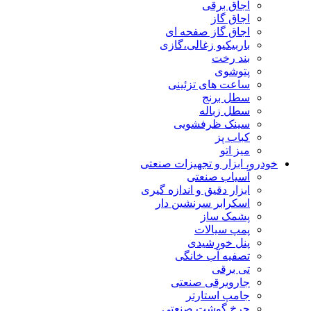
اجاق برقی
اجاق گاز
اجاق گاز صفحه ای
باربیکیو زغالی،گازی
بند رخت
پتوشوی
ساعت های تزئینی
سطل برنج
سطل زباله
سینک ظرفشویی
کباب پز
میز اتو
خودرو، ابزار و تجهیزات صنعتی
آسیاب صنعتی
ابزار دقیق و اندازه گیری
اسکرابر سرنشین دار
پشمک ساز
پمپ سیالات
پنل خورشیدی
تصفیه آب خانگی
تی برقی
جاروبرقی صنعتی
جامپ استارتر
چرخ گوشت صنعتی