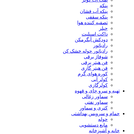
پنکه
پنکه آب فشان
پنکه سقفی
تصفیه کننده هوا
چیلر
داکت اسپلیت
دودکش آبگرمکن
رادیاتور
رادیاتور حوله خشک کن
شوفاژ برقی
فن هیتر برقی
فن هیتر گازی
کوره هوای گرم
کولر آبی
کولرگازی
تهیه و سرو چای و قهوه
سماور زغالی
سماور نفتی
کتری و سماور
حمام و سرویس بهداشتی
حوله
مایع دستشویی
خانه و آشپزخانه