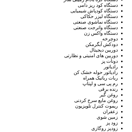
دستگاه کود ریز دامی
دستگاه کودپاش شیمیایی
دستگاه لیزر حکاکی
دستگاه نماشوی صنعتی
دستگاه واترجت صنعتی
دستگاه واکس زن
دوچرخه
دودکش آبگرمکن
دوربین دیجیتال
دوربین های امنیتی و نظارتی
دونات پز
رادیاتور
رادیاتور حوله خشک کن
ربات رباتیک همراه
رم پی سی و لپتاپ
رنده برقی
روغن گیر
روغن مایع سرخ کردنی
ریموت کنترل تلویزیون
زعفران
زمین شوی
زود پز
زودپز روگازی