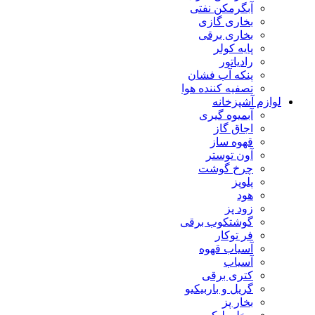
آبگرمکن نفتی
بخاری گازی
بخاری برقی
پایه کولر
رادیاتور
پنکه آب فشان
تصفیه کننده هوا
لوازم آشپزخانه
آبمیوه گیری
اجاق گاز
قهوه ساز
آون توستر
چرخ گوشت
پلوپز
هود
زود پز
گوشتکوب برقی
فر توکار
آسیاب قهوه
آسیاب
کتری برقی
گریل و باربیکیو
بخار پز