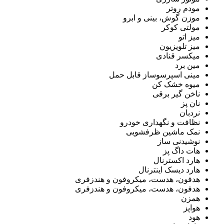
مودم روتر
موزن گوش، بینی و ابرو
مولتی کوکر
میز اتو
میز تلویزیون
میکسر قنادی
مین برد
مینی اسپرسوساز قابل حمل
میوه خشک کن
ناخن گیر برقی
نان پز
نردبان
نظافت و نگهداری خودرو
نمک ماشین ظرفشویی
نوشیدنی ساز
هات داگ پز
هارد اکسترنال
هارد دیسک اینترنال
هدفون، هدست، میکروفون و هندزفری
هدفون، هدست، میکروفون و هندزفری
همزن
هواپز
هود