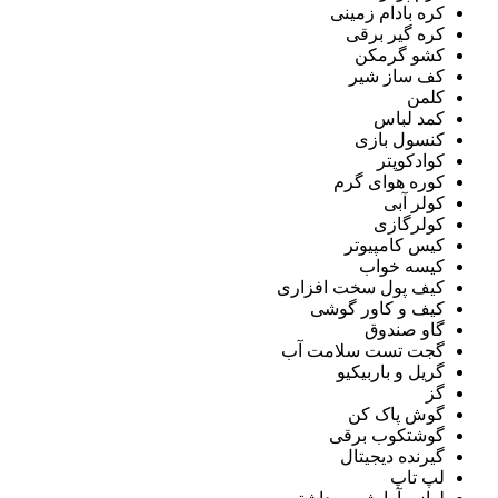
کره بادام زمینی
کره گیر برقی
کشو گرمکن
کف ساز شیر
کلمن
کمد لباس
کنسول بازی
کوادکوپتر
کوره هوای گرم
کولر آبی
کولرگازی
کیس کامپیوتر
کیسه خواب
کیف پول سخت افزاری
کیف و کاور گوشی
گاو صندوق
گجت تست سلامت آب
گریل و باربیکیو
گز
گوش پاک کن
گوشتکوب برقی
گیرنده دیجیتال
لپ تاپ