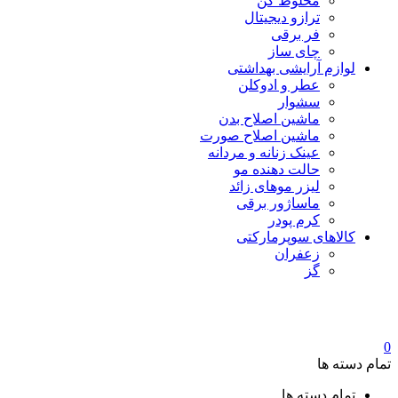
مخلوط کن
ترازو دیجیتال
فر برقی
چای ساز
لوازم آرایشی بهداشتی
عطر و ادوکلن
سشوار
ماشین اصلاح بدن
ماشین اصلاح صورت
عینک زنانه و مردانه
حالت دهنده مو
لیزر موهای زائد
ماساژور برقی
کرم پودر
کالاهای سوپرمارکتی
زعفران
گز
0
تمام دسته ها
تمام دسته ها