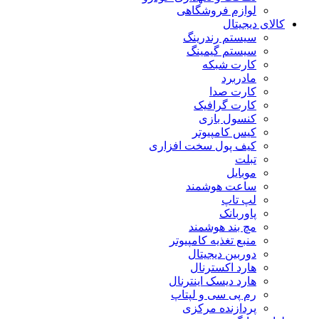
لوازم فروشگاهی
کالای دیجیتال
سیستم رندرینگ
سیستم گیمینگ
کارت شبکه
مادربرد
کارت صدا
کارت گرافیک
کنسول بازی
کیس کامپیوتر
کیف پول سخت افزاری
تبلت
موبایل
ساعت هوشمند
لپ تاپ
پاوربانک
مچ بند هوشمند
منبع تغذیه کامپیوتر
دوربین دیجیتال
هارد اکسترنال
هارد دیسک اینترنال
رم پی سی و لپتاپ
پردازنده مرکزی