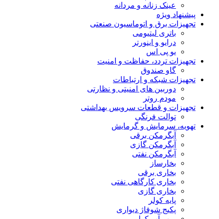
عینک زنانه و مردانه
پیشنهاد ویژه
تجهیزات برق و اتوماسیون صنعتی
باتری لیتیومی
درایو و اینورتر
یو پی اس
تجهیزات تردد، حفاظت و امنیت
گاو صندوق
تجهیزات شبکه و ارتباطات
دوربین های امنیتی و نظارتی
مودم روتر
تجهیزات و قطعات سرویس بهداشتی
توالت فرنگی
تهویه، سرمایش و گرمایش
آبگرمکن برقی
آبگرمکن گازی
آبگرمکن نفتی
بخارساز
بخاری برقی
بخاری کارگاهی نفتی
بخاری گازی
پایه کولر
پکیج شوفاژ دیواری
پمپ آب کولر