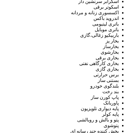
اسکرابر سرنشین دار
اسکوتر برقی
اکسسوری زنانه و مردانه
اندروید باکس
باتری لیتیومی
باتری موبایل
باربیکیو زغالی،گازی
بخار پز
بخارساز
بخارشوی
بخاری برقی
بخاری کارگاهی نفتی
بخاری گازی
برس حرارتی
بستنی ساز
بلندگوی خودرو
بند رخت
پاپ کورن ساز
پاوربانک
پایه دیواری تلویزیون
پایه کولر
پتو و بالش و روبالشی
پتوشوی
پخش کننده چند رسانه ای