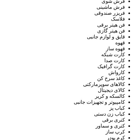
فرش شوی
فرش ماشینی
فریزر صندوقی
فلاسک
فن هیتر برقی
فن هیتر گازی
قایق و لوازم جانبی
قهوه
قهوه ساز
کارت شبکه
کارت صدا
کارت گرافیک
کارواش
کاغذ سرخ کن
کالاهای سوپرمارکتی
کالای دیجیتال
کالسکه و کریر
کامپیوتر و تجهیزات جانبی
کباب پز
کباب زن دستی
کتری برقی
کتری و سماور
کرپ ساز
کرم پودر