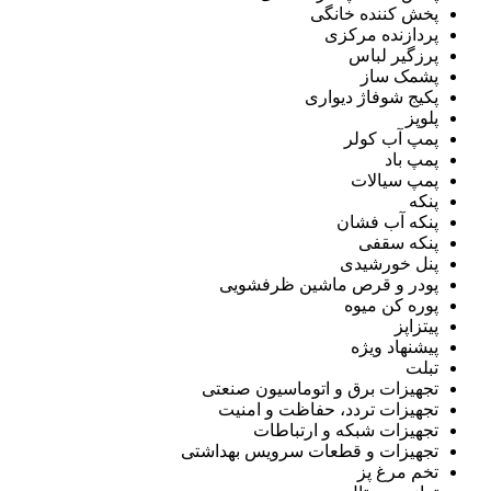
پخش کننده خانگی
پردازنده مرکزی
پرزگیر لباس
پشمک ساز
پکیج شوفاژ دیواری
پلوپز
پمپ آب کولر
پمپ باد
پمپ سیالات
پنکه
پنکه آب فشان
پنکه سقفی
پنل خورشیدی
پودر و قرص ماشین ظرفشویی
پوره کن میوه
پیتزاپز
پیشنهاد ویژه
تبلت
تجهیزات برق و اتوماسیون صنعتی
تجهیزات تردد، حفاظت و امنیت
تجهیزات شبکه و ارتباطات
تجهیزات و قطعات سرویس بهداشتی
تخم مرغ پز