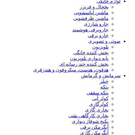
لوازم خانگی
یخچال و فریزر
ماشین لباسشویی
ماشین ظرفشویی
جارو شارژی
جاروبرقی هوشمند
جارو برقی
صوتی و تصویری
تلویزیون
پخش کننده خانگی
پایه دیواری تلویزیون
پخش کننده چند رسانه ای
هدفون، هدست، میکروفون و هندزفری
سرمایش و گرمایش
چیلر
پنکه
پنکه سقفی
کولر آبی
کولرگازی
بخاری گازی
بخاری کارگاهی نفتی
پکیج شوفاژ دیواری
آبگرمکن برقی
آبگرمکن گازی