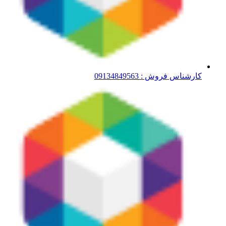
کارشناس فروش : 09134849563