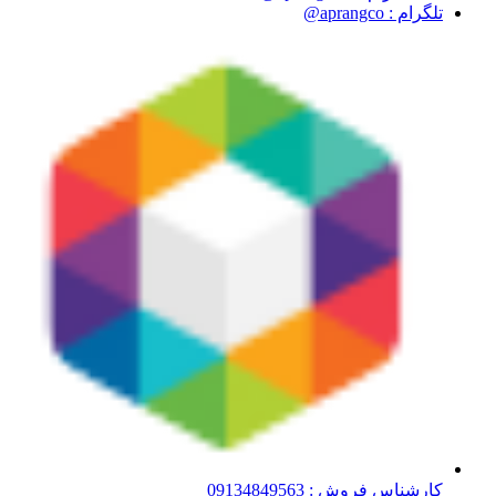
تلگرام : aprangco@
کارشناس فروش : 09134849563