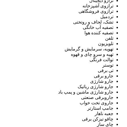
ترازو دیجیتال
ترازوی آشپزخانه
ترازوی فروشگاهی
تردمیل
تشک، لحاف و روتختی
تصفیه آب خانگی
تصفیه کننده هوا
تلفن
تلویزیون
تهویه، سرمایش و گرمایش
تهیه و سرو چای و قهوه
توالت فرنگی
توستر
تی برقی
جارو برقی
جارو شارژی
جارو شارژی رباتیک
جارو شارژی ماشین و پمپ باد
جاروبرقی صنعتی
جاروی تخت خواب
جامپ استارتر
جعبه ناهار
چاقو تیزکن برقی
چای ساز