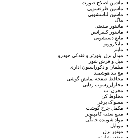
ماشین اصلاح صورت
ماشین ظرفشویی
ماشین لباسشویی
ماگ
مانیتور صنعتی
مانیتور کنفرانس
مایع دستشویی
مایکروویو
ماینر
مبدل برق اینورتر و فندکی خودرو
مبل و فرش شور
مبلمان و دکوراسیون اداری
مچ بند هوشمند
محافظ صفحه نمایش گوشی
محلول رسوب زدایی
مخزن آب
مخلوط کن
مسواک برقی
مکمل چرخ گوشت
منبع تغذیه کامپیوتر
مواد شوینده خانگی
موبایل
موتور برق
موتور شارژی