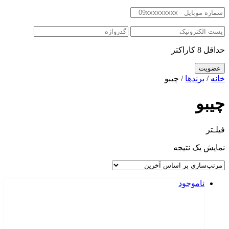
حداقل 8 کاراکتر
خانه
/
برندها
/ چیبو
چیبو
فیلـتر
نمایش یک نتیجه
ناموجود