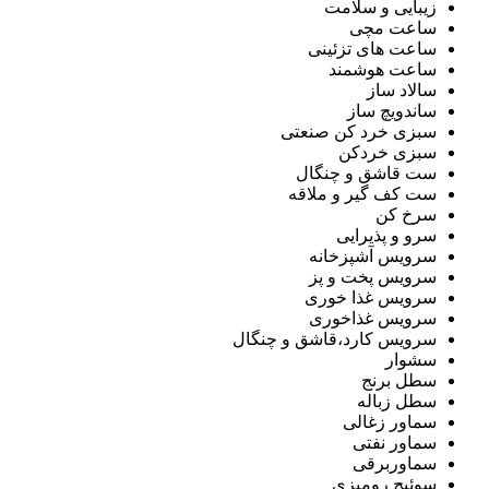
زیبایی و سلامت
ساعت مچی
ساعت های تزئینی
ساعت هوشمند
سالاد ساز
ساندویچ ساز
سبزی خرد کن صنعتی
سبزی خردکن
ست قاشق و چنگال
ست کف گیر و ملاقه
سرخ کن
سرو و پذیرایی
سرویس آشپزخانه
سرویس پخت و پز
سرویس غذا خوری
سرویس غذاخوری
سرویس کارد،قاشق و چنگال
سشوار
سطل برنج
سطل زباله
سماور زغالی
سماور نفتی
سماوربرقی
سوئیچ رومیزی