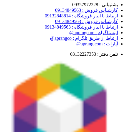
پشتیبانی : 09357972228
کارشناس فروش : 09134849563
ارتباط با انبار فروشگاه : 09132848814
کارشناس فروش : 09134849563
ارتباط با انبار فروشگاه : 09134849563
اینستاگرام : aprangcom@
ارتباط از طریق تلگرام : aprangco@
آپارات : aprang.com@
تلفن دفتر : 03132227353