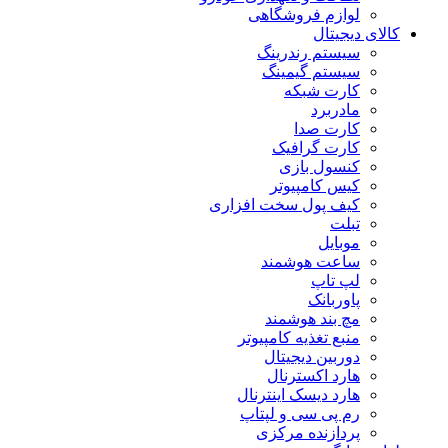
لوازم فروشگاهی
کالای دیجیتال
سیستم رندرینگ
سیستم گیمینگ
کارت شبکه
مادربرد
کارت صدا
کارت گرافیک
کنسول بازی
کیس کامپیوتر
کیف پول سخت افزاری
تبلت
موبایل
ساعت هوشمند
لپ تاپ
پاوربانک
مچ بند هوشمند
منبع تغذیه کامپیوتر
دوربین دیجیتال
هارد اکسترنال
هارد دیسک اینترنال
رم پی سی و لپتاپ
پردازنده مرکزی