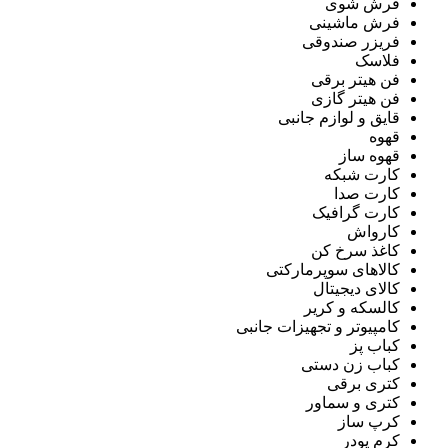
فرش شوی
فرش ماشینی
فریزر صندوقی
فلاسک
فن هیتر برقی
فن هیتر گازی
قایق و لوازم جانبی
قهوه
قهوه ساز
کارت شبکه
کارت صدا
کارت گرافیک
کارواش
کاغذ سرخ کن
کالاهای سوپرمارکتی
کالای دیجیتال
کالسکه و کریر
کامپیوتر و تجهیزات جانبی
کباب پز
کباب زن دستی
کتری برقی
کتری و سماور
کرپ ساز
کرم پودر