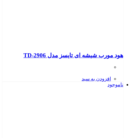
هود مورب شیشه ای تایسز مدل TD-2906
افزودن به سبد
ناموجود