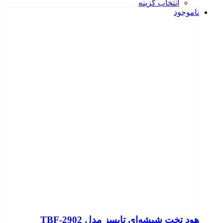
انتخاب گزینه
ناموجود
هود تخت شیشه‌ای تایسز مدل TBF-2902