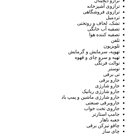
ترازو دیجیتال
ترازوی آشپزخانه
ترازوی فروشگاهی
تردمیل
تشک، لحاف و روتختی
تصفیه آب خانگی
تصفیه کننده هوا
تلفن
تلویزیون
تهویه، سرمایش و گرمایش
تهیه و سرو چای و قهوه
توالت فرنگی
توستر
تی برقی
جارو برقی
جارو شارژی
جارو شارژی رباتیک
جارو شارژی ماشین و پمپ باد
جاروبرقی صنعتی
جاروی تخت خواب
جامپ استارتر
جعبه ناهار
چاقو تیزکن برقی
چای ساز