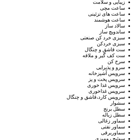
زیبایی و سلامت
ساعت مچی
ساعت های تزئینی
ساعت هوشمند
سالاد ساز
ساندویچ ساز
سبزی خرد کن صنعتی
سبزی خردکن
ست قاشق و چنگال
ست کف گیر و ملاقه
سرخ کن
سرو و پذیرایی
سرویس آشپزخانه
سرویس پخت و پز
سرویس غذا خوری
سرویس غذاخوری
سرویس کارد،قاشق و چنگال
سشوار
سطل برنج
سطل زباله
سماور زغالی
سماور نفتی
سماوربرقی
سوئیچ رومیزی