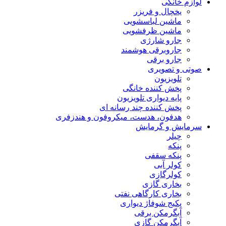
لوازم خانگی
یخچال و فریزر
ماشین لباسشویی
ماشین ظرفشویی
جارو شارژی
جاروبرقی هوشمند
جارو برقی
صوتی و تصویری
تلویزیون
پخش کننده خانگی
پایه دیواری تلویزیون
پخش کننده چند رسانه ای
هدفون، هدست، میکروفون و هندزفری
سرمایش و گرمایش
چیلر
پنکه
پنکه سقفی
کولر آبی
کولرگازی
بخاری گازی
بخاری کارگاهی نفتی
پکیج شوفاژ دیواری
آبگرمکن برقی
آبگرمکن گازی