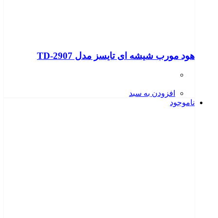
هود مورب شیشه ای تایسز مدل TD-2907
افزودن به سبد
ناموجود