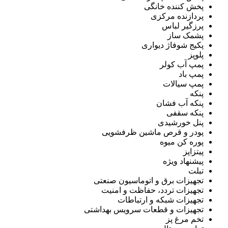
پخش کننده خانگی
پردازنده مرکزی
پرزگیر لباس
پشمک ساز
پکیج شوفاژ دیواری
پلوپز
پمپ آب کولر
پمپ باد
پمپ سیالات
پنکه
پنکه آب فشان
پنکه سقفی
پنل خورشیدی
پودر و قرص ماشین ظرفشویی
پوره کن میوه
پیتزاپز
پیشنهاد ویژه
تبلت
تجهیزات برق و اتوماسیون صنعتی
تجهیزات تردد، حفاظت و امنیت
تجهیزات شبکه و ارتباطات
تجهیزات و قطعات سرویس بهداشتی
تخم مرغ پز