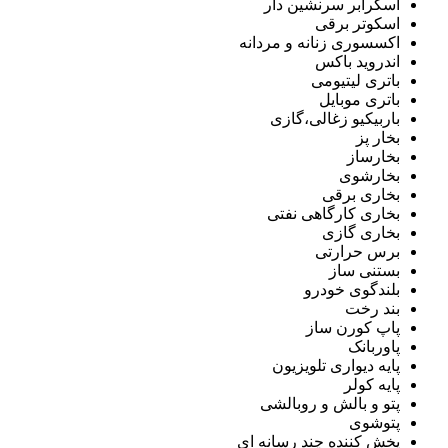
اسکرابر سرنشین دار
اسکوتر برقی
اکسسوری زنانه و مردانه
اندروید باکس
باتری لیتیومی
باتری موبایل
باربیکیو زغالی،گازی
بخار پز
بخارساز
بخارشوی
بخاری برقی
بخاری کارگاهی نفتی
بخاری گازی
برس حرارتی
بستنی ساز
بلندگوی خودرو
بند رخت
پاپ کورن ساز
پاوربانک
پایه دیواری تلویزیون
پایه کولر
پتو و بالش و روبالشی
پتوشوی
پخش کننده چند رسانه ای