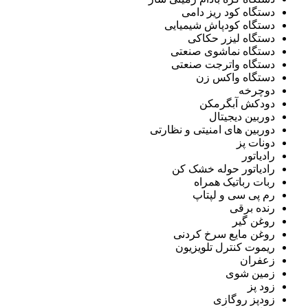
دستگاه کود ریز دامی
دستگاه کودپاش شیمیایی
دستگاه لیزر حکاکی
دستگاه نماشوی صنعتی
دستگاه واترجت صنعتی
دستگاه واکس زن
دوچرخه
دودکش آبگرمکن
دوربین دیجیتال
دوربین های امنیتی و نظارتی
دونات پز
رادیاتور
رادیاتور حوله خشک کن
ربات رباتیک همراه
رم پی سی و لپتاپ
رنده برقی
روغن گیر
روغن مایع سرخ کردنی
ریموت کنترل تلویزیون
زعفران
زمین شوی
زود پز
زودپز روگازی