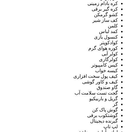
کره بادام زمینی
کره گیر برقی
کشو گرمکن
کف ساز شیر
کلمن
کمد لباس
کنسول بازی
کوادکوپتر
کوره هوای گرم
کولر آبی
کولرگازی
کیس کامپیوتر
کیسه خواب
کیف پول سخت افزاری
کیف و کاور گوشی
گاو صندوق
گجت تست سلامت آب
گریل و باربیکیو
گز
گوش پاک کن
گوشتکوب برقی
گیرنده دیجیتال
لپ تاپ