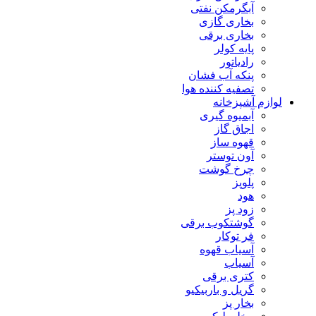
آبگرمکن نفتی
بخاری گازی
بخاری برقی
پایه کولر
رادیاتور
پنکه آب فشان
تصفیه کننده هوا
لوازم آشپزخانه
آبمیوه گیری
اجاق گاز
قهوه ساز
آون توستر
چرخ گوشت
پلوپز
هود
زود پز
گوشتکوب برقی
فر توکار
آسیاب قهوه
آسیاب
کتری برقی
گریل و باربیکیو
بخار پز