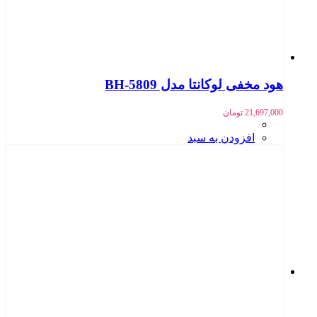
هود مخفی لوکانتا مدل BH-5809
21,697,000
تومان
افزودن به سبد