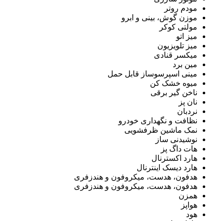
مودم روتر
موزن گوش، بینی و ابرو
مولتی کوکر
میز اتو
میز تلویزیون
میکسر قنادی
مین برد
مینی اسپرسوساز قابل حمل
میوه خشک کن
ناخن گیر برقی
نان پز
نردبان
نظافت و نگهداری خودرو
نمک ماشین ظرفشویی
نوشیدنی ساز
هات داگ پز
هارد اکسترنال
هارد دیسک اینترنال
هدفون، هدست، میکروفون و هندزفری
هدفون، هدست، میکروفون و هندزفری
همزن
هواپز
هود