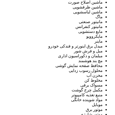
ماشین اصلاح صورت
ماشین ظرفشویی
ماشین لباسشویی
ماگ
مانیتور صنعتی
مانیتور کنفرانس
مایع دستشویی
مایکروویو
ماینر
مبدل برق اینورتر و فندکی خودرو
مبل و فرش شور
مبلمان و دکوراسیون اداری
مچ بند هوشمند
محافظ صفحه نمایش گوشی
محلول رسوب زدایی
مخزن آب
مخلوط کن
مسواک برقی
مکمل چرخ گوشت
منبع تغذیه کامپیوتر
مواد شوینده خانگی
موبایل
موتور برق
موتور شارژی