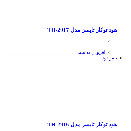
هود توکار تایسز مدل TH-2917
افزودن به سبد
ناموجود
هود توکار تایسز مدل TH-2916