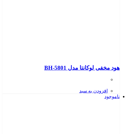
هود مخفی لوکانتا مدل BH-5801
افزودن به سبد
ناموجود