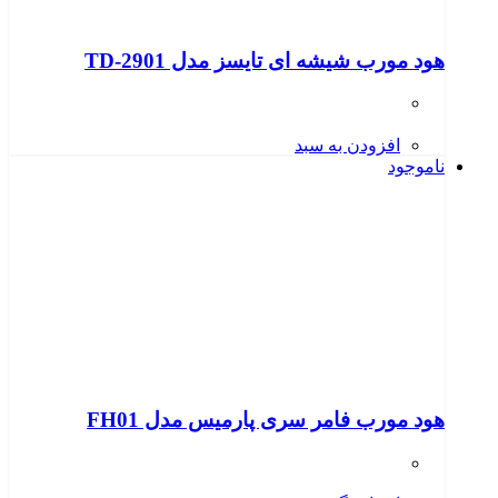
هود مورب شیشه ای تایسز مدل TD-2901
افزودن به سبد
ناموجود
هود مورب فامر سری پارمیس مدل FH01