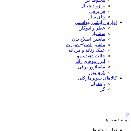
مخلوط کن
ترازو دیجیتال
فر برقی
چای ساز
لوازم آرایشی بهداشتی
عطر و ادوکلن
سشوار
ماشین اصلاح بدن
ماشین اصلاح صورت
عینک زنانه و مردانه
حالت دهنده مو
لیزر موهای زائد
ماساژور برقی
کرم پودر
کالاهای سوپرمارکتی
زعفران
گز
0
تمام دسته ها
تمام دسته ها