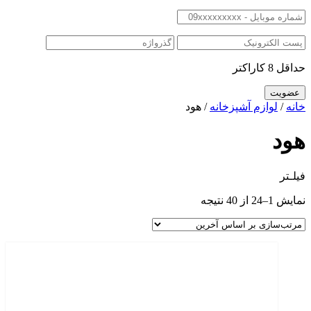
حداقل 8 کاراکتر
خانه
/
لوازم آشپزخانه
/ هود
هود
فیلـتر
نمایش 1–24 از 40 نتیجه