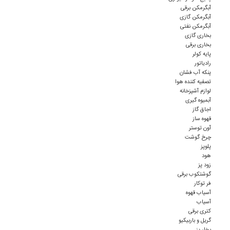
آبگرمکن برقی
آبگرمکن گازی
آبگرمکن نفتی
بخاری گازی
بخاری برقی
پایه کولر
رادیاتور
پنکه آب فشان
تصفیه کننده هوا
لوازم آشپزخانه
آبمیوه گیری
اجاق گاز
قهوه ساز
آون توستر
چرخ گوشت
پلوپز
هود
زود پز
گوشتکوب برقی
فر توکار
آسیاب قهوه
آسیاب
کتری برقی
گریل و باربیکیو