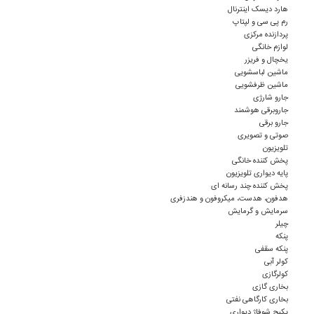
هارد دیسک اینترنال
رم پی سی و لپتاپ
پردازنده مرکزی
لوازم خانگی
یخچال و فریزر
ماشین لباسشویی
ماشین ظرفشویی
جارو شارژی
جاروبرقی هوشمند
جارو برقی
صوتی و تصویری
تلویزیون
پخش کننده خانگی
پایه دیواری تلویزیون
پخش کننده چند رسانه ای
هدفون، هدست، میکروفون و هندزفری
سرمایش و گرمایش
چیلر
پنکه
پنکه سقفی
کولر آبی
کولرگازی
بخاری گازی
بخاری کارگاهی نفتی
پکیج شوفاژ دیواری