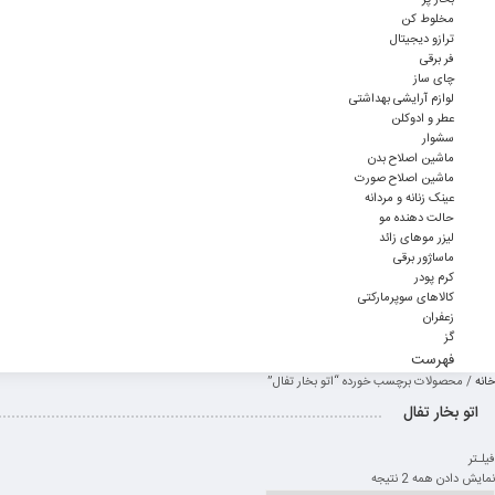
بخار پز
مخلوط کن
ترازو دیجیتال
فر برقی
چای ساز
لوازم آرایشی بهداشتی
عطر و ادوکلن
سشوار
ماشین اصلاح بدن
ماشین اصلاح صورت
عینک زنانه و مردانه
حالت دهنده مو
لیزر موهای زائد
ماساژور برقی
کرم پودر
کالاهای سوپرمارکتی
زعفران
گز
فهرست
خانه
/ محصولات برچسب خورده “اتو بخار تفال”
اتو بخار تفال
فیلـتر
نمایش دادن همه 2 نتیجه