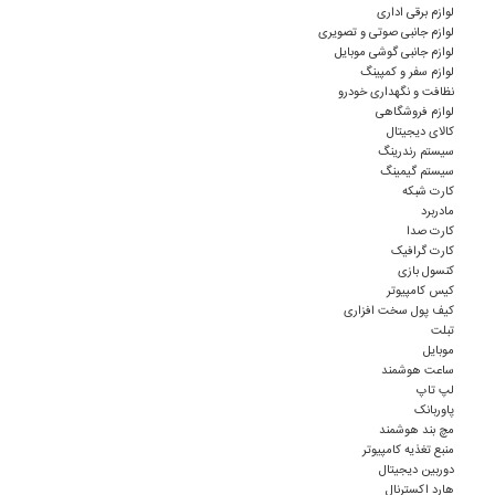
لوازم برقی اداری
لوازم جانبی صوتی و تصویری
لوازم جانبی گوشی موبایل
لوازم سفر و کمپینگ
نظافت و نگهداری خودرو
لوازم فروشگاهی
کالای دیجیتال
سیستم رندرینگ
سیستم گیمینگ
کارت شبکه
مادربرد
کارت صدا
کارت گرافیک
کنسول بازی
کیس کامپیوتر
کیف پول سخت افزاری
تبلت
موبایل
ساعت هوشمند
لپ تاپ
پاوربانک
مچ بند هوشمند
منبع تغذیه کامپیوتر
دوربین دیجیتال
هارد اکسترنال