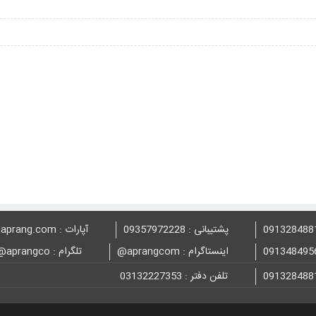
پشتیبانی : 09357972228
آپارات : aprang.com@
اینستاگرام : aprangcom@
تلگرام : aprangco@
تلفن دفتر : 03132227353