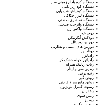
دستگاه کره بادام زمینی ساز
دستگاه کود ریز دامی
دستگاه کودپاش شیمیایی
دستگاه لیزر حکاکی
دستگاه نماشوی صنعتی
دستگاه واترجت صنعتی
دستگاه واکس زن
دوچرخه
دودکش آبگرمکن
دوربین دیجیتال
دوربین های امنیتی و نظارتی
دونات پز
رادیاتور
رادیاتور حوله خشک کن
ربات رباتیک همراه
رم پی سی و لپتاپ
رنده برقی
روغن گیر
روغن مایع سرخ کردنی
ریموت کنترل تلویزیون
زعفران
زمین شوی
زود پز
زودپز روگازی