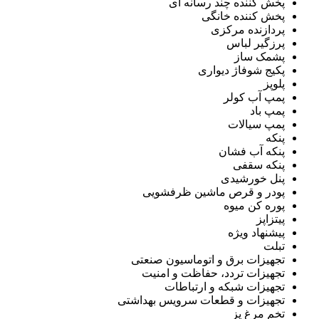
پخش کننده چند رسانه ای
پخش کننده خانگی
پردازنده مرکزی
پرزگیر لباس
پشمک ساز
پکیج شوفاژ دیواری
پلوپز
پمپ آب کولر
پمپ باد
پمپ سیالات
پنکه
پنکه آب فشان
پنکه سقفی
پنل خورشیدی
پودر و قرص ماشین ظرفشویی
پوره کن میوه
پیتزاپز
پیشنهاد ویژه
تبلت
تجهیزات برق و اتوماسیون صنعتی
تجهیزات تردد، حفاظت و امنیت
تجهیزات شبکه و ارتباطات
تجهیزات و قطعات سرویس بهداشتی
تخم مرغ پز