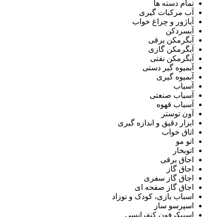
تمام دسته ها
آب مرکبات گیری
آباژور و چراغ خواب
آبسردکن
آبگرمکن برقی
آبگرمکن گازی
آبگرمکن نفتی
آبمیوه گیر دستی
آبمیوه گیری
آسیاب
آسیاب صنعتی
آسیاب قهوه
آون توستر
ابزار دقیق و اندازه گیری
اتاق خواب
اتو مو
اتوبخار
اجاق برقی
اجاق گاز
اجاق گاز سفری
اجاق گاز صفحه ای
اسباب بازی، کودک و نوزاد
اسپرسو ساز
اسپیکرفون کنفرانسی