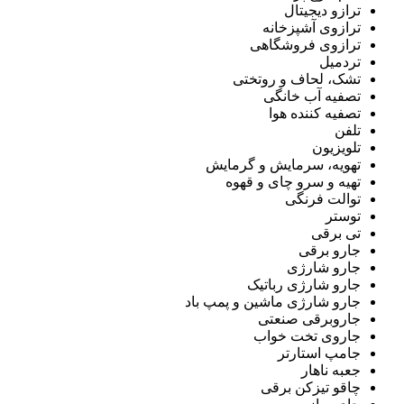
ترازو دیجیتال
ترازوی آشپزخانه
ترازوی فروشگاهی
تردمیل
تشک، لحاف و روتختی
تصفیه آب خانگی
تصفیه کننده هوا
تلفن
تلویزیون
تهویه، سرمایش و گرمایش
تهیه و سرو چای و قهوه
توالت فرنگی
توستر
تی برقی
جارو برقی
جارو شارژی
جارو شارژی رباتیک
جارو شارژی ماشین و پمپ باد
جاروبرقی صنعتی
جاروی تخت خواب
جامپ استارتر
جعبه ناهار
چاقو تیزکن برقی