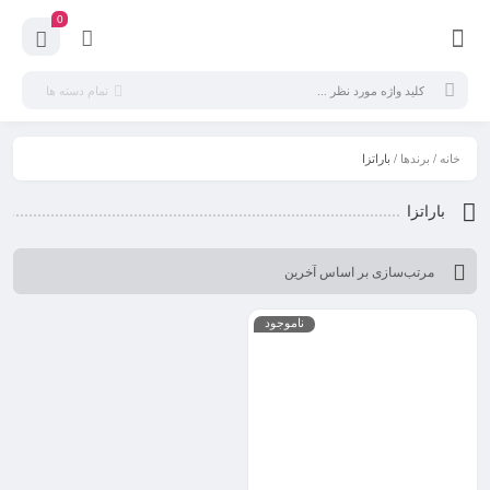
0
تمام دسته ها
خانه
/
برندها
/ باراتزا
باراتزا
ناموجود