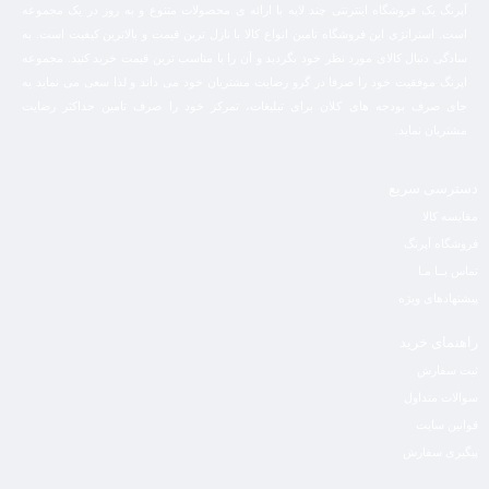
آپرنگ یک فروشگاه اینترنتی چند لایه با ارائه ی محصولات متنوع و به روز در یک مجموعه
است. استراتژی این فروشگاه تامین انواع کالا با نازل ترین قیمت و بالاترین کیفیت است. به
سادگی دنبال کالای مورد نظر خود بگردید و آن را با مناسب ترین قیمت خرید کنید. مجموعه
اپرنگ موفقیت خود را صرفا در گرو رضایت مشتریان خود می داند و لذا سعی می نماید به
جای صرف بودجه های کلان برای تبلیغات، تمرکز خود را صرف تامین حداکثر رضایت
مشتریان نماید‌.
دسترسی سریع
مقایسه کالا
فروشگاه آپرنگ
تماس بــا مـا
پیشنهادهای ویژه
راهنمای خرید
ثبت سفارش
سوالات متداول
قوانین سایت
پیگیری سفارش