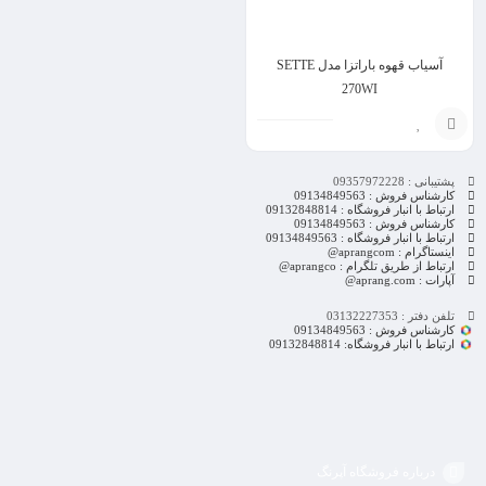
آسیاب قهوه باراتزا مدل SETTE
270WI
انتخاب
پشتیبانی : 09357972228
گزینه
کارشناس فروش : 09134849563
ارتباط با انبار فروشگاه : 09132848814
کارشناس فروش : 09134849563
ارتباط با انبار فروشگاه : 09134849563
اینستاگرام : aprangcom@
ارتباط از طریق تلگرام : aprangco@
آپارات : aprang.com@
تلفن دفتر : 03132227353
کارشناس فروش : 09134849563
ارتباط با انبار فروشگاه: 09132848814
درباره فروشگاه آپرنگ