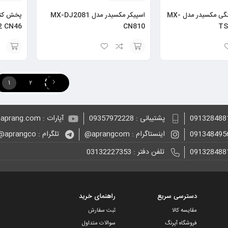
پخش کننده خانگی مکسیدر مدل MX-
اسپیکر مکسیدر مدل MX-DJ2081
2 CN46
CN810
TS
انتخاب
انتخاب
گزینه
گزینه
1
2
پشتیبانی : 09357972228
آپارات : aprang.com@
اینستاگرام : aprangcom@
تلگرام : aprangco@
تلفن دفتر : 03132227353
دسترسی سریع
راهنمای خرید
مقایسه کالا
ثبت سفارش
فروشگاه آپرنگ
سوالات متداول