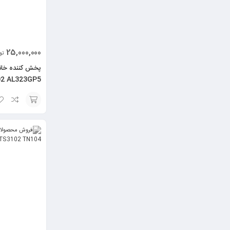
25,000,000
تو
2 AL323GP5
انتخاب
گزینه