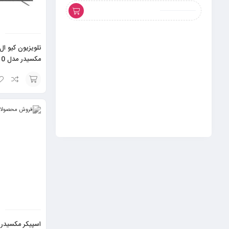
تلویزیون کیو ا
مکس
سایز 65 اینچ
A920
افزودن
به
سبد
اسپیکر مکسیدر مدل 1