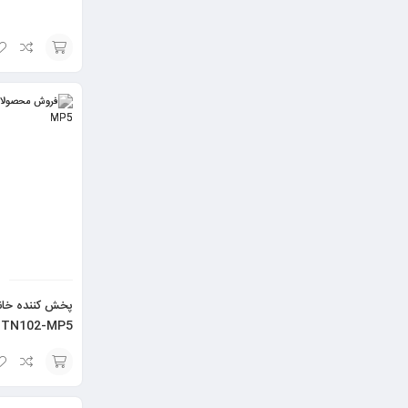
افزودن
به
سبد
پخش کننده خان
TN102-MP5
انتخاب