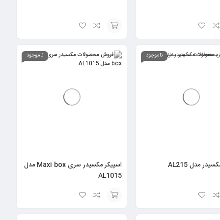
افزودن
به
ناموجود
ناموجود
سبد
سیدر مدل AL215
اسپیکر مکسیدر سری Maxi box مدل
AL1015
انتخاب