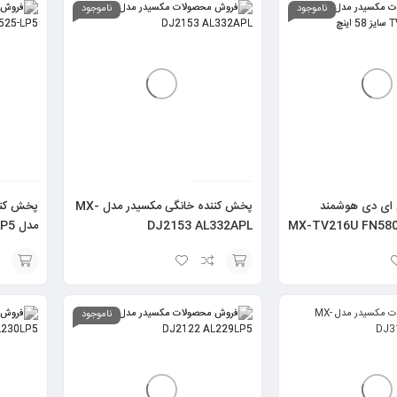
گزینه
گزینه
ناموجود
ناموجود
ل ای دی هوشمند
پخش کننده خانگی مکسیدر مدل MX-
یدر مدل MX-TV216U FN5801
DJ2153 AL332APL
مدل YM 525-LP5
انتخاب
انتخاب
گزینه
گزینه
ناموجود