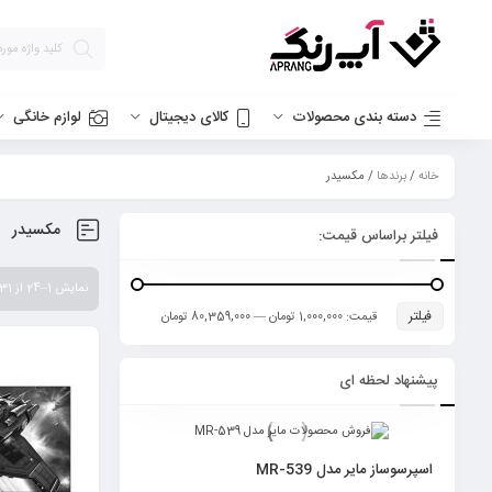
دسته بندی محصولات
کالای دیجیتال
لوازم خانگی
خانه
/
برندها
/ مکسیدر
مکسیدر
فیلتر براساس قیمت:
نمایش 1–24 از 31 نتیجه
فیلتر
قیمت:
1,000,000 تومان
—
80,359,000 تومان
پیشنهاد لحظه ای
اسپرسوساز مایر مدل MR-539