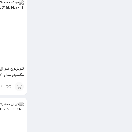
گزینه
تلویزیون کیو ا
مکس
سایز 58 اینچ
افزودن
به
سبد