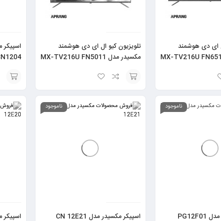
ل ای دی هوشمند
تلویزیون کیو ال ای دی هوشمند
یدر مدل MX-TV216U FN6510
مکسیدر مدل MX-TV216U FN5011
CN1204
سایز 50 اینچ
جاروبرقی ایستاده کرکماز سری Tempratik مدل
هات داگ پز آریته سری PARTY TIME مدل
0206
افزودن
افزودن
به
به
ناموجود
ناموجود
سبد
سبد
PG12F0
اسپیکر مکسیدر مدل CN 12E21
اسپیکر مکسی