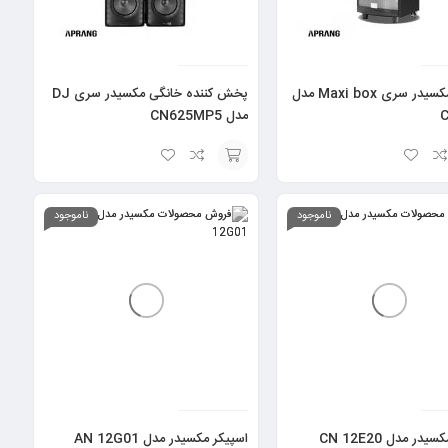
اسپیکر مکسیدر سری Maxi box مدل
پخش کننده خانگی مکسیدر سری DJ
مدل CN625MP5
اسپیکر سی یرا مدل SR-SP4002
افزودن
به
ناموجود
ناموجود
سبد
در مدل CN 12E20
اسپیکر مکسیدر مدل AN 12G01