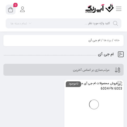
0
تمام دسته ها
خانه
/
برندها
/ ام جی آی
ام جی آی
ناموجود