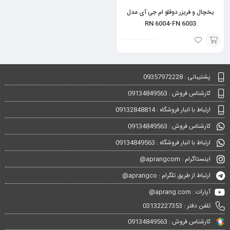
یخچال و فریزر دوقلو ام جی آی مدل
RN 6004-FN 6003
انتخاب
گزینه
پشتیبانی : 09357972228
کارشناس فروش : 09134849563
ارتباط با انبار فروشگاه : 09132848814
کارشناس فروش : 09134849563
ارتباط با انبار فروشگاه : 09134849563
اینستاگرام : aprangcom@
ارتباط از طریق تلگرام : aprangco@
آپارات : aprang.com@
تلفن دفتر : 03132227353
کارشناس فروش : 09134849563