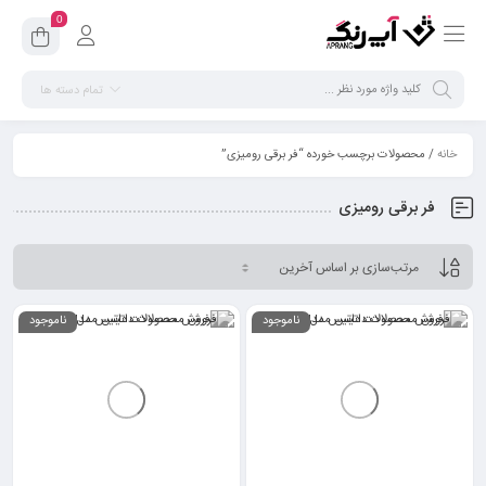
0
تمام دسته ها
خانه
/ محصولات برچسب خورده “فر برقی رومیزی”
فر برقی رومیزی
ناموجود
ناموجود