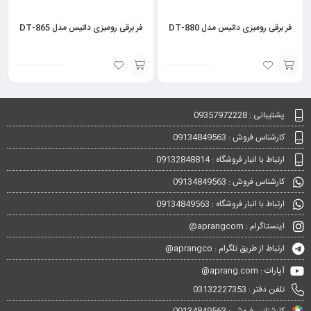
فر برقی رومیزی داتیس مدل DT-880
فر برقی رومیزی داتیس مدل DT-865
انتخاب
انتخاب
گزینه
گزینه
پشتیبانی : 09357972228
کارشناس فروش : 09134849563
ارتباط با انبار فروشگاه : 09132848814
کارشناس فروش : 09134849563
ارتباط با انبار فروشگاه : 09134849563
اینستاگرام : aprangcom@
ارتباط از طریق تلگرام : aprangco@
آپارات : aprang.com@
تلفن دفتر : 03132227353